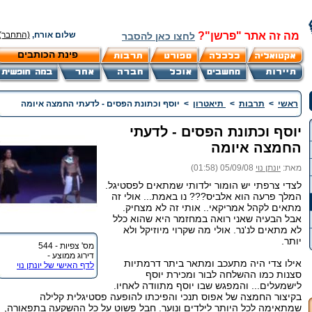
מה זה אתר "פרשן"?
שלום אורח,
(התחבר)
לחצו כאן להסבר
פינת הכותבים
ראשי
>
תרבות
>
תיאטרון
>
יוסף וכתונת הפסים - לדעתי החמצה איומה
יוסף וכתונת הפסים - לדעתי
החמצה איומה
מאת:
יונתן נוי
05/09/08 (01:58)
לצדי צרפתי יש הומור ילדותי שמתאים לפסטיגל.
המלך פרעה הוא אלביס??? נו באמת... אולי זה
מתאים לקהל אמריקאי.. אותי זה לא מצחיק.
אבל הבעיה שאני רואה במחזמר היא שהוא כלל
לא מתאים לנ'נר. אולי מה שקרוי מיוזיקל ולא
יותר.
מס' צפיות - 544
דירוג ממוצע -
אילו צדי היה מתעכב ומתאר ביתר דרמתיות
לדף האישי של יונתן נוי
סצנות כמו ההשלחה לבור ומכירת יוסף
לישמעלים... והמפגש שבו יוסף מתוודה לאחיו.
בקיצור החמצה של אפוס תנכי והפיכתו להופעה פסטיגלית קלילה
שמתאימה לכל היותר לילדים ונוער. חבל פשוט על כל ההשקעה בתפאורה,