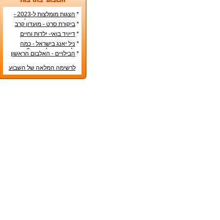
*
הצגות מומלצות ל-2023 -
הרשימה הטובה ביותר!
*
ביקורת סרט - מועדון קרב
*
דייויד בואי- ילדות וחיים
אישיים
*
ניל יאנג בישראל - כמה
עולה כרטיס להופעה?
*
הבילויים - האלבום הראשון
לרשימה המלאה של השבוע