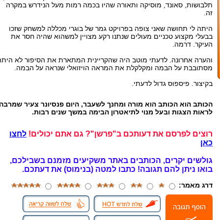
תלבושות, סאונד, מוסיקה ותאורה שהיו בכמה רמות מעל הנידרש במקרה
זה.
היתה לי תחושה שאני צופה בפרויקט גמר של בוגרי מכללה למשחק שזכו
בבעלי מקצוע טכניים מעולים שנתנו רקע מצויין למשהוא שהיה חסר את
העיקר. דרמה.
והערה אחרונה. לדעתי מוטב היה שהקריינית המתארת את הסיפור לא היתה
מסתובבת על הבמה ומקלקלת את המראה הויזואלי שנראה על הבמה.
בקיצור. פיספוס גדול לדעתי.
הכותב הוא הכותב הוא מורה ומחנך לשעבר, היום פנסיונר צעיר שמרבה
לראות הצגות ובעל מנוי לתיאטרון הבימה במשך שנים רבות.
רוצים לפרסם את דעותכם ב"פרשן"? גם אתם יכולים!
לחצו
כאן
גולשים יקרים, הכותבים באתר משקיעים מזמנם בשבילכם,
בואו ניתן להם תגובה!
כתבו למטה (בנימוס) את דעתכם.
דרג מאמר: