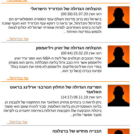
ההצלחה הגדולה של הכדוריד הישראלי
רועי אורן
01.07.20 (00:38)
בישראל כמו ברוב מדינות העולם ענפי הספורט הפופולאריים הם
הכדורסל והכדורגל, אך נראה כי דווקא ענף הכדוריד הוא הענף שזוכה
לעדנה בימים האחרונים. למרות שאזרחי ישראל לא יכולים לצאת
ולנפוש במדינות האיחוד...
עוד בכדורסל...
ההצלחה הגדולה של זאיון ויליאמסון
רועי אורן
25.02.20 (00:44)
אחד הכוכבים הבולטים של ליגת ה-NBA הוא הפור וורד זאיון
ויליאמסון אשר היה כוכב גדול בליגת המכללות ,והיום הוא משחק
במדי הניו-אורלינס פליקנס. ויליאמסון לא פתח את העונה בגלל
פציעה בברכו (בשל כך הוא...
עוד בכדורסל...
הפריצה הגדולה של החלוץ הנורבגי ארלינג בראוט
האלאנד
רועי אורן
06.11.19 (14:17)
ניתן לראות כי בינתיים מחזיק האלאנד את ההתקפה של זלצבורג הן
בליגה האוסטרית,והן בליגת האלופות. סביר להניח שאם הוא ימשיך
ביכולת ההבקעה שלו הקבוצות הגדולות באירופה יתעניינו בו לקראת
מעבר אפשרי אליהן...
עוד בכדורגל...
הבנייה מחדש של ברצלונה