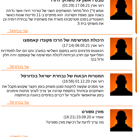
מבט ראשון על משחקי היורו
רועי אורן
17.06.21 (01:29)
אמש (ד') החל מחזור המשחקים השני של טורניר היורו אשר נדחה
בשנה עקב מגפת הקורונה. הוא מתקיים ב-11 מדינות שונות כאשר
האצטדיון בסנט פטרסבורג מארח את משחקיה של נבחרת רוסיה וכן
את משחקי בית 5.
עוד בכדורגל...
היכולת המרשימה של הרכז פקונדו קאמפצו
רועי אורן
06.05.21 (17:14)
הנאגטס מדורגים כרגע במקום השלישי במערב והם הם יעלו לפסדרות
הפלייאוף עם יתרון הביתיות ליכולת המרשימה של קאמפצו יהיה חלק
גדול בכך.
עוד בכדורסל...
המטרות הבאות של נבחרת ישראל בכדורסל
רועי אורן
01.12.20 (16:56)
אני מסכים שקשה להקנות סגנון משחק בזמן הקצר שקטש מקבל את
השחקנים ובמיוחד בתקופת קורונה אך צריך לערוך מחנות אימונים
בזמן שיתאפשר ולעבוד על דברים בסיסיים בהגנה ובהתקפה.
עוד בכדורסל...
מזרן ספורט
אופיר א
23.09.20 (16:21)
מה צריך לדעת על רכישת מזרן ספורט?
עוד בספורט...