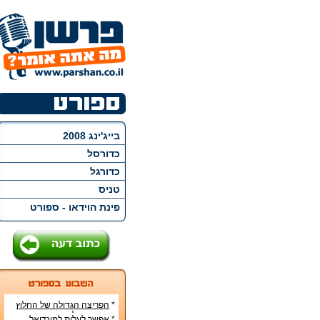
בייג'ינג 2008
כדורסל
כדורגל
טניס
פינת הוידאו - ספורט
*
הפריצה הגדולה של החלוץ
הנורבגי ארלינג בראוט
*
אפשר לעלות למונדיאל