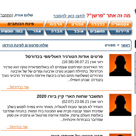
מה זה אתר "פרשן"?
שלום אורח,
(התחבר)
לחצו כאן להסבר
פינת הכותבים
ראשי
>
ספורט
שלחו סרטונים לפינת הוידאו
פרטים אודות הטורניר האולימפי בכדורסל
רועי אורן
06.07.21 (16:38)
חד האירועים המרתקים שצפויים לנו באולימפיאדת טוקיו הוא טורניר
הכדורסל. בתחילת השבוע נערכו ארבעה גמרים של של ארבעה
טורנירים (ששלושה מהם נערכו ביבשת אירופה והטורניר הרביעי נערך
בקנדה). שבהן העפילו...
עוד בכדורסל...
המשבר שחווה הארי קיין ביורו 2020
רועי אורן
23.06.21 (02:07)
העתיד לא מבשר טובות לאנגליה, מאחר והיא צפויה לפגוש בשלב
שמינית הגמר קבוצה מבית שש המכונה בית המוות. בהנחה שמדובר
באלופת העולם צרפת, אלופת אירופה פורטוגל או גרמניה אין ספק
שמדובר בנבחרות איכותיות...
עוד בכדורגל...