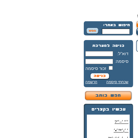
דוא"ל:
סיסמה:
זכור סיסמה
שכחתי סיסמה
הרשמה
׳׳” ׳–׳”?
׳ ׳¡׳™׳•׳