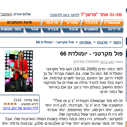
מה זה אתר "פרשן"?
שלום אורח,
(התחבר)
לחצו כאן להסבר
פינת הכותבים
ראשי
>
תרבות
>
מוסיקה
>
פול מקרטני - יומולדת 66
פול מקרטני - יומולדת 66
מאת:
יואב ברונר
23/06/08 (03:56)
לפני כמה ימים (18-06-2008) חגג פול מקרטני
יומולדת 66. כמו כל שנה, גם השנה עברתי על כך
לסדר היום, אך הפעם, בניגוד לשנים קודמות, אני
רוצה בכל זאת להגיד מילה או שתיים על מוזיקאי
הפופ החשוב בעולם החי כיום, גם אם באיחור
של כמה ימים.
מס' צפיות - 2142
זה לא סוד שבשאלה הנצחית "ג`ון או פול?"
דירוג ממוצע -
התשובה שלי היא "ג`ון". מבחינתי, לנון היה יותר
לדף האישי של יואב ברונר
בועט, יותר רוקיסט, יותר מחוספס, יותר אמיתי.
לא היו לו כמעט רגעי שפל במוזיקה שלו.
למקרטני, לעומתו, היו כמה וכמה כאלה בשנות הסולו הארוכות שלו. אבל
אולי זה מפני שהוא הוציא יותר שירים ואלבומים מלנון, ובכמות גדולה יותר