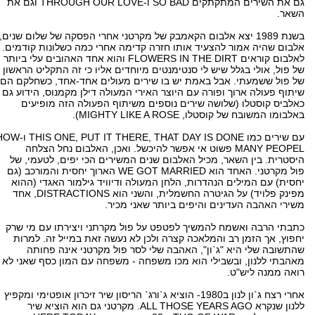
גם את השירים המתקתקים SO BAD ו-THROUGH OUR LOVE וגם את
השאר.
בשנת 1989 יצא אלבום הקאמבק של מקרטני אחרי הפסקה של שלום שנים,
אלבום שהיה אמור להצעיד אותו חזרה קדימה אחרי כמה כשלונות קודמים.
לאלבום קוראים FLOWERS IN THE DIRT והוא אחד האהובים עלי ביותר
של פול, אולי בגלל שיש לי סנטימנטים מיוחדים אליו כי זה התקליט הראשון
של פול ששמעתי. אבל באמת יש בו שירים מעולים אחד-אחד, כשחלקם הם
שיתוף פעולה ארוך ופורה עם היוצר האירי המעולה דילן מקמנוס, הידוע גם
כאלביס קוסטלו (שלושה שירים נוספים משיתוף הפעולה הזה מופיעים
באלבומו המשובח של קוסטלו, MIGHTY LIKE A ROSE).
עם שירים כמו  ONE, PUT IT THERE, THAT DAY IS DONE
MANY PEOPEL פשוט אי אפשר להיכשל. ואכן, האלבום נחל הצלחה
היסטרית. בין השאר, מכיל האלבום שנים המשירים הכי יפים, לטעמי, של
פול מקרטני. האחד הוא WE GOT MARRIED הארוך יחסית והמורכב (גם
יחסית) עם המילים הנהדרות, הלחן המעולה ודיוויד גילמור האגדי (ההוא
מפינק פלויד) על הגיטרה החשמלית, והשני הוא DISTRACTIONS, אחד
משירי האהבה העדינים והיפים ביותר שאני מכיר.
כתבתי הרבה ואשמח להמשיך לפטפט על פול מקרתני ויצירתו עם מי שרק
יחפוץ, אך הזמן רב והמלאכה קצרה ולכן לא נעשה זאת במייל זה. למרות
שהתשובה שלי היא "ג`ון", האהבה שלי לסר פול מקרטני אינה פחותה
מאהבתי ללנון, ובשבילי הוא מכו משפחה - משפחה עם המון כסף שאני לא
רואה ממנה ליש"ט.
אחרי רצח ג`ון לנון ב1980- הוציא ג`ורג` הריסון שיר זיכרון אופטימי ומקפיץ
ללנון שנקרא ALL THOSE YEARS AGO. מקרטני גם הוא הוציא שיר