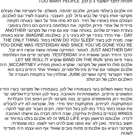
תוכחה לחבר לשעבר ג`ון לנון, TOO MANY PEOPLE.
זהו אלבום ביטלסי מובהק, אלבום יפהפה, מושלם. על העטיפה שלו מצולם
מקרטני אוחז בקרני של כבש גדול. לנון, העצבני, בתגובה לשיר וגם לאלבום,
הצטלם אוחז באוזניו של חזיר. הם לא מתו אחד על השני באותה תקופה
מיידית של אחרי פירוק הלהקה. את המלחמה ביניהם הם ניהלו בפומבי
בעזרת השירים שלהם. באותה שנה יצא גם שירו של מקרטני ANOTHER
DAY - שיר נהדר בעיניי אך לא בעיני ג`ון. באלבומו IMAGINE, שיצא באותה
שנה, מטיח לנון בשיר HOW DO YOU SLEEP בפול: THE ONLY THING
YOU DONE WAS YESTERDAY AND SINCE YOU`VE GONE YOU`RE
JUST ANOTHER DAY. לאמור: המוזיקה שאתה עושה עכשיו היא זבל,
הדבר היחיד הטוב שעשית היה YESTERDAY. מקרטני סיים את המלחמה
בשיר פיוס מתוך BAND ON THE RUN שנקרא LET ME ROLL IT.
אלבום סולו הראשון של מקרטני, שנקרא באופן מפתיע MCCARTNEY, היה
אלבום אקוסטי עם שירים מינימליסטיים, כשאחד אחד היפים בהם הוא
השיר הקצרצר (דקה ועשרים) JUNK, שהלחין עוד בתקופת העובדה על
האלבום הלבן של הביטלס.
בעוד נושא השלום בער בעצמותיו של לנון, בעצמותיו של מקרטני בערו החיים
הפשוטים והיפים, המשפחתיות והאהבה. בעוד לנון האינדיבידואליסט יצר
אלבומי רוק מחוספסים ונוקבים, נטה מקרטני לכיוון הפופ הרך והבלדות
המתקתקות. לעיתים, מתקתקות יותר מידי. פול, שכנראה לא ידע להבליט
את עצמו כזמר בודד כמו לנון בעל הכריזמה, הקים כעבור זמן קצר להקה -
WINGS (כנפיים בפולנית עתיקה), שבה היתה חברה גם אישתו האהובה
לינדה. אלבומם הראשון נקרא WILD LIFE זה לא אלבום בולט במיוחד או
חשוב במיוחד, ואכן לא יצא ממנו שום להיט ראוי לשמו. כמו שאמרתי,
מקרטני הוציא גם אלבומים פחות טובים שאולי אף הוא עצמו היה מעדיף
לשכוח.