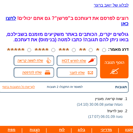
לבלוג של יואב ברונר
רוצים לפרסם את דעותכם ב"פרשן"? גם אתם יכולים!
לחצו
כאן
גולשים יקרים, הכותבים באתר משקיעים מזמנם בשבילכם,
בואו ניתן להם תגובה!
כתבו למטה (בנימוס) את דעתכם.
דרג מאמר:
תגובות
למאמר זה התקבלו 2 תגובות
לקריאת כל התגובות ברצף
1.
שווה קריאה. מעניין
נעמת שמעון
30.06.08 (14:10)
2.
טוב לדעת!
נועה
06.01.09 (17:07)
קנון
|
מדריכי
|
בלוג
|
לוח
|
הצגות
|
מפת