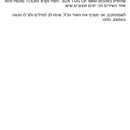
שהופיע באלבום TUG OF WAR מ82-. השיר נקרא HERE TODAY והוא
אחד השירים הכי יפים ועצובים שיש.
לשמחתכם, אני מצרף את השיר הנ"ל. שימו לב למילים ולצ`לו הנוגה
באמצע. תהנו.