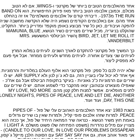
אחד מהאלבומים הטובים ביותר של מקרטני ו-WINGS, אם לא הטוב
מכולם, וכמובן אלבומו הטוב ביותר מאז פירוק החיפושיות, הוא BAND ON
THE RUN מ1973-. דיברתי קודם על אלבומים מושלמים? אז זה בהחלט
אחד מהם. אם באלבומים הקודמים נשמע היה שלא הוקדשה מחשבה שניה
להפקה ועיבודים, כאן כל שיר מבוצע באופן מוקפד ומדוייק ביותר. התקליט,
שהוקלט בניגריה, מכיל שירים מצויינים כשיר הנושא, MAMUNIA, BLUE
BIRD, JET, LET ME ROLL IT ןהשיר הביטלסי המשעשע MRS.
VANDERBILT.
כך המשיך פול מקרטני להתקדם לאורך השנים. לעיתים במלוא המרץ
לעיתים שני צעדים אחורה. לעיתים מחדש ולעיתים ממחזר. אבל אף פעם
לא מפסיק ליצור.
שלא יהיה לכם כל ספק: פול מקרטני הוא אלוף העולם במלודיות והרמוניות.
אף אחד לא יכול עליו בעניין הזה, גם לא ג`ון לנון ולא AIR SUPPLY. יש לו
שירים עם הרמוניות כ"כ גאוניות - בעיקר בתקופת הביטלס אבל גם אח"כ -
שאפילו מוצארט ובטהובן יצאו מהקבר כדי לשמוע אותם. יש לו שירים עם
לחנים מופלאים. אפשר למנות חלק קטן מהם: MY LOVE, NO MORE
LONELY NIGHTS, PIPES OF PEACE, LIVE AND LET DIE, ANOTHER
DAY, THIS ONE, ועוד ועוד.
בשנת 1983 יצא אחד האלבומים האהובים עלי של פול - PIPES OF
PEACE. למרות שזהו אלבום פופי קליל, ולמרות שאין בו שירים גדולים
באמת חוץ משיר הנושא - כנראה שיר המחאה היחיד של פול, אך ככזה הוא
מצויין עם מילים נהדרות (משפט הפתיחה שלו פשוט מושלם: I LIGHT A
CANDLE TO OUR LOVE, IN LOVE OUR PROBLEMS DISSAPEAR) -
אני מאוד אוהב אותו, גם את SAY SAY SAY עם הסוטה הלבן מייקל ג`קסון,