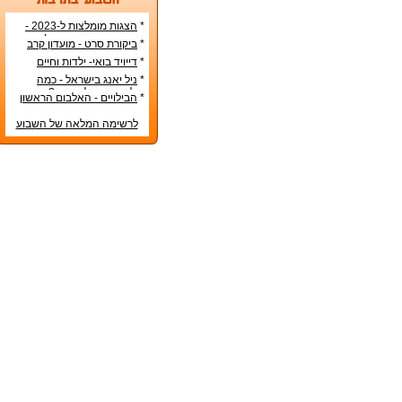
*
הצגות מומלצות ל-2023 -
הרשימה הטובה ביותר!
*
ביקורת סרט - מועדון קרב
*
דייויד בואי- ילדות וחיים
אישיים
*
ניל יאנג בישראל - כמה
עולה כרטיס להופעה?
*
הבילויים - האלבום הראשון
לרשימה המלאה של השבוע