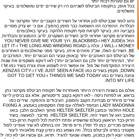
יש גם טעויות רבות יותר.
בכל אופן, בתקופה הביטלס לשניהם היו רק שירים יפים ומושלמים. בעיקר
מושלמים.
נהוג לומר שבביטלס לנון אחראי על השירים הקצביים יותר ומקרטני על
הבלדות. ההפרכה הזו הושמעה כבר מזמן (והפוך), אם כי יש צדק מסויים
בקביעה הזו, בעיקר לקראת סוף תקופת הלהקה: בעיקר באלבומים
האחרונים מקרטני אחראי לרוב השירים השקטים, לרוב ההמנונים והבלדות,
החל מHEY JUDE ו-BLACKBIRD, דרך YOU NEVER GIVE ME YOUR
MONEY ו-I WILL, וכלה ב-THE LONG AND WINDING ROAD ו-LET IT
BE. השירים האלו, שכ"כ מזוהים איתו, בעיקר מפני שהאלבומים האחרונים
של הביטלס הם האוהבים יותר (באופן טבעי הם הבוגרים יותר, המורכבים
יותר, המיוחדים יותר ולכן גם האהובים יותר) לאו דווקא משקפים את שנות
היצירה המוקדמות של פול. אז אפשר היה לשמוע אותו צורח בשיר כמו I`M
DOWN, מקפץ בשירים כמו I`VE JUST SEEN A FACE ו-KENZAS CITY,
ונהנה בשירים כמו THINGS WE SAID TODAY ו-GOT TO GET YOU
INTO MY LIFE.
אולם גם בשנות היצירה היותר מאוחרות של תקופת הביטלס מקרטני נתן
בראש, או לפחות ניסה - לאו דווקא בקצב ודיסטורשן, אלא גם בניסיון לייצר
שירים מיוחדים מבחינת הקצב והסגנון, העיבודים וההפקה. שירים כמו
LADY MADONNA הנחמד-לאללה עם סולו הסקסופון באמצע, FIXING A
HOLE החלומי וכמובן HELTER SKELTER מתוך האלבום הלבן. בואו
נתעכב רגע על השיר הזה, HELTER SKELTER. מדובר, למעשה, בשיר
הרוק-כבד הראשון בעולם שהשפיע ופתח דלתות לכל להקות הרוק-כבד
שאתם מכירים, כמו לד זפלין ודיפ פרפל. זהו בהחלט לא שיר אופייני לפול
מקטרני בפרט ולביטלס בכלל, וזה נשמע כמו ניסיון קצת מלאכותי ליצור
משהו יוצא דופן במכוון, משהו שנועד להגיד: תראו, גם עכשיו אני לא כזה ילד