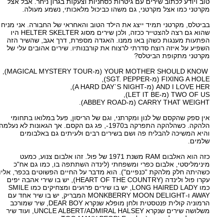
טוב ויודע לכתוב שירים עם גיטרות כסחניות וצעקות בגרון ניחר. אבל אצל
מקרטני כמו אצל מקרטני, גם משהו כביכול מלאכותי, נשמע מעולה.
בביטלס, מקרטני תמיד ייצג את הילד הטוב והאחראי של החבורה. אני מניח
שהוא גם רצה להצטייר ככזה, ולכן שירים מסוג HELTER SKELTER היו
הפתעות מענגות כשהן באו ממנו. האגדה מספרת, דרך אגב, שהשיר הזה
השפיע על איזה רוצח סדרתי לרצוח את קורבנותיו. שירים אהובים עלי של
מקרטני מתקופת הביטלס?
YOUR MOTHER SHOULD KNOW (מ-MAGICAL MYSTERY TOUR),
FIXING A HOLE (מ-SGT. PEPPER),
AND I LOVE HER (מ-A HARD DAY`S NIGHT),
TWO OF US (מ-LET IT BE),
CARRY THAT WEIGHT (מ-ABBEY ROAD).
אין ספק שהקסם של לנון ומקרתני, וגם של הריסון, פעל במלואו בתחומי
הלהקה. כשהלהקה התפרקה ב1970-, פג גם הקסם. אך הגאונות לא נעלמה
והיא המשיכה להבליח פה ושם בשירים רבים ולעיתים גם באלבומים
שלמים.
כזה הוא האלבום RAM משנת 1971 של פול. זהו אלבום צנוע, כמעט
מינימליסטי, אלבום כפרי ומשפחתי (לינדה השתתפה בו, כמו גם אח"כ
כשהיתה חלק מלהקת "כנפיים"). הוא מדבר על החיים הפשוטים בכפר, אליו
עקרו פול ולינדה (HEART OF THE COUNTRY), יש בו שירי אהבה יפים
כמו LONG HAIRED LADY, יש בו שירים פרועים ומצחיקים כמו SMILE
AWAY ו-MONKBERRY MOON DELIGHT המבריק, יש בו שיר אחד עם
הרמוניה קולית פנטסטית ולחן מופלא שנקרא DEAR BOY, שיר שמורכב
משלושה שירים שנקרא UNCLE ALBERT/ADMIRAL HALSEY, ועוד שיר