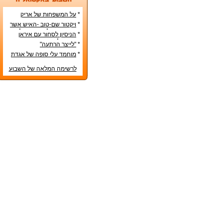
*
על המשפחות של אריק
איינשטיין ואורי זוהר
*
ויקטור שם-טוב -האיש אשר
עיצב את מפלגת השמאל
*
הניסיון לסחור עם איראן
מפ"ם
בדרכים לא-כשרות
*
"לייצר הרתעה"
*
מוחמד עלי סופה של אגדת
איגרוף
לרשימה המלאה של השבוע