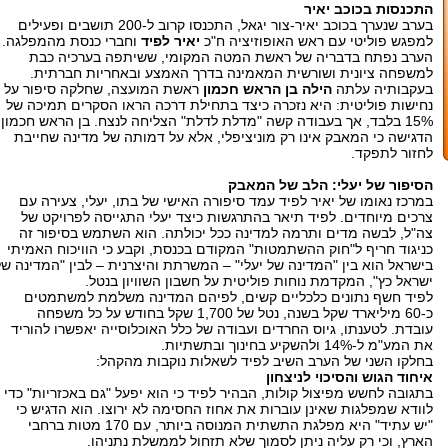
התכנסות בכוכב יאיר
בערב שנערך בכוכב יאיר-צור יגאל, התכנסו קרוב ל-200 תושבים ופעילים
למפגש פוליטי עם ראש האופוזיציה ח"כ
יאיר לפיד
וחברי כנסת מהמפלגה.
הערב נפתח בדבריה של ראשת המטה המקומי, ששיתפה בערכיה כבת
למשפחה ציונית ושורשית המאמינה בדרך האמצע ובאחריות חברתית.
בעקבותיה עלתה
הילה בן הראש חכמון
ראשת המועצה, שחלקה סיפור על
נחישות פוליטית: היא נזכרה כיצד בתחילת דרכה הראו הסקרים תמיכה של
15% בלבד, אך בעבודה קשה "מדלת לדלת" הצליחה לנצח. בן הראש חכמון
הדגישה כי המאבק אינו רק מוניציפלי, אלא על דמותה של מדינה שחייבת
לחזור לתפקד.
הסיפור של יעלי: הלב של המאבק
במרכז נאומו של יאיר לפיד עמד סיפורה האישי של בתו, יעלי, צעירה עם
צרכים מיוחדים. לפיד תיאר בהתרגשות כיצד יעלי התגייסה לפרויקט של
צה"ל, לבשה מדים ותרמה למדינה ככל יכולתה. הוא השתמש בסיפור זה
כניגוד חריף ל"חוק ההשתמטות" המקודם בכנסת, וקבע כי הוויכוח האמיתי
בישראל הוא בין "המדינה של יעלי" – המשרתת והיצרנית – לבין "המדינה של
ישראל כץ", המקדמת נוחות פוליטית על חשבון השוויון בנטל.
לפיד חשף נתונים כלכליים קשים, לפיהם המדינה משלמת למשתמטים
כ-60 מיליארד שקל בשנה, נטל של 1,700 שקל בחודש על כל משפחה
עובדת. לטענתו, גיוס החרדים ועבודה של כלל האוכלוסייה יאפשרו להוריד
את המע"מ ל-14% ולהשקיע בחינוך ובתשתיות.
בחלקו השני של הערב השיב לפיד לשאלות נוקבות מהקהל:
איחוד הגוש והסיכוי לניצחון
בתגובה לחשש מפיצול קולות, הבהיר לפיד כי הוא יפעל "גם באכזריות" כדי
לוודא שמפלגות שאינן עוברות את אחוז החסימה לא ירוצו. הוא הדגיש כי
"יש עתיד" היא מפלגת התשתית המנוסה ביותר, עם 170 מטות ברחבי
הארץ, וכי רק עליה ניתן לסמוך שלא תזחול לממשלת נתניהו.