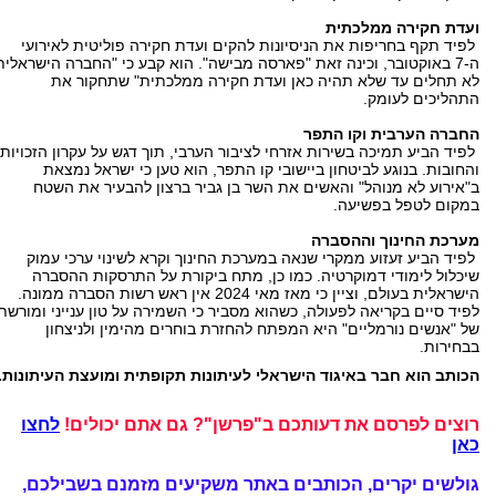
ועדת חקירה ממלכתית
לפיד תקף בחריפות את הניסיונות להקים ועדת חקירה פוליטית לאירועי
ה-7 באוקטובר, וכינה זאת "פארסה מבישה". הוא קבע כי "החברה הישראלית
לא תחלים עד שלא תהיה כאן ועדת חקירה ממלכתית" שתחקור את
התהליכים לעומק.
החברה הערבית וקו התפר
לפיד הביע תמיכה בשירות אזרחי לציבור הערבי, תוך דגש על עקרון הזכויות
והחובות. בנוגע לביטחון ביישובי קו התפר, הוא טען כי ישראל נמצאת
ב"אירוע לא מנוהל" והאשים את השר בן גביר ברצון להבעיר את השטח
במקום לטפל בפשיעה.
מערכת החינוך וההסברה
לפיד הביע זעזוע ממקרי שנאה במערכת החינוך וקרא לשינוי ערכי עמוק
שיכלול לימודי דמוקרטיה. כמו כן, מתח ביקורת על התרסקות ההסברה
הישראלית בעולם, וציין כי מאז מאי 2024 אין ראש רשות הסברה ממונה.
לפיד סיים בקריאה לפעולה, כשהוא מסביר כי השמירה על טון ענייני ומורשת
של "אנשים נורמליים" היא המפתח להחזרת בוחרים מהימין ולניצחון
בבחירות.
הכותב הוא חבר באיגוד הישראלי לעיתונות תקופתית ומועצת העיתונות.
רוצים לפרסם את דעותכם ב"פרשן"? גם אתם יכולים!
לחצו
כאן
גולשים יקרים, הכותבים באתר משקיעים מזמנם בשבילכם,