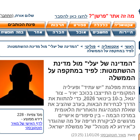
מה זה אתר "פרשן"?
שלום אורח,
(התחבר)
לחצו כאן להסבר
פינת הכותבים
ראשי
>
אקטואליה
>
פוליטי
>
"המדינה של יעלי" מול מדינת ההשתמטות:
לפיד במתקפה על הממשלה
"המדינה של יעלי" מול מדינת
ההשתמטות: לפיד במתקפה על
הממשלה
צמרת מפלגת "יש עתיד" ופעיליה
המקומיים התייצבו בכוכב יאיר – צור
יגאל, ב-10 בינואר 2026, כדי להתוות את
הדרך לבחירות הבאות, בערב שהציב את
שאלת המנהיגות והאחריות הלאומית
מס' צפיות - 228
במרכז הבמה – בין סיפורים אישיים
דירוג ממוצע -
מרגשים לביקורת חריפה על מה שהוגדר
לדף האישי של מאיר
כ"אירוע לא מנוהל" של ממשלת ישראל.
חוטקובסקי
מאת:
מאיר חוטקובסקי
11/01/26 (23:25)