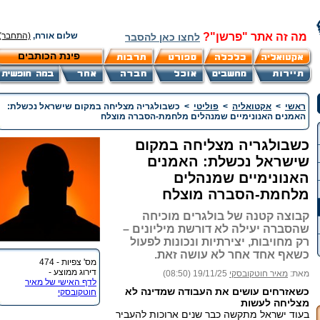
מה זה אתר "פרשן"?
שלום אורח,
(התחבר)
לחצו כאן להסבר
פינת הכותבים
ראשי
>
אקטואליה
>
פוליטי
>
כשבולגריה מצליחה במקום שישראל נכשלת:
האמנים האנונימיים שמנהלים מלחמת-הסברה מוצלח
כשבולגריה מצליחה במקום
שישראל נכשלת: האמנים
האנונימיים שמנהלים
מלחמת-הסברה מוצלח
קבוצה קטנה של בולגרים מוכיחה
שהסברה יעילה לא דורשת מיליונים –
רק מחויבות, יצירתיות ונכונות לפעול
כשאף אחד אחר לא עושה זאת.
מס' צפיות - 474
דירוג ממוצע -
מאת:
מאיר חוטקובסקי
19/11/25 (08:50)
לדף האישי של מאיר
כשאזרחים עושים את העבודה שמדינה לא
חוטקובסקי
מצליחה לעשות
בעוד ישראל מתקשה כבר שנים ארוכות להעביר