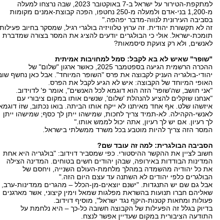
למתקפת-הטירור על ישראל ב-7 באוקטובר 2023, שבה נרצחו למעלה
מ-1,200 בני-אדם ולמעלה מ-250 נחטפו, הפכה קבוצת-אמנים מקומות
בסביבה העירונית לנווה-מדבר יפהפה."
זה לא תקשורת יהודית. זה ערוץ טלוויזיה בולגרי רגיל, שמסקר בחיוב פעילות
תומכת-ישראל. אולי כי הבולגרים יודעים להציג את המסר בצורה שמדברת
לאנשים, ולא רק צועקת סיסמאות?
"שופר" שאיש לא בא לקבל: סמל למחויבות אמיתית
ההכרה הרשמית הגיעה בספטמבר 2025, כאשר ארגון "שלום" של
יהודי-בולגריה העניק לקבוצה את פרס "השופר המיוחד". אבל כאן נחשף שוב
האופי המיוחד של הקבוצה: איש לא הגיע לקבל את הפרס.
"אני חושב, שה'שופר' הזה הוא דוגמא לכל האנשים", אומר פ' לדוידוב.
"אנחנו שוקלים להציע להנהלת 'שלום', שנשים אותו במקום ציבורי עם
איזשהו שלט. אף אחד מאיתנו לא ייקח אותו הביתה. בואו נכתוב, שזוֹ דוגמא
לאנשי-הקהילה. לא-תמיד צריך לחכות, שמישהו ייתן לך כסף; שמישהו ייתן
לך רעיון. אם יש לך רעיון, אתה יכול לממש אותו."
המסר הזה צריך להיות מוטבע בכל משרד ממשלתי בישראל.
הסביבה הבולגרית: למה זה עובד שם?
חשוב לציין את ההקשר ההיסטורי. כפי שמסביר דוידוב: "בולגריה היא אחת
המדינות הבודדות באירופה, שבהן יהודים חשים בטוחים. המדינה הצילה
את כל יהודיה מהשמדה במהלך מלחמת-העולם השנייה, ויחסם של
הבולגרים כלפי יהודים לא השתנה עד עצם היום הזה."
אבל גם שם יש התנגדות. "ישנם יוצאים-מן-הכלל – מהגרים ממדינות-ערב,
שאליהם חברו תנועות בהשראת מפלגות שמאל וימין קיצוני, אשר מארגנים
פעולות ומחאות קטנות-היקף נגד ישראל", מוסיף דוידוב.
בדיוק בגלל זה הפעילות של הקבוצה חשובה כל-כך – היא נלחמת על
התודעה הציבורית במקום שעדיין אפשר לנצח.