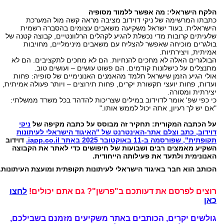
הלקח הישראלי: מה אפשר ללמוד מסופיה
כתבתו המרשימה של ניקי דוידוב מציבה מראה קשה מול המערכת
הישראלית. בעוד ישראל משקיעה משאבים עצומים בהסברה רשמית
שלעיתים קרובות מדי נכשלת להגיע לקהלים הרלוונטיים, קבוצה קטנה של
בולגרים מוכיחה שאפשר להצליח עם משאבים מינימליים, מחויבות
אמיתית, ויצירתיות.
הבולגרים האלה לא מחכים להנחיות. הם לא מחכים לתקציבים. הם לא
מתנצלים על כישלונות קודמים. הם פשוט עושים – ועושים טוב.
אולי הגיע הזמן שישראל תלמד מהאמנים האנונימיים של סופיה: פחות
ועדות, פחות יועצי תקשורת יקרים, פחות תירוצים – ויותר פעולה אמיתית,
יצירתית ומסורה.
כי כפי שפ' אומר לדוידוב במילים שצריכות להדהד בכל משרד ממשלתי:
"אם יש לך רעיון, אתה יכול לממש אותו."
על הכתבה המקורית: תחקיר זה מבוסס על כתבה מקיפה של
ניקי
דוידוב, כתב וצלם אתר-האינטרנט של "האיגוד הישראלי לעיתונות
תקופתית", שפורסמה ב-11 באוקטובר 2025 באתר iapp.co.il.
דוידוב
השקיע מאמצים רבים ושבועות של חיפושים כדי לאתר את הקבוצה
האנונימית ולתעד את פעילותה הייחודית.
הכותב הוא חבר באיגוד הישראלי לעיתונות תקופתית ומועצת העיתונות.
רוצים לפרסם את דעותכם ב"פרשן"? גם אתם יכולים!
לחצו
כאן
גולשים יקרים, הכותבים באתר משקיעים מזמנם בשבילכם,