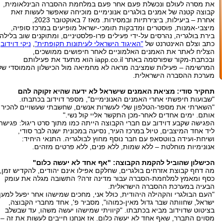
את מסרה לעולם ונכשלת פעם אחר פעם במלחמת ההסברה הבינלאומית,
קבוצה קטנה של אמנים בולגרים אנונימיים מוכיחה שאפשר לעשות זאת
אחרת – ביעילות, ביצירתיות ובמסירות. מאז 7 באוקטובר 2023,
מיצבי-אמנות, פוסטרים ומדבקות תומכי-ישראל מופיעים במרכז סופיה,
בירת בולגריה, נהרסים על-ידי פעילים פרו-פלסטיניים, ומתוקנים שוב בלילה.
כתב וצלם האינטרנט של
"האיגוד הישראלי לעיתונות תקופתית"
,
ניקי דוידוב
,
הצליח לאתר את האמנים האלמוניים לאחר חיפושים ממושכים,
ובכתבת-מקור שפורסמה באתר iapp.co.il הוא מתעד את פעילותם
המרשימה – פעילות שמציבה מראה לא מחמיאה מול הכישלון הממוסדי של
מערכת ההסברה הישראלית.
תחקיר סודי: מציאת האמנים שישראל לא ידעה שהיא זקוקה להם
"שבועות חיפשתי אחרי האמנים האנונימיים", מספר דוידוב בכתבתו.
"השארתי את מספר-הטלפון שלי לעשרות אנשים, שחשבתי שעשויים להכיר
אותם. ימים אחדים לאחר-מכן התקשר אליי קול נשי."
הפגישה שקבע דוידוב עם חברי הקבוצה הייתה כמו מתוך סרט ריגול: פגישה
ליד אחד המיצבים, טיול במרכז העיר, נסיעה במכונית ישנה לבר סודי,
ושיחת-ועידה בווטסאפ עם חבר נוסף מחוץ לבולגריה. התנאי היחיד:
אנונימיות מוחלטת – ללא שמות, ללא פנים, ללא פרטים מזהים.
הכישלון שהוביל להקמת הקבוצה: "אף אחד לא יעשה כלום"
מה דחף קבוצת אזרחים בולגרים, שחלקם אפילו אינם יהודים, להקדיש זמן,
כסף ומאמץ למלחמת-הסברה עבור מדינה זרה? התשובה מגלה את עומק
הבעיה במערכת ההסברה הישראלית.
"העם הבולגרי והקהילה היהודית, כולל אני, מחכים שמישהו אחר יפעל למען
ישראל, שחוותה שבר גדול מאין-כמוהו", מסביר פ', אחד מחברי הקבוצה,
בציטוט שדוידוב מביא בכתבתו. "קיוויתי שמישהו יעשה משהו, עד שבשלב
מסוים התברר, שאף אחד לא יעשה כלום. אז אנחנו חייבים לעשות את זה –