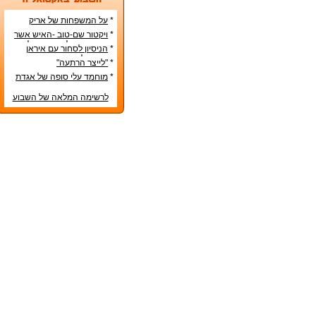
*
על המשפחות של אריק
איינשטיין ואורי זוהר
*
ויקטור שם-טוב -האיש אשר
עיצב את מפלגת השמאל
*
הניסיון לסחור עם איראן
מפ"ם
בדרכים לא-כשרות
*
"לייצר הרתעה"
*
מוחמד עלי סופה של אגדת
איגרוף
לרשימה המלאה של השבוע