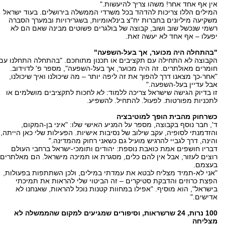
אין אף אחד אחר! משהו צריך להיעשות."
המילים הללו צריכות להדהד בכל משרדי הממשלה בירושלים. בעוד ישראל
משקיעה מיליונים בחברות יח"צ בינלאומיות, בשגרירויות ובמערך הסברה
רשמי שנכשל שוב ושוב, קבוצה של בולגרים פשוטים מבינה שאם הם לא
יפעלו – אף אחד לא יעשה זאת.
"בהתחלה היה מכוער, אך בעל-השפעה"
הקבוצה לא התחילה עם תקציבים או תכנון מתוחכם. "בהתחלה התחלנו עם
חומרים מאולתרים. זה היה מכוער, אך בעל-השפעה", מספר פ' לדוידוב.
"אחר-כך מצאנו דרך להפוך את זה ליפה יותר – מה שיכולנו ואיך שיכולנו,
אבל עדיין בעל-השפעה."
זו בדיוק הגישה שישראל צריכה ללמוד: לא לחכות לתקציבים מושלמים או
לתכניות מפורטות. לפעול. להתחיל. להשפיע.
כשרחוק מהבית הופך למוטיבציה
ד', חבר נוסף בקבוצה, מספר על המניע האישי שלו: "איני בן-המקום,
והזדמנתי לסופיה, עקב שילוב של נסיבות אישיות. הפעילות שלי כאן הייתה,
והינה, דרך לגביי להרגיש מועיל גם כשאני רחוק מהמדינה."
דבריו חושפים אמת כואבת נוספת: יהודים ותומכי-ישראל ברחבי העולם
רוצים לעזור, אבל אין להם כלים, מסגרת או תמיכה מישראל. הם מאלתרים
בעצמם.
"אני לא-תמיד מצליח לבטא את עמדתי במילים, ולכן השתתפות בפעולות,
הפצת כרוזים והדבקת סטיקרים – זה הביטוי שלי להראות את תמיכתי
בישראל", הוא מוסיף. "אפילו במחוות קטנות נוכל להראות, שאנחנו לא
אדישים."
100 נרות, 24 שרשראות, וסיפורים שמגיעים למקום שהממשלה לא
מצליחה