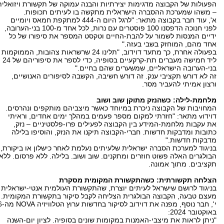
הפעולות של הקבוצה מדגימות יצירתיות והבנה עמוקה של תקשורת ויזואלית
– משהו שמערכת ההסברה הישראלית מתקשה בו לעיתים תכופות.
א', עוד חבר בקבוצה מתאר: "לרגל היום ה-444 למתקפת חמאס ויומיים
לפני חנוכה הדפסנו 100 פוסטרים עם נרות, לכל אחד מ-100 בני-הערובה,
ידיים המנסות לשמור על להבת-החיים וטקסט המספר את סיפורו של כל
אחד מהם, המוחזק בשבי בעזה."
בפעולה אחרת, כך מתעד דוידוב, "תלינו 24 שרשראות צהובות, הממוקמות
ליד חמישה מעברים תת-קרקעיים בסופיה, כדי לספר את סיפוריהם של 24
בני-הערובה הישראליים, שמשערים שהם בחיים."
זה לא דורש תקציבי ענק. זה דורש חשיבה, הקשבה לסיפורים האנושיים,
ורצון אמיתי להעביר מסר.
מלחמת-לילה: כשהנזק מתוקן שוב ושוב
המחויבות של הקבוצה ניכרת במיוחד כאשר מיצביהם מותקפים ונהרסים.
דוידוv מתאר: "חזרתי למקום מספר פעמים במהלך ימים אחדים, וראיתי
את עקבות מלחמת-המידע בין הקבוצה לפעילים פרו-פלסטיניים – נזק,
כתובות ומדבקות חדשות. חברי-הקבוצה תיקנו את הנזק, והוסיפו בלילה
מדבקות חדשות."
בניגוד למערכת הסברה ישראלית שלעיתים נעלמת לאחר כישלון או ביקורת,
הבולגרים האלה פשוט חוזרים ומתקנים. שוב ושוב. בלילה. ללא פרסום. ללא
תקציבים. מתוך אמונה.
הצלחה תקשורתית: כשהתקשורת המקומית מסקרת
בניגוד לרושם שישראל לעיתים יוצרת, שהתקשורת העולמית אנטי-ישראלית
מעצם טבעה, הקבוצה הבולגרית הצליחה לקבל סיקור בתקשורת המקומית.
י', חבר נוסף, מפנה את דוידוב לסיקו
באוקטובר 2024:
"ניתן לראות את מיצבי-האמנות במקומות שונים בסופיה. לציון יום-השנה