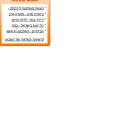
*
הצגות מומלצות ל-2023 -
הרשימה הטובה ביותר!
*
ביקורת סרט - מועדון קרב
*
דייויד בואי- ילדות וחיים
אישיים
*
ניל יאנג בישראל - כמה
עולה כרטיס להופעה?
*
הבילויים - האלבום הראשון
לרשימה המלאה של השבוע