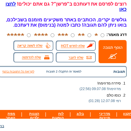
רוצים לפרסם את דעותכם ב"פרשן"? גם אתם יכולים!
לחצו
כאן
גולשים יקרים, הכותבים באתר משקיעים מזמנם בשבילכם,
בואו ניתן להם תגובה!
כתבו למטה (בנימוס) את דעתכם.
דרג מאמר:
תגובות
למאמר זה התקבלו 2 תגובות
לקריאת כל התגובות ברצף
1.
סידרה מדהימה!
מדהימה!!
09.07.08 (22:56)
2.
כנסו כולם
רמי
12.07.08 (01:28)
קנון
|
מדריכי
|
בלוג
|
לוח
|
הצגות
|
מפת
תיירות
הופעות
ילדים
האתר
בני