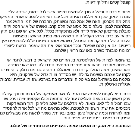
קונפליקטים וחילוקי דעות.
מרוב מורכבות ובשל הצורך להתאים סיפור אישי לכל דמות, שרתה עליי
עננת דיכאון, שכן האומללות הגיחה מכל עבר ואיימה להטביע אותי: המפיקה
מחלימה מסרטן, האח של אמל נכה ומשותק, החברה של תמי התאלמנה
במלחמת לבנון, בעלה סובל מסוג של הלם קרב, ואשתו של איש הטלוויזיה
סובלת מדיכאון שלאחר לידה ולא מתפקדת בכלל. לכל איש יש שם וגם תיק
רפואי עב כרס. הרגע הקליל היחיד שהיה הוא בפרק הראשון בפגישת
העבודה של המפיקה עם המנהל, כשהוא אומר בציניות ש"לפלסטינאים אין
רייטינג. גם אין להם שפים". ובכך אומר אולי את מה שאמרו ברשת ליוצרי
"כוונות טובות" כשהם באו עם הרעיון שלהם.
בהשוואה לצרות של הפלסטינאים, החיים של הישראלים דבש. לתמי יש
משפחה אוהבת. תראו איזו מסיבת הפתעה סידרו לה. כמו שאני מכירה
תסריטאים, מפה הכול רק יתדרדר ואומללות תהיה גם מנת חלקה. היוצרים
לקחו על עצמם משימה גדולה. יש בסדרה צוות גדול של שחקנים, היא
צולמה גם בישראל וגם באיטליה ומדברים בה בארבע שפות: עברית, ערבית,
אנגלית ואיטלקית.
ככזו, היא לוקחת לעצמה את הזמן להצגה מעמיקה של הדמויות וכך קיבלנו
פרק ראשון שבו בעצם העלילה עוד לא הותנעה וכולו אקספוזיציה ופרק שני
שבו הכול הולך לאט מאוד. לא מדלגים על שלב הליהוק ותוך חמש דקות
מכניסים את שתי השפיות למטבח, אלא מראים מה יש לכל אחת להפסיד
ומה להרוויח וכמה שהכול טעון וכואב ובעייתי. נשאר לראות מה מבשלים לנו
הפרקים הבאים. בינתיים זה מריח טוב.
הכותבת היא מבקרת מטעם עצמה בעניינים שבתחתיתו של עולם.