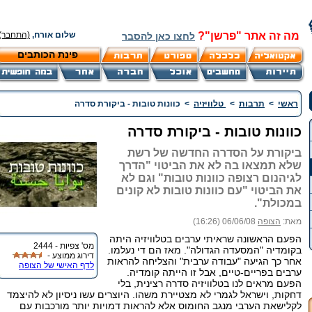
מה זה אתר "פרשן"?
שלום אורח,
(התחבר)
לחצו כאן להסבר
פינת הכותבים
ראשי
>
תרבות
>
טלוויזיה
>
כוונות טובות - ביקורת סדרה
כוונות טובות - ביקורת סדרה
ביקורת על הסדרה החדשה של רשת
שלא תמצאו בה לא את הביטוי "הדרך
לגיהנום רצופה כוונות טובות" וגם לא
את הביטוי "עם כוונות טובות לא קונים
במכולת".
מאת:
הצופה
06/06/08 (16:26)
הפעם הראשונה שראיתי ערבים בטלוויזיה היתה
מס' צפיות - 2444
בקומדיה "המסעדה הגדולה". מאז הם די נעלמו.
דירוג ממוצע -
אחר כך הגיעה "עבודה ערבית" והצליחה להראות
לדף האישי של הצופה
ערבים בפריים-טיים, אבל זו הייתה קומדיה.
הפעם מראים לנו בטלוויזיה סדרה רצינית, בלי
דחקות, וישראל לגמרי לא מצטיירת משהו. היוצרים עשו ניסיון לא להיצמד
לקלישאת הערבי מנגב החומוס אלא להראות דמויות יותר מורכבות עם