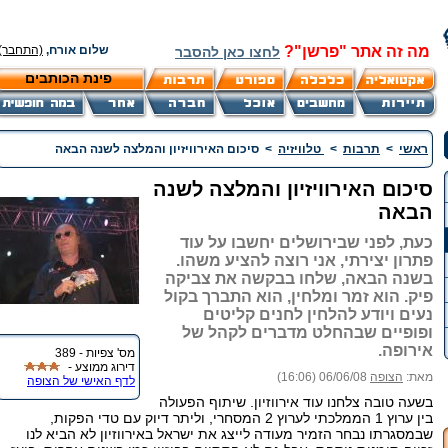
מה זה אתר "פרשן"?
שלום אורח,
(התחבר)
לחצו כאן להסבר
פינת הכותבים
ראשי
>
תרבות
>
טלוויזיה
>
סיכום האירוויזיון והמלצה לשנה הבאה
סיכום האירוויזיון והמלצה לשנה
הבאה
כעת, לפני שבירושלים יחשבו על עוד
פתרון יצירתי, אני רוצה להציע משהו.
בשנה הבאה, שלחו בבקשה את צביקה
פיק. הוא זמר ומלחין, הוא התברך בקול
נעים ויודע להלחין לחנים קליטים
ופופיים שבהחלט מדברים לקהל של
אירופה.
מס' צפיות - 389
דירוג ממוצע -
מאת:
הצופה
06/06/08 (16:06)
לדף האישי של הצופה
בשעה טובה צלחנו עוד אירווזיון. שיתוף הפעולה
בין ערוץ 1 הממלכתי לערוץ 2 המסחרי, וליתר דיוק עם טדי הפקות,
שבמסגרתו נבחר הזמיר מעודה לייצג את ישראל באירווזיון לא הביא לנו