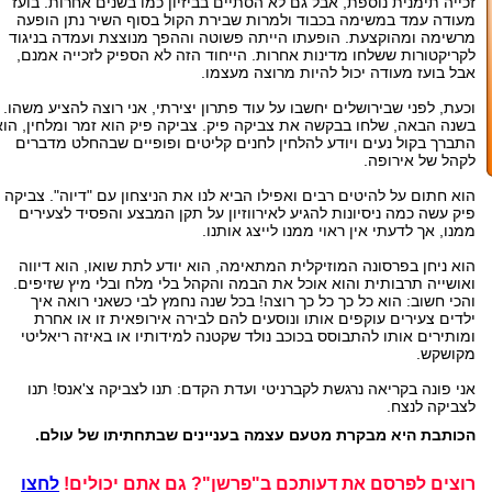
זכייה תימנית נוספת, אבל גם לא הסתיים בביזיון כמו בשנים אחרות. בועז
מעודה עמד במשימה בכבוד ולמרות שבירת הקול בסוף השיר נתן הופעה
מרשימה ומהוקצעת. הופעתו הייתה פשוטה וההפך מנוצצת ועמדה בניגוד
לקריקטורות ששלחו מדינות אחרות. הייחוד הזה לא הספיק לזכייה אמנם,
אבל בועז מעודה יכול להיות מרוצה מעצמו.
וכעת, לפני שבירושלים יחשבו על עוד פתרון יצירתי, אני רוצה להציע משהו.
בשנה הבאה, שלחו בבקשה את צביקה פיק. צביקה פיק הוא זמר ומלחין, הוא
התברך בקול נעים ויודע להלחין לחנים קליטים ופופיים שבהחלט מדברים
לקהל של אירופה.
הוא חתום על להיטים רבים ואפילו הביא לנו את הניצחון עם "דיוה". צביקה
פיק עשה כמה ניסיונות להגיע לאירווזיון על תקן המבצע והפסיד לצעירים
ממנו, אך לדעתי אין ראוי ממנו לייצג אותנו.
הוא ניחן בפרסונה המוזיקלית המתאימה, הוא יודע לתת שואו, הוא דיווה
ואושייה תרבותית והוא אוכל את הבמה והקהל בלי מלח ובלי מיץ שזיפים.
והכי חשוב: הוא כל כך כל כך רוצה! בכל שנה נחמץ לבי כשאני רואה איך
ילדים צעירים עוקפים אותו ונוסעים להם לבירה אירופאית זו או אחרת
ומותירים אותו להתבוסס בכוכב נולד שקטנה למידותיו או באיזה ריאליטי
מקושקש.
אני פונה בקריאה נרגשת לקברניטי ועדת הקדם: תנו לצביקה צ'אנס! תנו
לצביקה לנצח.
הכותבת היא מבקרת מטעם עצמה בעניינים שבתחתיתו של עולם.
רוצים לפרסם את דעותכם ב"פרשן"? גם אתם יכולים!
לחצו