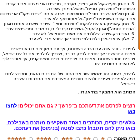
3. בת-חן חקייה-קול ענוג, רציני, מקסים, מרשים.ואני מצטט את ביקורת
השופטים:"חוויה חוץ גופית"-מרגול-כמובן שעברה.
4. חן סולימני-שירה תנכי"ת מסולסלת, אכנה אותה "שירת מקל"ו אני מצטט
את ביקורת השופטים:"זייתן"-גל אוחובסקי. לא עבר.
5. מתן קאופמן-בא עם להקתו "קווינטה וחצי". שירים שאכנה אותם סגנון
"הבנות נחמה"(סגנון להקתי)-השירים קרנבליים, נחמדים ומרשימים.עבר.
6. נאור ברק-שירה הילולתית עם מעט פוטנציאל. לא עבר.
7. אלון עבאדי-אכן בלוז.בלוזי מיטבי אך שופע מדי. לא עבר.
לסיכום - זוהי עונה עם הרבה כשרונות, אך עם המון זיופים באודישנים.
אמנם התרגשתי אך יחסית לפרק בכורה, שצריך להלהיב את כל עם ישראל,
צריכים יותר כשרונות. אמנם גם צריכים זייפנים ומצחיקנים, אך אזכיר: לכך
לא נועדה התוכנית הזו
לדעתי, בעונה הזו יממשו שוב את החזון של התוכנית הזאת, וחזונה: לתת
במה לאמנים צעירים ולהיות תוכנית המעודדת את התרבות והשירה
בישראל.
הכותב הוא המבקר בתיאטרון.
רוצים לפרסם את דעותכם ב"פרשן"? גם אתם יכולים!
לחצו
כאן
גולשים יקרים, הכותבים באתר משקיעים מזמנם בשבילכם,
בואו ניתן להם תגובה!
כתבו למטה (בנימוס) את דעתכם.
דרג מאמר: