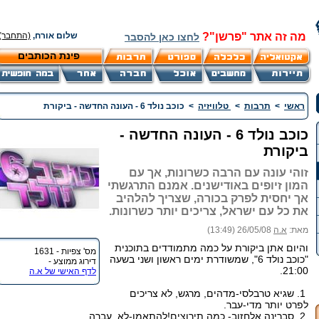
מה זה אתר "פרשן"?
שלום אורח,
(התחבר)
לחצו כאן להסבר
פינת הכותבים
ראשי
>
תרבות
>
טלוויזיה
>
כוכב נולד 6 - העונה החדשה - ביקורת
כוכב נולד 6 - העונה החדשה -
ביקורת
זוהי עונה עם הרבה כשרונות, אך עם
המון זיופים באודישנים. אמנם התרגשתי
אך יחסית לפרק בכורה, שצריך להלהיב
את כל עם ישראל, צריכים יותר כשרונות.
מאת:
א.ה
26/05/08 (13:49)
והיום אתן ביקורת על כמה מתמודדים בתוכנית
מס' צפיות - 1631
"כוכב נולד 6", שמשודרת ימים ראשון ושני בשעה
דירוג ממוצע -
21:00.
לדף האישי של א.ה
1. שגיא טרבלסי-מדהים, מרגש, לא צריכים
לפרט יותר מדי-עבר.
2. סברינה אלחזוב- כמה תירוצים!להתאמן-לא עברה.