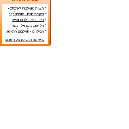
*
הצגות מומלצות ל-2023 -
הרשימה הטובה ביותר!
*
ביקורת סרט - מועדון קרב
*
דייויד בואי- ילדות וחיים
אישיים
*
ניל יאנג בישראל - כמה
עולה כרטיס להופעה?
*
הבילויים - האלבום הראשון
לרשימה המלאה של השבוע