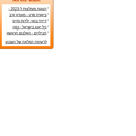
*
הצגות מומלצות ל-2023 -
הרשימה הטובה ביותר!
*
ביקורת סרט - מועדון קרב
*
דייויד בואי- ילדות וחיים
אישיים
*
ניל יאנג בישראל - כמה
עולה כרטיס להופעה?
*
הבילויים - האלבום הראשון
לרשימה המלאה של השבוע