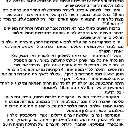
הרקדנית והאמנית ענבל פינטו להיות לה חברותא לסגר שנכפה על
כולנו ולנסות ליצור בתנאים שהיו.
ומה יכול לשמש אוביקט ליצירה שמתבשלת בחדר קטן ברחוב דב
הוז 19 בתל אביב, כמובן ה-ש ו ל ח ן. עליו,מתחתיו,מצדדיו ובהיפוכו
נוצרו כל הזויות והתנועות שגוף האדם יכול רק לחשוב עליו. כך נולד :
"דב הוז 19".
ברבות השנים סאלי כבר לא רוקדת אבל יצירותיה ולהקתה מופיעים
ברחבי העולם. היא נבחרה להיות שופטת בתחרויות מחול ומלווה
תהליכים יצירתיים שונים.
היום כשהקורונה כופה עליה למצוא פתרונות לפרץ היצירתיות שלה בין
סגר לסגר היא מוצאת מפלט והפעם בס פ ס ל ומשמש אותה כמו
"אחיו" השולחן.
סאלי :"התיחסתי אז בזמנו לשולחן כמו לאורח,כמו מגש, עליו
הפעלתי את כל מה שרק יכולתי להעלות במוחי. היום הספסל
שיושבים עליו מספק לי ראיה אחרת שונה. לכן צרפתי את שני
הדואטים האלה לכדי מופע אחד. 4 רקדניות נפגשות זו מול זו בראי
הזמן כש-30 שנה מפרידות ביניהן". שאלה :"איך את מחברת היום את
שניהם למופע אחד".. סאלי :" אכן זו
היתה התלבטות. אני יכולה רק להעיד שזו תהיה הפתעה ומי שיגיע לאחד
המופעים שיעלו ב-8 לאוגוסט וב-19 לאוגוסט
יוכל לדעת ".
מהקטע שראיתי הופיעו הרקדניות בלבוש פשוט, גופיה וחצאיות
פליסה שיצרה דלית ענבר, מפלסות דרך בצמצום ,נפרדות ונפגשות.
המגע הגופני שלהם רחוק מלשדר מיניות, כי הפנים חתומות,מרוכזות
באלמנט העצי, השולחן והספסל.
המוסיקה נעה בין שלושה יוצרים גדולים : אורי וידיסלבסקי,מלחין
ידוע,יליד הארץ, כיום הוא מנהל תיאטרון דימונה. אריק סאטי, אמן
אוונגארדי ומוסיקאי שחבר לגדולי היוצרים של תחילת המאה ה-20