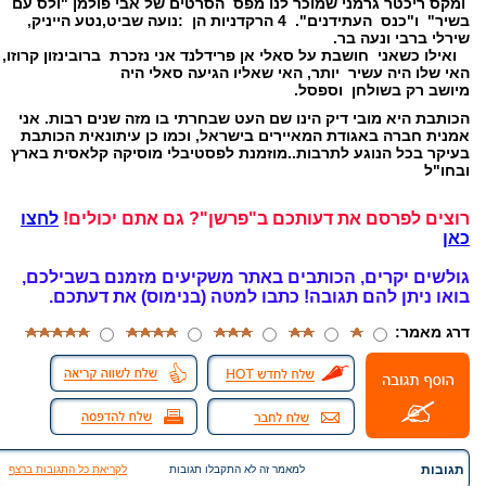
ומקס ריכטר גרמני שמוכר לנו מפס הסרטים של אבי פולמן "ולס עם
בשיר" ו"כנס העתידנים". 4 הרקדניות הן :נועה שביט,נטע הייניק,
שירלי ברבי ונעה בר.
ואילו כשאני חושבת על סאלי אן פרידלנד אני נזכרת ברובינזון קרוזו,
האי שלו היה עשיר יותר, האי שאליו הגיעה סאלי היה
מיושב רק בשולחן וספסל.
הכותבת היא מובי דיק הינו שם העט שבחרתי בו מזה שנים רבות. אני
אמנית חברה באגודת המאיירים בישראל, וכמו כן עיתונאית הכותבת
בעיקר בכל הנוגע לתרבות..מוזמנת לפסטיבלי מוסיקה קלאסית בארץ
ובחו"ל
רוצים לפרסם את דעותכם ב"פרשן"? גם אתם יכולים!
לחצו
כאן
גולשים יקרים, הכותבים באתר משקיעים מזמנם בשבילכם,
בואו ניתן להם תגובה!
כתבו למטה (בנימוס) את דעתכם.
דרג מאמר:
תגובות
למאמר זה לא התקבלו תגובות
לקריאת כל התגובות ברצף