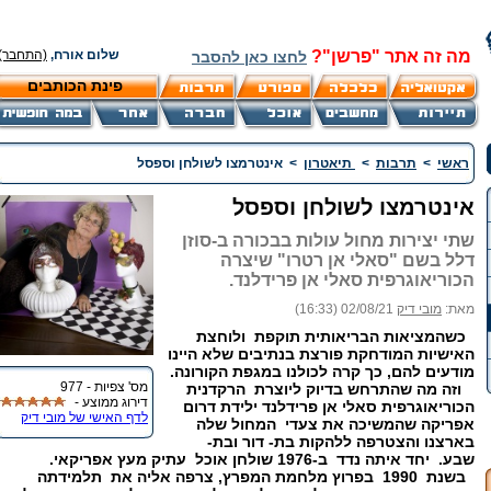
מה זה אתר "פרשן"?
שלום אורח,
(התחבר)
לחצו כאן להסבר
פינת הכותבים
ראשי
>
תרבות
>
תיאטרון
>
אינטרמצו לשולחן וספסל
אינטרמצו לשולחן וספסל
שתי יצירות מחול עולות בבכורה ב-סוזן
דלל בשם "סאלי אן רטרו" שיצרה
הכוריאוגרפית סאלי אן פרידלנד.
מאת:
מובי דיק
02/08/21 (16:33)
כשהמציאות הבריאותית תוקפת ולוחצת
האישיות המודחקת פורצת בנתיבים שלא היינו
מודעים להם, כך קרה לכולנו במגפת הקורונה.
מס' צפיות - 977
וזה מה שהתרחש בדיוק ליוצרת הרקדנית
דירוג ממוצע -
הכוריאוגרפית סאלי אן פרידלנד ילידת דרום
לדף האישי של מובי דיק
אפריקה שהמשיכה את צעדי המחול שלה
בארצנו והצטרפה ללהקות בת- דור ובת-
שבע. יחד איתה נדד ב-1976 שולחן אוכל עתיק מעץ אפריקאי.
בשנת 1990 בפרוץ מלחמת המפרץ, צרפה אליה את תלמידתה