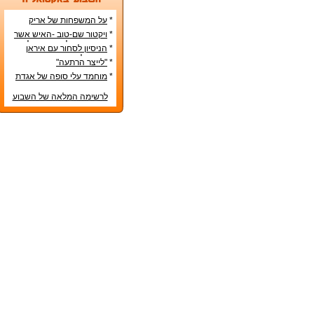
*
על המשפחות של אריק
איינשטיין ואורי זוהר
*
ויקטור שם-טוב -האיש אשר
עיצב את מפלגת השמאל
*
הניסיון לסחור עם איראן
מפ"ם
בדרכים לא-כשרות
*
"לייצר הרתעה"
*
מוחמד עלי סופה של אגדת
איגרוף
לרשימה המלאה של השבוע