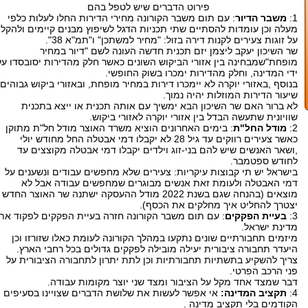
פירוט הדברים שיש לטפל בהם
1:
משבר הדיור
: עם תום משבר הקורונה מחירי הדירות החלו לעלות כלפי
מעלה וכן עומדות להסתיים שתי תכניות הדגל לשיפוץ מבנים קיימים ולהקל
על זוגות צעירים לקנות דירה בזול: "מחיר למשתכן" ו"תמ"א 38".
שר השיכון יעקב ליצמן יזם תכנית חדשה העונה לשם "דיור במחיר
מופחת"שמבחינה בין אזורי הביקוש השונים כאשר חלק מהדירות יסובסדו על
ידי המדינה, וחלק מהדירות ימכרו בשוק החופשי.
בנוסף ,באזורי יוקרה לא יימכרו דירות במחיר מופחת, ובאזורי ביקוש גבוהים
שיעור הדירות המוזלות יהיה נמוך.
לא ברור האם שר השיכון הבא ימשיך עם אותה תכנית או ייצא בתכנית
שוויונית שתעשה הבדל בין אזורי יוקרה לאזורי ביקוש.
2:
מודל החל"ת
: בימים האחרונים הוציא משרד האוצר מודל חל"ת מתוקן
כאשר צעירים רווקים עד גיל 28 לא יקבלו דמי אבטלה החל מחודש יולי
,ושאר האנשים שיש להם בני-זוג וילדים יקבלו דמי אבטלה מקוצצים עד
לחודש ספטמבר.
בישראל יש תי קבוצות עיקריות: צעירים שלא מחפשים עבודים ונשענים על
דמי האבטלה ולעומת זאת אנשים מבוגרים שמחפשים עבודה אבל לא
מוצאים (בהנחה שגם בשנת 2022 מודל ההעסקה ישתנה שר האוצר החדש
יצטרך להחליט איך מחלקים את הכסף).
3:
בעיית הפקקים
: עם תום משבר הקורונה חזרה בעיית הפקקים לפקוד את
מדינת ישראל.
מיזמים תחבורתיים שונים נתקעו במהלך הקורונה לעומת כאלו שזורזו וכן
היעדר תחבורה ציבורית יעילה מובילה לפקקים גדולים בכל רחבי הארץ.
צריך להשקיע בתשתיות תחבורתיות וכן לתת יתרון לתחבורה הציבורית על
פני הרכב הפרטי.
דבר שמצד אחד מקל על הציבור ומצד שני יוצר מקומות עבודה.
4:
תקציב המדינה:
אי אפשר לעשות את שלושת הדברים שצויינו בסעיפים
הקודמים בלי תקציב מדינה .