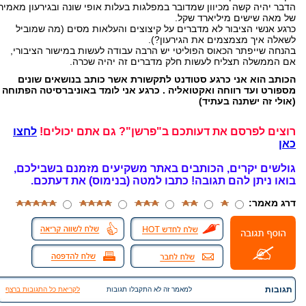
הדבר יהיה קשה מכיוון שמדובר במפלגות בעלות אופי שונה ובגירעון מאמיר
של מאה שישים מיליארד שקל.
כרגע אנשי הציבור לא מדברים על קיצוצים והעלאות מסים (מה שמוביל
לשאלה איך מצמצמים את הגירעון?).
בהנחה שייפתר הכאוס הפוליטי יש הרבה עבודה לעשות במישור הציבורי,
אם הממשלה תצליח לעשות חלק מדברים זה יהיה שכרה.
הכותב הוא אני כרגע סטודנט לתקשורת אשר כותב בנושאים שונים
מספורט ועד רווחה ואקטואליה . כרגע אני לומד באוניברסיטה הפתוחה
(אולי זה ישתנה בעתיד)
רוצים לפרסם את דעותכם ב"פרשן"? גם אתם יכולים!
לחצו
כאן
גולשים יקרים, הכותבים באתר משקיעים מזמנם בשבילכם,
בואו ניתן להם תגובה!
כתבו למטה (בנימוס) את דעתכם.
דרג מאמר:
תגובות
למאמר זה לא התקבלו תגובות
לקריאת כל התגובות ברצף