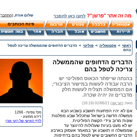
מה זה אתר "פרשן"?
שלום אורח,
(התחבר)
לחצו כאן להסבר
פינת הכותבים
ראשי
>
אקטואליה
>
פוליטי
>
הדברים הדחופים שהממשלה צריכה לטפל
בהם
הדברים הדחופים שהממשלה
צריכה לטפל בהם
בהנחה שייפתר הכאוס הפוליטי יש
הרבה עבודה לעשות במישור הציבורי,
אם הממשלה תצליח לעשות חלק
מדברים זה יהיה שכרה.
מאת:
רועי אורן
02/06/21 (16:19)
אם לא יהיו הפתעות תושבע בשבוע הבא
מס' צפיות - 1266
ממשלה חדשה בישראל שתכלול שבע מפלגות
דירוג ממוצע -
שונות מרוב צידי הקשת הפוליטית.
לדף האישי של רועי אורן
יש לא מעט בעיות שעלולות להיווצר עד
שממשלה זו תושבע אך במאמר אעסוק בארבע
הדברים החשובים שיש לטפל בהם בדחיפות.