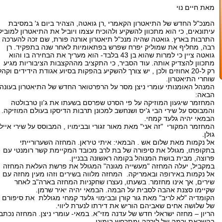
מאת חיים נוי
המנכ"ל החדש של התיאטרון הקאמרי ,רן גואטה, הצהיר ביום ג' במסיבת
עיתונאים, כי הוא מתכוון להשקיע ולהוכיח עצמו ויוביל את התיאטרון למוביל
התרבות בארץ. גואטה שהיה מנכ"ל תיאטרון אורנה פורת, שם זכה להערכה
רבה, מחליף את שמוליק יפרח שפרש בפתאומיות לאחר שנה בתפקיד. רן
גואטה ציין כי למרות שהוא בן 43 בלבד- הוא מעריך את הבחירה בו והוא
מתכוון להצדיק אותה. עוד הסביר, כי התקציב מההקצבות הציבוריות מגיע
רק ל-20 אחוזים ולכן , יש צורך להשקיע בהפקות בסיוע אגודת הידידים וקהל
שוחרי התיאטרון.
המנהל האומנותי עומרי ניצן מסר על הרפרטואר החדש של התיאטרון בעונה
הבאה:
המחזמר שיגעון המוזיקה על פי הסרט שפרסם בשעתו את ג'ון טרבולטה
והמבוסס על שירי הבי ג'יס ושנחשב למכונן תרבות הדיסקו בעולם המוזיקה.
הבמאי יהיה גלעד קמחי.
המחזמר המקורי "זה אני" מאת מאור זגורי ובבימויו , המבוסס על שירי אייל
גולן.
אל נקמות מאת שלום אש . הבמאי: איתי טיראן. המחזה השערורייתי
בתקופתו, מגולל את סיפורה של בת לרב מכובד המקיימת קשר רומנטי עם
פרוצה, מבית בושת המנוהל בקומה ראשונה בבניין.
במקביל, יעלה המחזה "מעשייה מגונה" המגולל את פרשת העלאת המחזה
אל נקמות באירופה ובאמריקה. המחזה מלווה בשירים וזהו מעין מחזה עם
שירים, אך אינו מחזמר. בשעתו, נעצרו שחקניות המחזה בארה"ב לאחר
שקיימו סצנת אהבה לסבית על הבמה. הבמאי יהיה יאיר שרמן.
הקומדיה "לא לריב" מאת גור קורן ובבימוי גלעד קמחי מגוללת את סיפורם
של שלושה אחים שאביהם הוריש את דירתו לנערת ליווי.
הריון – מחזה ישראלי חדש של עדנה מזי"א. במאי- עומרי ניצן. המחזה נכתב
בהשראת ירמה של לורקה ומתרחש בימינו