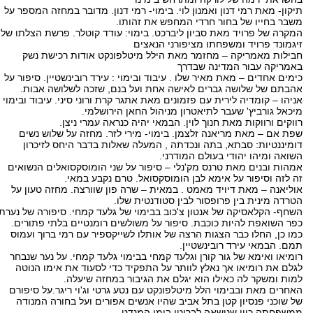
תיקון- מאת רמי דנון ואמנון לוי. בימוי- רמי דנון. מדובר במחזה המספר על
משבר בחייו של בחור חרדי המחפש את זהותו.
המקרה של פרויד מאת סביון ליברכט. בימוי: עודד קוטלר. פרשת הצלתו של
זיגמונד פרויד ומשפחתו מציפורני הנאצים
חבילות מאמריקה – מחזמר מאת הילל מיטלפונקט אודות רכישת נשק
באמריקה עבור המדינה שבדרך
כימים אחדים – מאת מאיר שלו . עיבוד ובימוי : עירד רובינשטיין. סיפור על
אהבתם של שלושה גברים לאישה אחת ועל בנם, שזכה לשלושה אבות.
אניהו – קומדיה לירית עם פזמונים מאת אתגר קרת ורוני סיני. עיבוד ובימוי
מיכאל גורביץ' שעבר לתיאטרון מניהול החאן הירושלמי.
רווקים ורווקות מאת חנוך לוין. הבמאי יהיה כנראה עמרי ניצן.
שפת אם – מאת מריאנה זלצמן. בימוי- מירי לזר. מחזה על שלוש נשים
דומיננטיות: סבתא, בתה ונכדתה , המעלה שאלות בדבר היחס לזיכרון
השואה ומיהו יהודי בעולם המודרני.
אמהות ובנים מאת טרנס מק'נלי – סיפור על שני הומוסקסואלים הנשואים
זה לזה וסיפור על אימא לבן הומוסקסואל. טרם נקבע במאי.
אוליאנה – מאת דיויד מאמט . במאית – שרה פון שוורצה. מחזה טעון על
הטרדה מינית בין פרופסור לבין סטודנטית שלו.
השחף- הקלאסיקה של אנטון צ'כוב בבימוי של גלעד קמחי. סיפורה של נערת
כפר השואפת להיות כוכבת. סיפור על משולשים רומנטיים בלתי פתורים.
כמו כן, החלו כבר הצגות הרצה של אותלו לשייקספיר עם רמי ברוך ועמוס
תמם. הבמאי עירד רובינשטיין.
רומיאו ואימא של גור קורן וגלעד קמחי בבימוי גלעד קמחי. על נער שנבחר
לגלם את רומיאו אך נאלץ לוותר על התפקיד כדי לסעוד את אימו הנוטה
למות ומשקר לה כאילו הוא יגלם את הגיבור במחזה שיעלה.
האחרים מאת ובבימוי הלל מיטלפונקט עם נטע גרטי וג'וי ריגר.על סיפורם
של שוכני פנסיון קטן בתל אביב שהיו אנשים אפורים ועל בחורה המנודה
ממשפחתה כיון שנישאה לבריטי בימי המנדט.