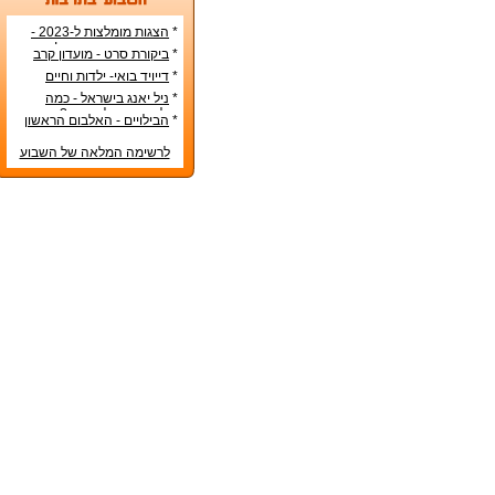
*
הצגות מומלצות ל-2023 -
הרשימה הטובה ביותר!
*
ביקורת סרט - מועדון קרב
*
דייויד בואי- ילדות וחיים
אישיים
*
ניל יאנג בישראל - כמה
עולה כרטיס להופעה?
*
הבילויים - האלבום הראשון
לרשימה המלאה של השבוע