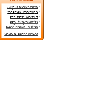
*
הצגות מומלצות ל-2023 -
הרשימה הטובה ביותר!
*
ביקורת סרט - מועדון קרב
*
דייויד בואי- ילדות וחיים
אישיים
*
ניל יאנג בישראל - כמה
עולה כרטיס להופעה?
*
הבילויים - האלבום הראשון
לרשימה המלאה של השבוע