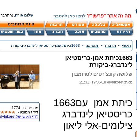
מה זה אתר "פרשן"?
שלום אורח,
(התחבר)
לחצו כאן להסבר
פינת הכותבים
ראשי
>
תרבות
>
מוסיקה
>
1663כיתת אמן-כריסטיאן לינדברג-ביקורת
1663כיתת אמן-כריסטיאן
לינדברג-ביקורת
שלושה קונצ'רטים לטרומבון
מאת:
elybikoret
19/05/18 (21:31)
1663כיתת אמן עם
מס' צפיות - 1774
כריסטיאן לינדברג
דירוג ממוצע -
לדף האישי של elybikoret
צילומים-אלי ליאון