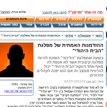
מה זה אתר "פרשן"?
שלום אורח,
(התחבר)
לחצו כאן להסבר
פינת הכותבים
ראשי
>
אקטואליה
>
פוליטי
>
ההזדמנות האמתית של מפלגת "הבית היהודי"
ההזדמנות האמתית של מפלגת
"הבית היהודי"
בשעה שמפלגת "הליכוד" הופכת להיות
מפלגה קיצונית אשר לא אכפת לה
מאף-אחד,דווקא"הבית היהודי" יכול
להרוויח ממצב זה אם הוא יפנה לקהלים
הנכונים.
מאת:
רועי אורן
15/11/17 (15:57)
מס' צפיות - 2591
זה לא סוד שהתקשורת מתעסקת בקרב הירושה
דירוג ממוצע -
על הנהגת גוש המרכז-שמאל בין יו"ר "יש עתיד"
לדף האישי של רועי אורן
יאיר לפיד ,ויו"ר "המחנה הציוני" אבי גבאי אשר
מפלגותיהם נמצאות בעלייה בסקרים האחרונים
,אבל צריך להסתכל גם על הגוש השני גוש המרכז-ימין.
מצבה הלא-טוב של מפלגת השלטון "הליכוד" עלול להוביל לכך שדווקא