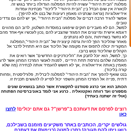
מפלגת "הבית היהודי" עשויה להיות המפלגה הגדולה ביותר בגוש זה.
לכאורה אין שום הבדל בין "הבית היהודי" ל"ליכוד" מבחינת עמדות
אידיאולוגיות (ונראה שנתניהו מאמץ רעיונות של בנט ולא להיפך) .
אפשר להגיד הרבה דברים על מפלגת "הבית היהודי" ,אך יש להם גם צדדים
טובים.
למשל, הם לא מעבירים חוקים שיפגעו במוסדות השלטון, לרוב הם מהווים
דוגמא אישית ומייצגים את המגזר שהצביע להם ,נכון לעכשיו אף-אחד מהם
לא נחשד בשחיתות ,והם לא נהנתנים.
מאחר שהליכוד הפך להיות גרסה קיצונית של "הבית היהודי",המפלגה
המקורית יכולה לתפוס את מקומה של הליכוד אם היא תתחיל לדבר אל
הקהלים שהליכוד נטש ברובו.
כך, למשל, הוא יוכל לחבק את "הליכודניקים החדשים" אשר רואים את
המפלגה שלהם נהרסת תחת הידיים , לפנות לאנשי המרכז המתון אשר לרוב
מאמין באותה אידיאולוגיה ,אך לא חושש להעמיד אותה לבחירה (מה שלא
קורה בליכוד).
בנט שואף להפוך את "הבית היהודי" למפלגה ליברלית, פלורליסטית ,ופחות
דתית ,פנייה אל המרכז המתון והשפוי יכול לסייע לו להגשים תכנית זו.
הכותב הוא אני כרגע סטודנט לתקשורת אשר כותב בנושאים שונים
מספורט ועד רווחה ואקטואליה . כרגע אני לומד באוניברסיטה הפתוחה
(אולי זה ישתנה בעתיד)
רוצים לפרסם את דעותכם ב"פרשן"? גם אתם יכולים!
לחצו
כאן
גולשים יקרים, הכותבים באתר משקיעים מזמנם בשבילכם,
בואו ניתן להם תגובה!
כתבו למטה (בנימוס) את דעתכם.