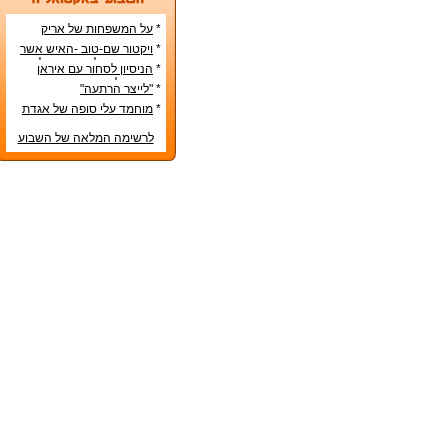
*
על המשפחות של אריק
איינשטיין ואורי זוהר
*
ויקטור שם-טוב -האיש אשר
עיצב את מפלגת השמאל
*
הניסיון לסחור עם איראן
מפ"ם
בדרכים לא-כשרות
*
"לייצר הרתעה"
*
מוחמד עלי סופה של אגדת
איגרוף
לרשימה המלאה של השבוע