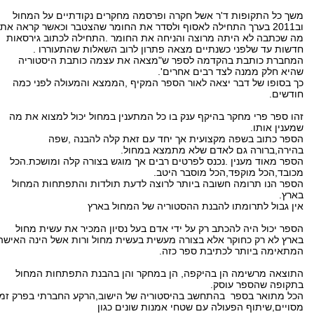
משך כל התקופות ד'ר אשל חקרה ופרסמה מחקרים נקודתיים על המחול
וב2011 בערך התחילה לאסוף ולסדר את החומר שהצטבר וכאשר קראה את
מה שכתבה לא היתה מרוצה והניחה את החומר .התחילה לכתוב גירסאות
חדשות עד שלפני כשנתיים מצאה פתרון לרוב השאלות שהתעוררו .
המחברת כותבת בהקדמה לספר ש"מצאה את עצמה כותבת היסטוריה
שהיא חלק ממנה לצד רבים אחרים'.
כך בסופו של דבר יצאה לאור הספר המקיף ,הממצא והמעולה לפני כמה
חודשים.
זהו ספר פרי מחקר בהיקף ענק בו כל המתענין במחול יכול למצוא את מה
שמענין אותו.
הספר כתוב בשפה מקצועית אך יחד עם זאת קלה להבנה ,שפה
בהירה,ברורה גם לאדם שלא מתמצא במחול.
הספר מאוד מענין .נכנס לפרטים רבים אך מוגש בצורה קלה ומושכת.הכל
מכובד,הכל מוקפד,הכל מוסבר היטב.
הספר הנו תרומה חשובה ביותר לרוצה לדעת תולדות והתפתחות המחול
בארץ.
אין גבול לתרומתו להבנת ההסטוריה של המחול בארץ
הספר יכול היה להכתב רק על ידי אדם בעל נסיון המכיר את עשית מחול
בארץ לא רק כחוקר אלא בצורה מעשית בעשית מחול ורות אשל הינה האישה
המתאימה ביותר לכתיבת ספר כזה.
התוצאה מרשימה הן בהיקפה, הן במחקר והן בהבנת התפתחות המחול
בתקופה שהספר עוסק.
הכל מתואר בספר בהתחשב בהיסטוריה של הישוב,הרקע החברתי בפרק זמן
מסויים,שיתוף הפעולה עם שטחי אמנות שונים כגון