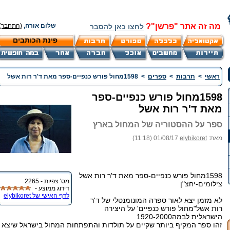
מה זה אתר "פרשן"?
שלום אורח,
(התחבר)
לחצו כאן להסבר
פינת הכותבים
ראשי
>
תרבות
>
ספרים
>
1598מחול פורש כנפיים-ספר מאת ד'ר רות אשל
1598מחול פורש כנפיים-ספר
מאת ד'ר רות אשל
ספר על ההסטוריה של המחול בארץ
מאת:
elybikoret
01/08/17 (11:18)
1598מחול פורש כנפיים-ספר מאת ד'ר רות אשל
מס' צפיות - 2265
צילומים-יחצ"ן
דירוג ממוצע -
לדף האישי של elybikoret
לא מזמן יצא לאור ספרה המונומנטלי של ד'ר
רות אשל"מחול פורש כנפיים' על היצירה
הישראלית לבמה1920-2000
זהו ספר המקיף ביותר שקיים על תולדות והתפתחות המחול בישראל שיצא