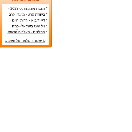
*
הצגות מומלצות ל-2023 -
הרשימה הטובה ביותר!
*
ביקורת סרט - מועדון קרב
*
דייויד בואי- ילדות וחיים
אישיים
*
ניל יאנג בישראל - כמה
עולה כרטיס להופעה?
*
הבילויים - האלבום הראשון
לרשימה המלאה של השבוע