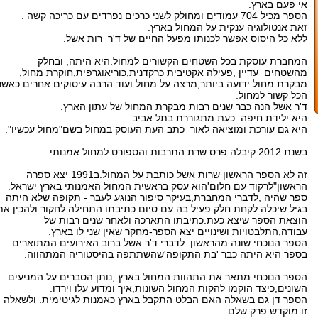
אי פעם בארץ.
הספר מכיל 704 עמודים ומחולק לשני כרכים נפרדים עם כריכה קשה .
זאת אנטולוגיה ענקית על המחול בארץ.
ללא כל היסוס אפשר לכנותו מפעל החיים של ד'ר רות אשל.
המחברת עוסקת בכל השטחים הקשורים למחול.היא היתה, ובחלק
מהשטחים עדיין ,פעילה אקטיבית כרקדנית,כוריאוגרפית,חוקרת מחול,
מבקרת מחול ידועה ביותר,מרצה על מחול ועוד הרבה עיסוקים אחרים כאשר
הכל קשור למחול.
ד'ר אשל הנה כבר שנים רבות מבקרת המחול של עתון הארץ.
היא ילידת חיפה. כעת מתגוררת בתל אביב.
היא גם עורכת ומוציאה לאור כתב העת העוסק במחול בשם"מחול עכשיו".
בשנת 2012 קיבלה פרס שרת התרבות והספורט למחול אמנותי.
זה לא הספר הראשון שרות אשל כותבת על המחול.ב1991 יצא ספרה
הראשון"לרקוד עם חלום'הוא עסק בראשית המחול האמנותי בארץ ישראל.
ספר שהיה ,לדברי המחברת,בעיקר סיפור הנוגע לעבר - תקופה שלא היתה
בגיל שיכלה לקחת חלק פעיל בה.עם סיום כתיבתו התחילה לחקור ולהכין את
הוצאת הספר שיצא כעת.כתיבתו התארכה ולאחר שנים רבות של
עבודה,התלבטויות ושינויים יצא הספר-מחקר שאין שני לו בארץ.
הספר הנוכחי שונה מהראשון. לדברי ד'ר אשל ברוב האירועים המתוארים
בספר היא היתה כבר 'בת התקופה'שהשתתפה בהיסטוריה המתהווה.
הספר הנוכחי מתאר את התהוות המחול בארץ ,נותן הסברים על המניעים
השונים,כיצד הוקמו להקות המחול השונות,איך ומדוע עלו וירדו.
הספר דן גם בשאלה האם הבלט התקבל בארץ כאמנות לגיטימית. ולשאלה
זו מוקדש פרק שלם.