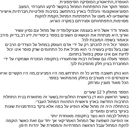
האופרה,התיאטרון,המוסיקה הסימפונית.
הספר חוקר את התפתחות המחול בהקשר לרקע החברתי ,המצב
הסוציאואקונומי והכלכלי בארץ בהתחשב בסיבות פוליטיות,חברתיות,אישיות
שהשפיעו לא מעט על התפתחות המחול,הקמת להקות
מסוימות,התפתחותם וסגירתם במקרה הגרוע.
מאחר וד'ר אשל היא בעצמה אנציקלופדיה של מחול עם נסיון עשיר
וארוך,היא מנתחת את הנושאים השונים בספר ביסודיות,ידע רב,בדיוק מירבי
וכאמור בשפה המובנת לכל.
הספר יכול היה להכתב רק על ידי אדם העוסק במחול על הצדדים הרבים
שבו,בעל נסיון בעשיה כי הוא מכיל את כל התחומים שרק סופר אינו יכול
לדעת אם אינו עוסק בפועל בתחום.
הספר מעלה גם שאלות רבות שהתעוררו בתקופה הנזכרת ושנחקרו על ידי
המחברת בציון חלק מהסיבות לכך.
הוא נותן תשובה מדוע כל זה התרחש,מה היו המניעים,מה היו הקשיים ואיזה
אינטרסים היו מעורבים בחלק מהמתואר בספר.
הכל מאוד מענין ומרתק.
הספר מחולק ל 12 שערים.
בשער הראשון הוא דן בראשית החלוציות.בשער זה מתוארת בנית התחלת
התרבות החדשה בארץ וראשית התהוות המחול העברי.
בהתחלה היה זה מחול שלא הופיע על במה אלא נרקד בהזדמנויות שונות
בעיקר בחגים ומועדים.
כמחול לבמה הוא נוצר בתקופה מאוחרת יותר .
אז הופיעה השפעה של המחול האמריקאי אך יחד עם זאת כאשר הוקמה
להקת המחול ענבל הורגשה המזרחיות והמסורת של יהדות תימן.