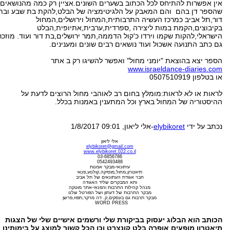
אין אפשרות להתיחס לכל הכתוב בשערים השונים.אציין רק כמה מהנושאים
שהספר דן בהם והם המאבק על הלגיטימציה של הבלט,להקת בת שבע ובת
דור,תל אביב כמרכז העשיה התרבותית,המחול וירושלים,המחול
בקיבוצים,הקמת במות ליצירה ,ספרדית,ערבית,אתיופית,הבלט
הישראלי,להקות שקמו וירדו כ'קול הדממה,תמר ירושלים,בת דור ועוד. מוזכר
גם כתב התנועה אשכול ועוד נושאים רבים שונים ומענינים.
הספר יצא בהוצאת "יומני מחול" ואפשר להשיגו רק ב אתר
www.israeldance-diaries.com
או בטלפון 0507510919
לראות או לא לראות:מומלץ בחום רב לאוהבי מחול הרוצים לדעת על
ההיסטוריה של המחול בארץ וכל המתענין באמנות בכלל.
נכתב על ידי
elybikoret
-אלי ליאון
, 1/8/2017 09:01
אלי ליאון
elybikoret@gmail.com
www.
elybikoret.022.co.il
03-6856786
0542493488
עיתונאי-מבקר אמנות
תיאטרון,מחול,מוסיקה,קולנוע,פנאי
חבר אגודת העתונאים של תל אביב
ותא המבקרים שליד האגודה
מנהל קהילות התרבות והפנאי-אתר מוטקה
מבקר התרבות של דעתון ושל הפורטל שלנו
מבקר תרבות גם בעסקים,ק. דה מרקר,תפוז,פרשן
WORD PRESS
הכותב הוא הבלוג יעסוק בביקורת שלי ורשמים אישיים שלי של הצגות
תיאטרון מופעים אופרה בלט קונצרט וכו הכל קשור למוצג על בימותינו