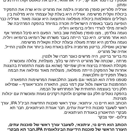
גסטון ריברו טנור אמריקני, יליד אורוגוואי, גילם את פאוסט וקולו היה נעים
ומתון.
אורליה פלוריאן סופרן מרומניה גילמה את מרגריט והיא שרה את התפקיד
ביכולת ווקלית מרשימה. אורליה היא בעלת קול עצמתי והיא מדלגת בין
הצלילים והסולמות ביכולת מופלאה והתוצאה היא ענוגה מאוד. אורליה כבר
הופיעה בעבר באופרה הישראלית וזכורה במיוחד בהפקה המרהיבה של
לואיזה מילר לוורדי ויוליה ברומיאו ויוליה.
נעמה גולדמן , מצו סופרן מגלמת שוב בחור. הפעם היא סיבל המחזר אף
הוא אחר מרגריט. היא כבר הייתה בעבר משרתו של רומיאו ברומיאו ויוליה.
נעמה גולדמן היא זמרת מעולה ובעלת יכולת ווקאלית מרשימה.
שרבאן ואסילה, בריטון מרומניה גילם באורח נאה ביותר את ולנטין החייל,
אחיה של מרגריט.
נח בריגר בריטון, היה מרשים כוגנר חברו של ולנטין.
מרתה , שכנתה של מרגריט הייתה שי בלוך, מוצלחת, צלולה ומוכשרת.
מקהלת האופרה בניצוח איתן שמייסר (שהוא גם מנצח התזמורת בהצגות
אחרות של ההפקה) הייתה מופלאה, מוצלחת מאוד ומילאה את הבמה
בשלל תפקידים ותלבושות.
סטפנו פודה הוא הבמאי וגם מעצב התלבושות המרשימות התפאורה
המהפנטת ובראשה גלגל ענק דמוי בטון, התאורה והכוריאוגרף – שמילאו
חלק ניכר בעוצמה החזותית של המתרחש על הבמה.
בהפקה נוטלים חלק גם שחקנים ולהקת רקדנים נועזת ומוכשרת עם יכולות
מצוינות.
הכותב הוא חיים נוי, עיתונאי, עורך ראשי סוכנות החדשות הבינ"ל IPA, עורך
ראשי לשעבר סוכנות הידיעות עתים, חבר אגודת העיתונאים, חבר תא
מבקרי התיאטרון באגודת העיתונאים.
צילום- יוסי צבקר
הכותב הוא חיים נוי, עיתונאי, לשעבר עורך ראשי של סוכנות עתים,
העורך הראשי של סוכנות הידיעות הבינלאומית IPA,חבר תא מבקרי