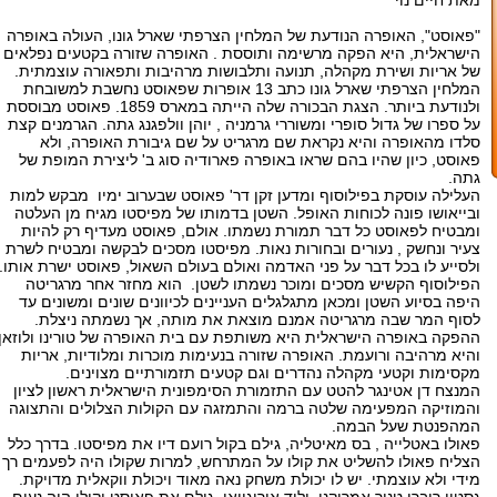
מאת חיים נוי
"פאוסט", האופרה הנודעת של המלחין הצרפתי שארל גונו, העולה באופרה
הישראלית, היא הפקה מרשימה ותוססת . האופרה שזורה בקטעים נפלאים
של אריות ושירת מקהלה, תנועה ותלבושות מרהיבות ותפאורה עוצמתית.
המלחין הצרפתי שארל גונו כתב 13 אופרות שפאוסט נחשבת למשובחת
ולנודעת ביותר. הצגת הבכורה שלה הייתה במארס 1859. פאוסט מבוססת
על ספרו של גדול סופרי ומשוררי גרמניה , יוהן וולפגנג גתה. הגרמנים קצת
סלדו מהאופרה והיא נקראת שם מרגריט על שם גיבורת האופרה, ולא
פאוסט, כיון שהיו בהם שראו באופרה פארודיה סוג ב' ליצירת המופת של
גתה.
העלילה עוסקת בפילוסוף ומדען זקן דר' פאוסט שבערוב ימיו מבקש למות
ובייאושו פונה לכוחות האופל. השטן בדמותו של מפיסטו מגיח מן העלטה
ומבטיח לפאוסט כל דבר תמורת נשמתו. אולם, פאוסט מעדיף רק להיות
צעיר ונחשק , נעורים ובחורות נאות. מפיסטו מסכים לבקשה ומבטיח לשרת
ולסייע לו בכל דבר על פני האדמה ואולם בעולם השאול, פאוסט ישרת אותו.
הפילוסוף הקשיש מסכים ומוכר נשמתו לשטן. הוא מחזר אחר מרגריטה
היפה בסיוע השטן ומכאן מתגלגלים העניינים לכיוונים שונים ומשונים עד
לסוף המר שבה מרגריטה אמנם מוצאת את מותה, אך נשמתה ניצלת.
ההפקה באופרה הישראלית היא משותפת עם בית האופרה של טורינו ולוזאן
והיא מרהיבה ורועמת. האופרה שזורה בנעימות מוכרות ומלודיות, אריות
מקסימות וקטעי מקהלה נהדרים וגם קטעים תזמורתיים מצוינים.
המנצח דן אטינגר להטט עם התזמורת הסימפונית הישראלית ראשון לציון
והמוזיקה המפעימה שלטה ברמה והתמזגה עם הקולות הצלולים והתצוגה
המהפנטת שעל הבמה.
פאולו באטלייה , בס מאיטליה, גילם בקול רועם דיו את מפיסטו. בדרך כלל
הצליח פאולו להשליט את קולו על המתרחש, למרות שקולו היה לפעמים רך
מידי ולא עוצמתי. יש לו יכולת משחק נאה מאוד ויכולת ווקאלית מדויקת.