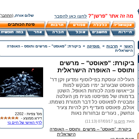
מה זה אתר "פרשן"?
שלום אורח,
(התחבר)
לחצו כאן להסבר
פינת הכותבים
ראשי
>
תרבות
>
מוסיקה
>
ביקורת: "פאוסט" – מרשים ותוסס – האופרה
הישראלית
ביקורת: "פאוסט" – מרשים
ותוסס – האופרה הישראלית
העלילה עוסקת בפילוסוף ומדען זקן דר'
פאוסט שבערוב ימיו מבקש למות
ובייאושו פונה לכוחות האופל. השטן
בדמותו של מפיסטו מגיח מן העלטה
ומבטיח לפאוסט כל דבר תמורת נשמתו.
אולם, פאוסט מעדיף רק להיות צעיר
ונחשק , נעורים ובחורות נאות
מס' צפיות - 2202
דירוג ממוצע -
מאת:
חיים נוי
07/03/17 (11:13)
לדף האישי של חיים נוי
ביקורת: "פאוסט" – מרשים ותוסס – האופרה
הישראלית