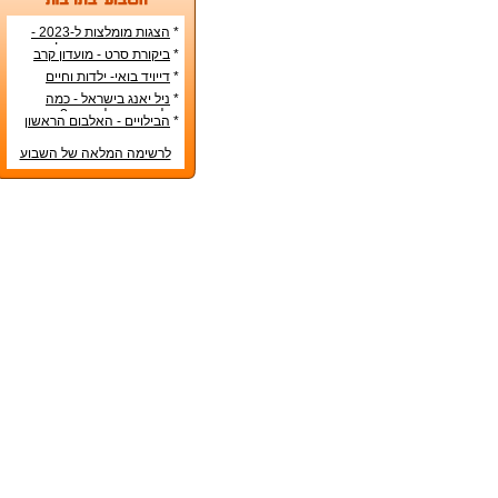
*
הצגות מומלצות ל-2023 -
הרשימה הטובה ביותר!
*
ביקורת סרט - מועדון קרב
*
דייויד בואי- ילדות וחיים
אישיים
*
ניל יאנג בישראל - כמה
עולה כרטיס להופעה?
*
הבילויים - האלבום הראשון
לרשימה המלאה של השבוע