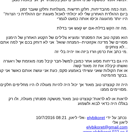
הנה כמה מהבדיחות, חלקן חדשות ,מוצלחות וחלקן שעבר זמנן.
''ביום ההולדת האחרון שלי לא יכולתי לאכול מעוגת יום ההולדת כי הנרות
היו יותר מהעוגה וכיסו אותה כמעט לגמרי
מה זה הקש בדלת-אם יש קעש אני בדלת.
הוא מנקה טוב את הפסנתר ומוציא צלילים של הקטע האחרון של הימנון
מסויים של מדינה אקזוטית--המנחה שואל אני לא דוחק בכם אך למה אתם
לא צוחקים...
מי כתב את כרמן-זורז ביזה-אז יהיה בלי זה.
היו גם בדיחות מסוג אחר כמובן למשל-חבר קיבל מנה מוגזמת של ויאגרה
ואשתו קיבלה את זה מאוד קשה
או את הקולות שאני עשיתי באמצע סקס, כעת אני עושה אותם כאשר אני קם
בבקר מהמיטה.
היה זה קונצרט טוב מאוד אך יכול היה להיות מעולה לו היו מחליפים חלקים
מסויימים ממנו.
לראות או לא לראות':קונצרט טוב מאוד,פטשקה פסנתרן מעולה, ולו רק
בגללו היה כדאי לבוא ולשמוע
נכתב על ידי
elybikoret
-אלי ליאון, 10/7/2016 08:21
ליאון אלי
elybikoret@gmail.com
www.elybikoret.022.co.il