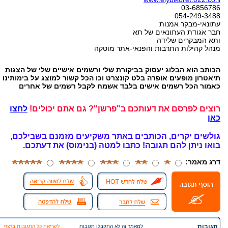
03-6856786
054-249-3488
עתונאי-מבקר אמנות
חבר אגודת העתונאים של תא
ותא המבקרים שלידה
מנהל קהילות התרבות והפנאי-אתר מוטקה
הכותב הוא הבלוג יעסוק בביקורת שלי ורשמים אישיים שלי של הצגות
תיאטרון מופעים אופרה בלט קונצרט וכו הכל קשור למוצג על בימותינו
כאמור הכל רשמים אישים בלבד אשמח לקבל רשמים של אחרים
רוצים לפרסם את דעותכם ב"פרשן"? גם אתם יכולים!
לחצו
כאן
גולשים יקרים, הכותבים באתר משקיעים מזמנם בשבילכם,
בואו ניתן להם תגובה!
כתבו למטה (בנימוס) את דעתכם.
דרג מאמר:
תגובות
למאמר זה לא התקבלו תגובות
לקריאת כל התגובות ברצף