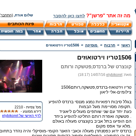
מה זה אתר "פרשן"?
שלום אורח,
(התחבר)
לחצו כאן להסבר
פינת הכותבים
ראשי
>
תרבות
>
מוסיקה
>
1506טריו וירטואוזים
1506טריו וירטואוזים
קונצרט של ברנדס,פטשקה ורותם
מאת:
elybikoret
14/07/16 (18:17)
טריו וירטואוז-ברנדס,פטשקה,רותם1506
צילומים-אלי ליאון
בגלל סיבות רפואיות נמנע מננסי ברנדס להופיע
תקופה מסויימת מעל הבמות.
מס' צפיות - 2210
כעת יחד עם שני שותפים מעולים ליאוניד
דירוג ממוצע -
לדף האישי של elybikoret
פטשקה ואפרת רותם החליטו להופיע ביחד .
הם הופיעו בתל אביב בקונצרט מעולה באולם
מלא עד אפס מקום.
ברנדס ידוע כפסנתרן מעולה וכאבי הזאנר הקומי-מוסיקלי והיה נהדר בתחום
זה וכן בסיפוריו המאלפים וסיפור בדיחות מסוגים שונים.