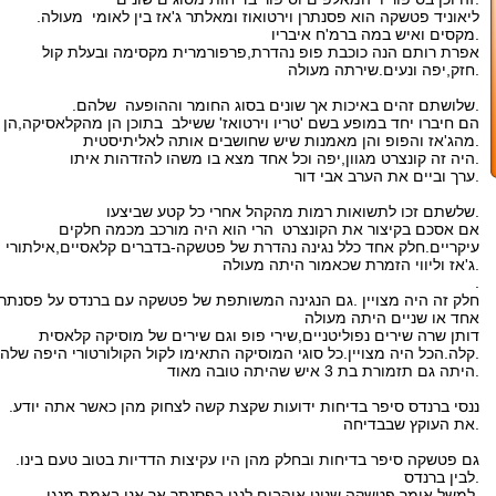
.ליאוניד פטשקה הוא פסנתרן וירטואוז ומאלתר ג'אז בין לאומי מעולה
מקסים ואיש במה ברמ'ח איבריו.
אפרת רותם הנה כוכבת פופ נהדרת,פרפורמרית מקסימה ובעלת קול
חזק,יפה ונעים.שירתה מעולה.
.שלושתם זהים באיכות אך שונים בסוג החומר וההופעה שלהם.
הם חיברו יחד במופע בשם 'טריו וירטואז' ששילב בתוכן הן מהקלאסיקה,הן
מהג'אז והפופ והן מאמנות שיש שחושבים אותה לאליתיסטית.
היה זה קונצרט מגוון,יפה וכל אחד מצא בו משהו להזדהות איתו.
ערך וביים את הערב אבי דור.
שלשתם זכו לתשואות רמות מהקהל אחרי כל קטע שביצעו.
אם אסכם בקיצור את הקונצרט הרי הוא היה מורכב מכמה חלקים
עיקריים.חלק אחד כלל נגינה נהדרת של פטשקה-בדברים קלאסיים,אילתורי
ג'אז וליווי הזמרת שכאמור היתה מעולה.
.
חלק זה היה מצויין .גם הנגינה המשותפת של פטשקה עם ברנדס על פסנתר
אחד או שניים היתה מעולה
דותן שרה שירים נפוליטניים,שירי פופ וגם שירים של מוסיקה קלאסית
קלה.הכל היה מצויין.כל סוגי המוסיקה התאימו לקול הקולורטורי היפה שלה.
היתה גם תזמורת בת 3 איש שהיתה טובה מאוד.
.ננסי ברנדס סיפר בדיחות ידועות שקצת קשה לצחוק מהן כאשר אתה יודע
את העוקץ שבבדיחה.
.גם פטשקה סיפר בדיחות ובחלק מהן היו עקיצות הדדיות בטוב טעם בינו
לבין ברנדס.
.למשל אומר פטשקה שנינו אוהבים לנגן בפסנתר אך אני באמת מנגן.