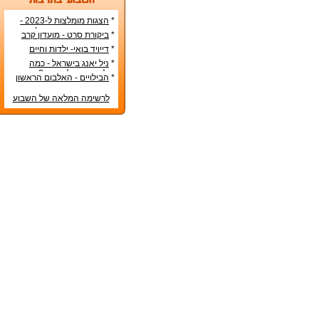
*
הצגות מומלצות ל-2023 -
הרשימה הטובה ביותר!
*
ביקורת סרט - מועדון קרב
*
דייויד בואי- ילדות וחיים
אישיים
*
ניל יאנג בישראל - כמה
עולה כרטיס להופעה?
*
הבילויים - האלבום הראשון
לרשימה המלאה של השבוע