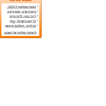
*
הצגות מומלצות ל-2023 -
הרשימה הטובה ביותר!
*
ביקורת סרט - מועדון קרב
*
דייויד בואי- ילדות וחיים
אישיים
*
ניל יאנג בישראל - כמה
עולה כרטיס להופעה?
*
הבילויים - האלבום הראשון
לרשימה המלאה של השבוע