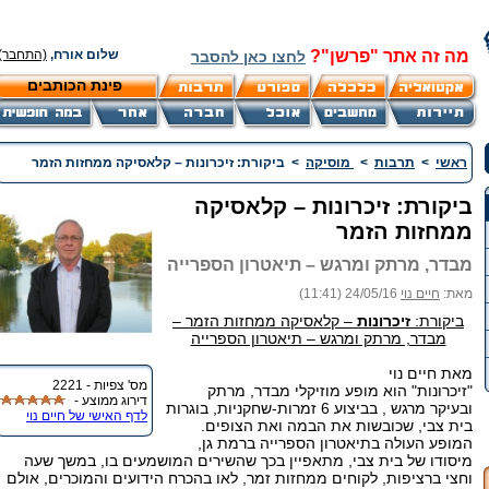
מה זה אתר "פרשן"?
שלום אורח,
(התחבר)
לחצו כאן להסבר
פינת הכותבים
ראשי
>
תרבות
>
מוסיקה
>
ביקורת: זיכרונות – קלאסיקה ממחזות הזמר
ביקורת: זיכרונות – קלאסיקה
ממחזות הזמר
מבדר, מרתק ומרגש – תיאטרון הספרייה
מאת:
חיים נוי
24/05/16 (11:41)
ביקורת:
זיכרונות
– קלאסיקה ממחזות הזמר –
מבדר, מרתק ומרגש – תיאטרון הספרייה
מאת חיים נוי
מס' צפיות - 2221
"זיכרונות" הוא מופע מוזיקלי מבדר, מרתק
דירוג ממוצע -
ובעיקר מרגש , בביצוע 6 זמרות-שחקניות, בוגרות
לדף האישי של חיים נוי
בית צבי, שכובשות את הבמה ואת הצופים.
המופע העולה בתיאטרון הספרייה ברמת גן,
מיסודו של בית צבי, מתאפיין בכך שהשירים המושמעים בו, במשך שעה
וחצי ברציפות, לקוחים ממחזות זמר, לאו בהכרח הידועים והמוכרים, אולם