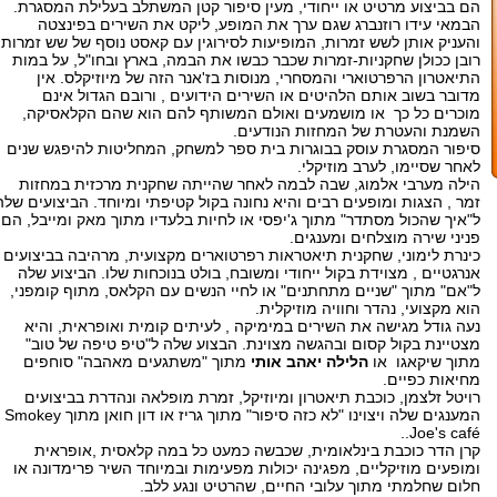
הם בביצוע מרטיט או ייחודי, מעין סיפור קטן המשתלב בעלילת המסגרת.
הבמאי עידו רוזנברג שגם ערך את המופע, ליקט את השירים בפינצטה
והעניק אותן לשש זמרות, המופיעות לסירוגין עם קאסט נוסף של שש זמרות,
רובן ככולן שחקניות-זמרות שכבר כבשו את הבמה, בארץ ובחו"ל, על במות
התיאטרון הרפרטוארי והמסחרי, מנוסות בז'אנר הזה של מיוזיקלס. אין
מדובר בשוב אותם הלהיטים או השירים הידועים , ורובם הגדול אינם
מוכרים כל כך או מושמעים ואולם המשותף להם הוא שהם הקלאסיקה,
השמנת והעטרת של המחזות הנודעים.
סיפור המסגרת עוסק בבוגרות בית ספר למשחק, המחליטות להיפגש שנים
לאחר שסיימו, לערב מוזיקלי.
הילה מערבי אלמוג, שבה לבמה לאחר שהייתה שחקנית מרכזית במחזות
זמר , הצגות ומופעים רבים והיא נחונה בקול קטיפתי ומיוחד. הביצועים שלה
ל"איך שהכול מסתדר" מתוך ג'יפסי או לחיות בלעדיו מתוך מאק ומייבל, הם
פניני שירה מוצלחים ומענגים.
כינרת לימוני, שחקנית תיאטראות רפרטוארים מקצועית, מרהיבה בביצועים
אנרגטיים , מצוידת בקול ייחודי ומשובח, בולט בנוכחות שלו. הביצוע שלה
ל"אם" מתוך "שניים מתחתנים" או לחיי הנשים עם הקלאס, מתוף קומפני,
הוא מקצועי, נהדר וחוויה מוזיקלית.
נעה גודל מגישה את השירים במימיקה , לעיתים קומית ואופראית, והיא
מצטיינת בקול קסום ובהגשה מצוינת. הבצוע שלה ל"טיפ טיפה של טוב"
מתוך שיקאגו או
הלילה יאהב אותי
מתוך "משתגעים מאהבה" סוחפים
מחיאות כפיים.
רויטל זלצמן, כוכבת תיאטרון ומיוזיקל, זמרת מופלאה ונהדרת בביצועים
המענגים שלה ויצוינו "לא כזה סיפור" מתוך גריז או דון חואן מתוך Smokey
Joe's café..
קרן הדר כוכבת בינלאומית, שכבשה כמעט כל במה קלאסית ,אופראית
ומופעים מוזיקליים, מפגינה יכולות מפעימות ובמיוחד השיר פרימדונה או
חלום שחלמתי מתוך עלובי החיים, שהרטיט ונגע ללב.