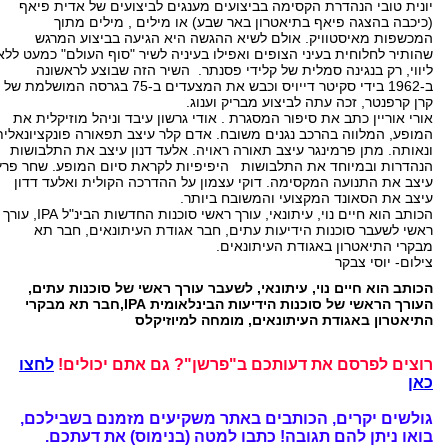
יונית טובי הנהדרת הקסימה בביצועים מענגים לביצועים של אדית פיאף
(כיכבה בהצגה פיאף בתיאטרון באר שבע) או מילים , מילים מתוך
המכשפות מאיסטוויק. אולם לשיא ההגשה היא הגיעה בביצוע המרגש
שהותיר לחלוחית בעיני הצופים ואפילו בעיניה לשיר "סוף העולם" כמעט ללא
ליווי, רק בנגינה סמלית של קלידי פסנתר. השיר הזה שבוצע לראשונה
ב-1962 בידי סקיטר דייויס וכבש את המצעדים ב-75 בגרסה המושלמת של
קרן קרפנטר, זכה עתה לביצוע מבריק וענוג.
אורי אוריין כתב את סיפור המסגרת . אודי גרשון עיבד וניהל מוזיקלית את
המופע, המלווה בהרכב נגנים משובח. אדם קלר עיצב תפאורה פונקציונאלית
ונאותה. מתן פרמינגר עיצב תאורה ראויה. אלעד דנון עיצב את התלבושות
הנהדרות ובמיוחד את התלבושות היפיפיות לקראת סיום המופע. שחר פרץ
עיצב את התנועה המקסימה. דוקי עצמון על ההדרכה הקולית ואלעד דדון
עיצב את הסאונד המקצועי והמשובח ביותר.
הכותב הוא חיים נוי, עיתונאי, עורך ראשי סוכנות החדשות הבינ"ל IPA, עורך
ראשי לשעבר סוכנות הידיעות עתים, חבר אגודת העיתונאים, חבר תא
מבקרי התיאטרון באגודת העיתונאים.
צילום- יוסי צבקר
הכותב הוא חיים נוי, עיתונאי, לשעבר עורך ראשי של סוכנות עתים,
העורך הראשי של סוכנות הידיעות הבינלאומית IPA,חבר תא מבקרי
התיאטרון באגודת העיתונאים, מומחה למיוזיקלס
רוצים לפרסם את דעותכם ב"פרשן"? גם אתם יכולים!
לחצו
כאן
גולשים יקרים, הכותבים באתר משקיעים מזמנם בשבילכם,
בואו ניתן להם תגובה!
כתבו למטה (בנימוס) את דעתכם.