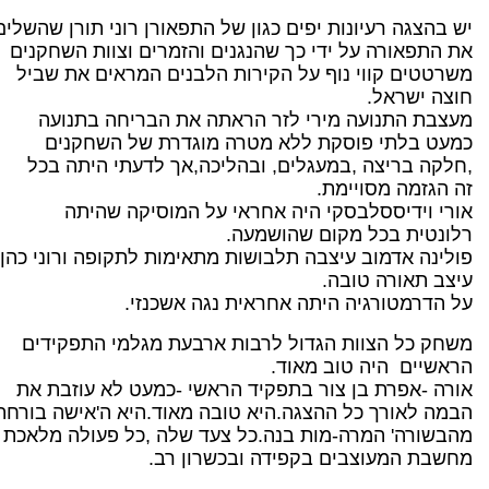
יש בהצגה רעיונות יפים כגון של התפאורן רוני תורן שהשלים
את התפאורה על ידי כך שהנגנים והזמרים וצוות השחקנים
משרטטים קווי נוף על הקירות הלבנים המראים את שביל
חוצה ישראל.
מעצבת התנועה מירי לזר הראתה את הבריחה בתנועה
כמעט בלתי פוסקת ללא מטרה מוגדרת של השחקנים
,חלקה בריצה ,במעגלים, ובהליכה,אך לדעתי היתה בכל
זה הגזמה מסויימת.
אורי וידיססלבסקי היה אחראי על המוסיקה שהיתה
רלונטית בכל מקום שהושמעה.
פולינה אדמוב עיצבה תלבושות מתאימות לתקופה ורוני כהן
עיצב תאורה טובה.
על הדרמטורגיה היתה אחראית נגה אשכנזי.
משחק כל הצוות הגדול לרבות ארבעת מגלמי התפקידים
הראשיים היה טוב מאוד.
אורה -אפרת בן צור בתפקיד הראשי -כמעט לא עוזבת את
הבמה לאורך כל ההצגה.היא טובה מאוד.היא ה'אישה בורחת
מהבשורה' המרה-מות בנה.כל צעד שלה ,כל פעולה מלאכת
מחשבת המעוצבים בקפידה ובכשרון רב.