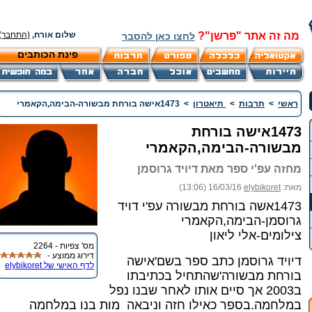
מה זה אתר "פרשן"?
שלום אורח,
(התחבר)
לחצו כאן להסבר
פינת הכותבים
ראשי
>
תרבות
>
תיאטרון
>
1473אישה בורחת מבשורה-הבימה,הקאמרי
1473אישה בורחת
מבשורה-הבימה,הקאמרי
מחזה עפ'י ספר מאת דיויד גרוסמן
מאת:
elybikoret
16/03/16 (13:06)
1473אשה בורחת מבשורה עפ'י דויד
גרוסמן-הבימה,הקאמרי
צילומים-אלי ליאון
מס' צפיות - 2264
דירוג ממוצע -
דיויד גרוסמן כתב ספר בשם'אישה
לדף האישי של elybikoret
בורחת מבשורה'שהתחיל בכתיבתו
ב2003 אך סיים אותו לאחר שבנו נפל
במלחמה.בספר כאילו חזה וניבאה מות בנו במלחמה