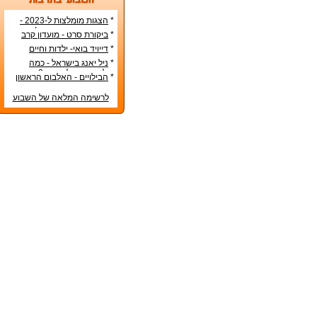
*
הצגות מומלצות ל-2023 -
הרשימה הטובה ביותר!
*
ביקורת סרט - מועדון קרב
*
דייויד בואי- ילדות וחיים
אישיים
*
ניל יאנג בישראל - כמה
עולה כרטיס להופעה?
*
הבילויים - האלבום הראשון
לרשימה המלאה של השבוע