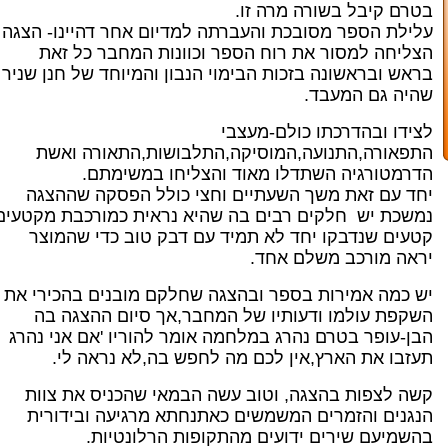
בטרם קיבל בשורה מרה זו.
עלילת הספר מסובכת והעברתה למדיום אחר דהיינו- הצגה
הצליחה למסור את רוח הספר וכוונות המחבר כל זאת
בראש ובראשונה בזכות הבימוי הנבון והמיוחד של חנן שניר
שהיה גם המעבד.
לצידו ובהדרכתו כולם-מעצבי
התפאורה,התנועה,המוסיקה,התלבושות,התאורה ואשת
הדרמטורגיה השתדלו מאוד והצליחו במשימתם.
יחד עם זאת משך השעתיים וחצי כולל הפסקה שההצגה
נמשכת יש חלקים רבים בה שהיא נראית כמורכבת מקטעים
קטעים שנדבקו יחד לא תמיד עם דבק טוב כדי שהמוצר
יראה מורכב משלם אחד.
יש כמה אמירות בספר ובהצגה שחלקם מובנים בהכירי את
השקפת עולמו ודעותיו של המחבר,אך סיום ההצגה בה
הבן-עופר בטרם נהרג במלחמה אומר להוריו 'אם אני נהרג
תעזבו את הארץ,אין לכם מה לחפש בה,לא נראה לי.
קשה לצפות בהצגה, וטוב עשה הבמאי שהכניס את צוות
הנגנים והזמרים המשמשים כאתנחתא מרגיעה ובידורית
בהשמיעם שירים ידועים מהתקופות הרלונטיות.