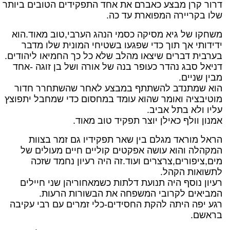
דרור קרן מבצע כאברם את אחד התפקידים הטובים ביותר
שלו בקריירה המפוארת עד כה.
משחקו של גיא מסיקה כסמי הנהג הערבי,טוב מאוד.הוא
ידידותי אך תוך כדי שפגעו בשטיחי המונית שלו מדבר
בערבית דברים שיצאו מהלב שלא כל כך החמיאו ליהודים.
דניאל סבג נהדר כעופר בנה של אורה ושל בן זוגה -אחד
מבין שניים.
הוא שמתנדב להשתתף במבצע לאחר שהשתחרר חדור
מוטיבציה ואומר שהוא עומד במחסום כדי שמחבל יתפוצץ
עליו ולא בתל אביב.
אמנון וולף כאילן יוצר תפקיד טוב מאוד.
הראל מוראד מגלם בין שאר תפקידיו גם זמר בצוות
המקהלה והוא עושה אפקטים קוליים חיים מעולים של
מים,ציפורים,צרצרים ועוד.זה היה רעיון נחמד שזכה
לתשואות הקהל.
רעיון נוסף היה תנועת דלתות כשמאחוריהן שני חיילים
המביאים לקרובי המשפחה את הבשורות הרעות.
רגע יפה היתה להקת החסידים-כלי זמרים עם רבי עקיבה
בראשם.