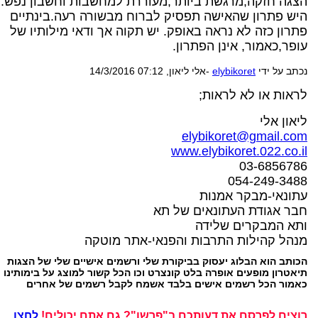
הצגה חזקה,מרגשת ביותר,מעוררת למחשבות וחשבון נפש.
היש פתרון שהאישה תפסיק לברוח מבשורה רעה.בינתיים
פתרון כזה לא נראה באופק. יש תקוה אך ודאי מילותיו של
עופר,כאמור, אינן הפתרון.
נכתב על ידי
elybikoret
-אלי ליאון, 14/3/2016 07:12
לראות או לא לראות;
ליאון אלי
elybikoret@gmail.com
www.elybikoret.022.co.il
03-6856786
054-249-3488
עתונאי-מבקר אמנות
חבר אגודת העתונאים של תא
ותא המבקרים שלידה
מנהל קהילות התרבות והפנאי-אתר מוטקה
הכותב הוא הבלוג יעסוק בביקורת שלי ורשמים אישיים שלי של הצגות
תיאטרון מופעים אופרה בלט קונצרט וכו הכל קשור למוצג על בימותינו
כאמור הכל רשמים אישים בלבד אשמח לקבל רשמים של אחרים
רוצים לפרסם את דעותכם ב"פרשן"? גם אתם יכולים!
לחצו