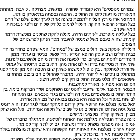
"צמחים מטפסים" היא קומדיה שחורה , מרגשת, מצחיקה , כואבת ומותחת
המעוררת מודעות לזכויות החולים. ההצגה נצפתה בתיאטרון צוותא.
המחזאי ארז מירנץ הצליח לתמצת בשעה אחת לערך עולם שלם של חיים
בצל המדע הרפואי החוקר, העלול לרמוס כל זיק של חיים ולפגוע בזכויות
המאושפזים.
בצל עלילה מופרכת, לעיתים הזויה, מעלה להקת שחקנים מוכשרת דרמה
קומית, שהיא בעצם משל שמנסה להעביר מסר הנתון לפרשנותם של
הצופים.
העלילה עוסקת בשני חולים במצב של "צמחים", המאושפזים בחדר מיוחד
בבית חולים ושם עוסק הרופא המדען, דר' שאול, בניסויים עתירי ממון,
העתידים להסתיים בקרוב, כדי לפענח את חידת מוחם ולהשיבם לערנות.
שתי אחיות מסייעות בידו ואולם אחת מהן, היא בעצם ארוסתו של עמוס
שחודרת למחלקה . בין טיפול למשנהו כשאין שום הטבה והמימון עומד לפוג,
מתחוללים ניסים ואולי זוהי הזיה, ומתברר שהחולים הם בעצם מתחזים
ששואפים להימלט מבית החולים וזקוקים לסיוע חיצוני.
הסיום הוא מפתיע ומעורר למחשבות.
הבמאי והמעבד אלעד שרעבי להטט עם השחקנים ושזר הברקות בימוי. בין
היתר החולים מאושפזים בעמידה ולבושים בגדי טכנאים. גם האחיות
לבושות באפור וכל ההצגה היא בעצם בבואה של מציאות אחרת.
יואל ברמן מגלם את הרופא שרק קידום המחקר עומד לנגד עיניו והוא רומס
ברגל גסה את זכויות החולים או כל שביב של תקווה אמיתית. יואל הוא שחקן
מצוין ומשחקו קולח, מקצועי ומרשים.
נועה צפריר הנפלאה מגלמת את האחות לוסיאנה, המתגלה כחברתו של
עמוס. נועה מפגינה משחק נהדר ומשובח וגם יכולת ריקוד קסומה.
יפעת אהרוני מגלמת את האחות רות הקשוחה והיא שחקנית מוצלחת בעלת
יכולות טובות מאוד וברוכת כישרון.
איתי בלייברג מגלם את עמוס והוא מפגין משחק דרמטי קולח, משובח