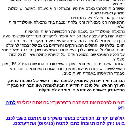
ומקצועי.
אושר בית הלחמי מגלם את פיני ומשחקו הוא מעולה. לאושר יש יכולות
משחק ראויות לשבח.
ארז כהן אחראי למוזיקה המצוינת.
התפאורה המינימאלית והמוצלחת עוצבה בידי נתנאלה אווסלנדר ודותן
אלעד.
נתנאלה אווסלנדר גם עיצבה את התלבושות היפות והראויות.
דפנה הורנצ'יק עיצבה את הכוריאוגרפיה לריקודים הנהדרים שביצעה נועה.
רונן בכר אחראי לתאורה המרשימה שהיא בעלת תפקיד מרכזי במחזה .
האם יצליחו שני החולים המשותקים והשרויים במצב של "צמח" להימלט
מבית החולים? התשובה לכך היא חסרת משמעות שכן מדובר במשל קיומי
על הכלא הפנימי שבו נמצא האדם ועל זכויותיו כחולה שאין לו כל זכות
מצמוץ.
הכותב הוא חיים נוי, עיתונאי, עורך ראשי סוכנות החדשות הבינ"ל
, עורך
IPA
ראשי לשעבר סוכנות הידיעות עתים, חבר אגודת העיתונאים, חבר תא
מבקרי התיאטרון באגודת העיתונאים.
הכותב הוא חיים נוי, עיתונאי, לשעבר עורך ראשי של סוכנות עתים,
העורך הראשי של סוכנות הידיעות הבינלאומית IPA,חבר תא מבקרי
התיאטרון באגודת העיתונאים, מומחה למיוזיקלס
רוצים לפרסם את דעותכם ב"פרשן"? גם אתם יכולים!
לחצו
כאן
גולשים יקרים, הכותבים באתר משקיעים מזמנם בשבילכם,
בואו ניתן להם תגובה!
כתבו למטה (בנימוס) את דעתכם.