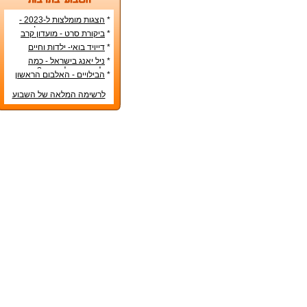
*
הצגות מומלצות ל-2023 -
הרשימה הטובה ביותר!
*
ביקורת סרט - מועדון קרב
*
דייויד בואי- ילדות וחיים
אישיים
*
ניל יאנג בישראל - כמה
עולה כרטיס להופעה?
*
הבילויים - האלבום הראשון
לרשימה המלאה של השבוע