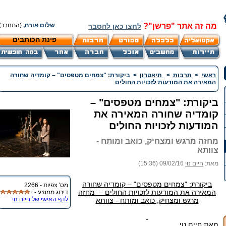
מה זה אתר "פרשן"?
שלום אורח,
(התחבר)
לחצו כאן להסבר
פינת הכותבים
ראשי
>
תרבות
>
תיאטרון
>
ביקורת: "צמחים מטפסים" – קומדיה שחורה
המאירה את המודעות לזכויות החולים
ביקורת: "צמחים מטפסים" –
קומדיה שחורה המאירה את
המודעות לזכויות החולים
מחזה מרגש ומצחיק, כואב ומותח -
צוותא
מאת:
חיים נוי
09/02/16 (15:36)
ביקורת: "צמחים מטפסים" – קומדיה שחורה
מס' צפיות - 2266
המאירה את המודעות לזכויות החולים – מחזה
דירוג ממוצע -
לדף האישי של חיים נוי
מרגש ומצחיק, כואב ומותח - צוותא
מאת חיים נוי