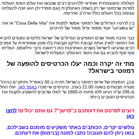
הצלולה והעוצמתית ואחראי ללהיטים רבים שכבשו את עולם הפופ העולמי.
למרות שרמזוטי שר רק בשפה האיטלקית (וגם ספרדית) הוא זוכה להצלחה
עצומה בכל העולם כולל ארה"ב ואירופה.
בין להיטיו הגדולים של רמזוטי אפשר למנות את "Cosa Della Vita" או את
"un'altra te" ועוד מספר גדול מאוד של להיטים.
כבר הרבה מאוד שנים המפיקים הגדולים של ישראל נלחמים ומנסים להביא
את רמזוטי לארץ ועתה קבוצת הליקון וקבוצת בלו סטון שאחראית על אמנים
רבים שהגיעו לישראל בשנים האחרונות כמו ריהאנה ורובי ווילאמס, הצליחו
סוף סוף להביא גם את הזמר האיטלקי המצליח לישראל.
מתי זה יקרה וכמה יעלו הכרטיסים להופעה של
רמזוטי בישראל?
ובכן, הופעתו של ארוס רמזוטי בישראל תהיה ב-30 באפריל ותתקיים בהיכל
מנורה מבטחים בשעה 21:00 בערב. כרטיסים שיימכרו
באתר לאן
, יעלו החל
מ-295 ש"ח ויגיעו ללא פחות מ-1800 ש" לאלו שרוצים להשקיע ולקנות את
הכרטיסים הטובים ביותר.
רוצים לפרסם את דעותכם ב"פרשן"? גם אתם יכולים!
לחצו
כאן
גולשים יקרים, הכותבים באתר משקיעים מזמנם בשבילכם,
בואו ניתן להם תגובה!
כתבו למטה (בנימוס) את דעתכם.