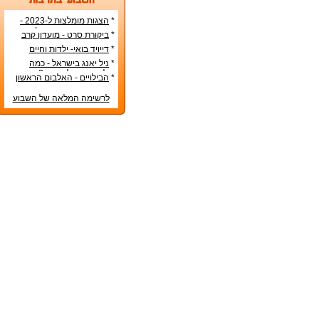
*
הצגות מומלצות ל-2023 -
הרשימה הטובה ביותר!
*
ביקורת סרט - מועדון קרב
*
דייויד בואי- ילדות וחיים
אישיים
*
ניל יאנג בישראל - כמה
עולה כרטיס להופעה?
*
הבילויים - האלבום הראשון
לרשימה המלאה של השבוע