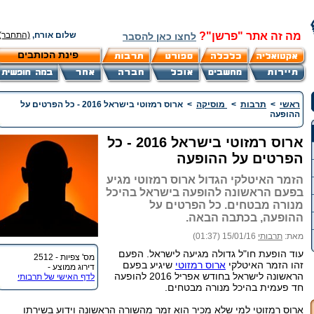
מה זה אתר "פרשן"?
שלום אורח,
(התחבר)
לחצו כאן להסבר
פינת הכותבים
ראשי
>
תרבות
>
מוסיקה
>
ארוס רמזוטי בישראל 2016 - כל הפרטים על
ההופעה
ארוס רמזוטי בישראל 2016 - כל
הפרטים על ההופעה
הזמר האיטלקי הגדול ארוס רמזוטי מגיע
בפעם הראשונה להופעה בישראל בהיכל
מנורה מבטחים. כל הפרטים על
ההופעה, בכתבה הבאה.
מאת:
תרבותי
15/01/16 (01:37)
עוד הופעת חו"ל גדולה מגיעה לישראל. הפעם
מס' צפיות - 2512
זהו הזמר האיטלקי
ארוס רמזוטי
שיגיע בפעם
דירוג ממוצע -
הראשונה לישראל בחודש אפריל 2016 להופעה
לדף האישי של תרבותי
חד פעמית בהיכל מנורה מבטחים.
ארוס רמזוטי למי שלא מכיר הוא זמר מהשורה הראשונה וידוע בשירתו