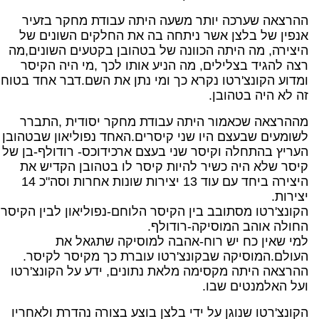
ההרצאה שערכה יותר משעה היתה עבודת מחקר בזעיר
אנפין של בלצן אשר ניתחה בה את החלקים השונים של
היצירה, מה היתה הכוונה של בטהובן בקטעים השונים,מה
רצה להגיד בצלילים, מה הניע אותו לכך ,מי היה הקיסר
ומדוע הקונצ'רטו נקרא כך ומי נתן את השם.דבר אחד בטוח
זה לא היה בטהובן.
מההרצאה שכאמור היתה עבודת מחקר יסודית ,התברר
לשומעים שבעצם היו שני קיסרים.האחד נפוליאון שבטהובן
העריץ בהתחלה וקיסר שני בעצם ארכידוכס- רודולף-בן של
קיסר שלא היה כשיר להיות קיסר לו בטהובן הקדיש את
היצירה ביחד עם עוד 13 יצירות שונות אחרות וסה"כ 14
יצירות.
הקונצ'רטו מסתובב בין הקיסר הלוחם-נפוליאון לבין הקיסר
החולה אוהב המוסיקה-רודולף.
למי שאין כח יש רוח-אהבה למוסיקה שתגאל את
העולם.המוסיקה שבקונצ'רטו עוברת כך מקיסר לקיסר.
ההרצאה היתה מקסימה מלאת נתונים, ידע על הקונצ'רטו
ועל האלמנטים שבו.
הקונצ'רטו שנוגן על ידי בלצן בוצע בצורה נהדרת ולאחריו