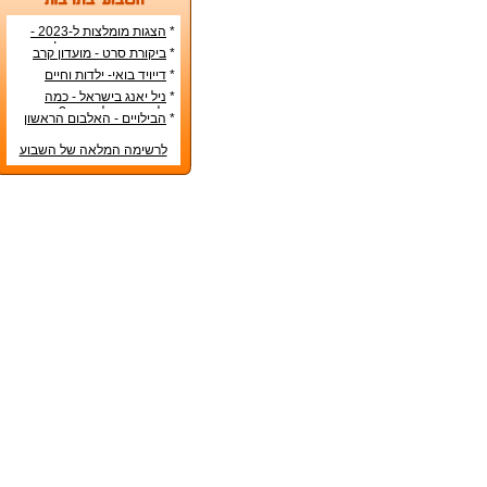
*
הצגות מומלצות ל-2023 -
הרשימה הטובה ביותר!
*
ביקורת סרט - מועדון קרב
*
דייויד בואי- ילדות וחיים
אישיים
*
ניל יאנג בישראל - כמה
עולה כרטיס להופעה?
*
הבילויים - האלבום הראשון
לרשימה המלאה של השבוע