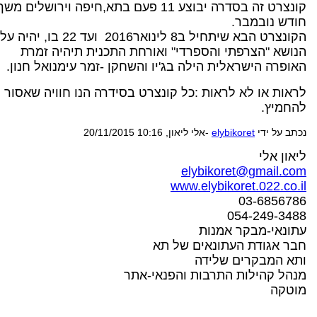
קונצרט זה בסדרה יבוצע 11 פעם בתא,חיפה וירושלים משך
חודש נובמבר.
הקונצרט הבא שיתחיל ב8 לינואר2016 ועד 22 בו,
יהיה על
הנושא "הצרפתי והספרדי" ואורחת התכנית תיהיה זמרת
האופרה הישראלית הילה בג'יו והשחקן -זמר עימנואל חנון.
לראות או לא לראות :כל קונצרט בסידרה הנו חוויה שאסור
להחמיץ.
נכתב על ידי
elybikoret
-אלי ליאון, 20/11/2015 10:16
ליאון אלי
elybikoret@gmail.com
www.elybikoret.022.co.il
03-6856786
054-249-3488
עתונאי-מבקר אמנות
חבר אגודת העתונאים של תא
ותא המבקרים שלידה
מנהל קהילות התרבות והפנאי-אתר
מוטקה