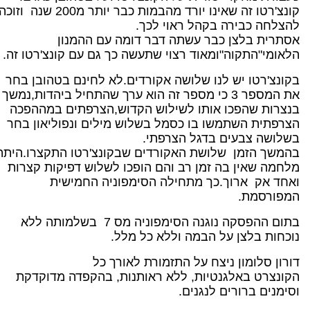
קונצ'רטו זה שאינו יורד מהבמות כבר יותר מ200 שנה וזוכ
להצלחה כבירה בקהל ראוי לכך.
אסתרית בלצן כבר עשתה דבר דומה עם ההמנון
הלאומי"התקוה"ומאוד רצוי שתעשה כך גם עם קונצ'רטו זה.
בקונצ'רטו יש לנו שלושה אקורדים.לא לחינם בטהובן בחר
את המספר 3 כי מספר זה הוא ערך שהתחיל ביהדות,נמשך
בנצרות שהפכו אותו לשילוש הקדוש,הצרפתים במההפכה
הצרפתית השתמשו בו כסמל בשלוש מילים ונפוליאון בחר
בשלושה צבעים בדגל הצרפתי.
בהמשך הזמן שלושת האקורדים שבקונצ'רטו התקצרו.היתה
מלחמה שאין בה זמן רב והם הופכו לשלוש דפיקות קצרות
ואחד אק ארוך.כך מתחילה הסימפוניה החמישית
המפורסמת.
בתום ההפסקה נוגנה הסימפוניה מס 7 בשלמותה ללא
נוכחות בלצן על הבמה וללא כל מלל.
דורון סלומון ניצח על התזמורת לאורך כל
הקונצרט באלגנטיות, ללא ראותנות, בהקפדה מדוקדקת
וסימנים ברורים לנגנים.