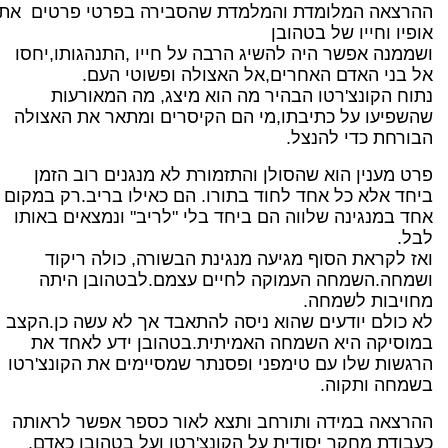
ההרצאה המלומדת והמלמדת שהסבירה בפרטי פרטים את
אופיו וחייו של בטהובן
ושממנה אפשר היה להשיג הרבה על חייו ,התנהגותו,יחסו
אל בני האדם האחרים,אל האצולה ופשוטי העם.
נתוח הקונצ'רטו הבהיר מה הוא מיצג, מה המאורעות
שהשפיעו על כתיבתו,מי הם הקיסרים ומתאר את האצולה
הבורחת כדי להנצל.
פרט מענין הוא שהסולן והתזמורת לא מנגנים רוב הזמן
ביחד אלא כל אחד לחוד בתורו. הם כאילו בריב.רק במקום
אחד במנגינה שלווה הם ביחד בלי "לריב" ונמצאים באותו
לבל.
ואז לקראת הסוף מגיעה מנגינת הבשורה, כולה ריקוד
ושמחה.השמחה העמוקה לחיים עצמם.לבטהובן היתה
מחויבות לשמחה.
לא כולם יודעים שהוא ניסה להתאבד אך לא עשה כן.הקצב
במוסיקה היא השמחה האמיתית.בטהובן ידע לאחד את
הרגשות שלו עם טימפני ופסנתר שמסיימים את הקונצ'רטו
בשמחה ותקוה.
ההרצאה במידה ותורחב ותצא לאור כספר אפשר לראותה
כעבודת מחקר יסודית על הקונצ'רטו ועל בטהובן כאדם.