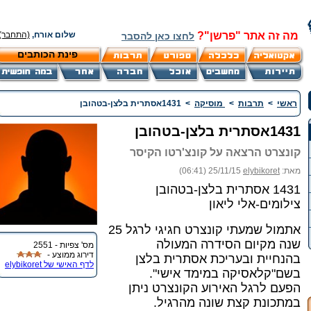
מה זה אתר "פרשן"?
שלום אורח,
(התחבר)
לחצו כאן להסבר
פינת הכותבים
ראשי
>
תרבות
>
מוסיקה
>
1431אסתרית בלצן-בטהובן
1431אסתרית בלצן-בטהובן
קונצרט הרצאה על קונצ'רטו הקיסר
מאת:
elybikoret
25/11/15 (06:41)
1431 אסתרית בלצן-בטהובן
צילומים-אלי ליאון
אתמול שמעתי קונצרט חגיגי לרגל 25
שנה מקיום הסידרה המעולה
מס' צפיות - 2551
דירוג ממוצע -
בהנחיית ובעריכת אסתרית בלצן
לדף האישי של elybikoret
בשם"קלאסיקה במימד אישי".
הפעם לרגל האירוע הקונצרט ניתן
במתכונת קצת שונה מהרגיל.