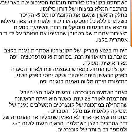
השתתפה בקונצרט כאורחת תזמורת הסינפונייטה באר שבע
בהרכבה המלא בניצוחו של דורון סלומון.
בחלק הראשון שמענו את הקונצ'רטו מס 5- הקיסר
בשלמותו ללא כל הפסקה או דיבור ולאחריו הרצאה מאלפת
וממצא עם הדגמות מוסיקליות רבות והשמעת קטעים
מיצירות אחרות של בטהובן שהדגימו את הנאמר על ידי ד"ר
אסתרית בלצן.
היה זה ביצוע מבריק של הקונצ'רטו.אסתרית ניגנה בקצב
מוגבר,בוירטואוזיות רבה, בכוחנות ואינטרפרטציה יפה
מאוד אישית ומעולה.
הקונצ'רטו התחיל כמארש בעוצמה וכח ולאחר הסערה
בפרק הראשון היתה איטיות ושקט יחסי בפרק השני.
התזמורת היתה מלווה נאמנה בנגינה יפה.
לאחר השמעת הקונצ'רטו ,נרגשת לאור חצי היובל
וההתמדה לאורך 25 שנה, כאשר היא היתה הראשונה
שהתחילה במתכונת של קונצרטים המשלבים נגינה של
מוסיקה קלאסית עם מלל והסברים .
מתכונת שאז אף אחד לא האמין שתצליח אך ההתמדה של
ד"ר אסתרית בלצן השתלמה והראיה הגענו לשנה ה25
ולמספר רב ביותר של קונצרטים.