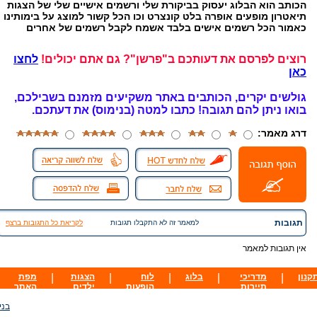
הכותב הוא הבלוג יעסוק בביקורת שלי ורשמים אישיים שלי של הצגות
תיאטרון מופעים אופרה בלט קונצרט וכו הכל קשור למוצג על בימותינו
כאמור הכל רשמים אישים בלבד אשמח לקבל רשמים של אחרים
רוצים לפרסם את דעותכם ב"פרשן"? גם אתם יכולים!
לחצו
כאן
גולשים יקרים, הכותבים באתר משקיעים מזמנם בשבילכם,
בואו ניתן להם תגובה!
כתבו למטה (בנימוס) את דעתכם.
דרג מאמר:
תגובות
למאמר זה לא התקבלו תגובות
לקריאת כל התגובות ברצף
אין תגובות למאמר
קנון
|
מדריכי
|
בלוג
|
לוח
|
הצגות
|
מפת
תיירות
הופעות
ילדים
האתר
בני