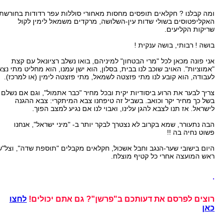
ומה קבלנו ? חקלאים תופסים מחסות מאחורי סוללות עפר רדודות בחורשת
האקליפטוסים בשולי שדות עין-השלושה, מרקדים משמאל לימין לקול
שריקות הקליעים.
בושה ! רבותי, בושה ענקית !
אני פונה מכאן לכל "מרי הבטחון" למיניהם, בואו נשלב רציונאל עם קצת
"אמוציות". האויב שוכב לנו בבית, בסלון, הוא ישן עמנו, הוא מחליט מתי נצא
לעבודה, הוא קובע לנו מתי פזצטה לשמאל, מתי פזצטה לימין (או למרכז).
צריך לבער את הרוע ביסודיות יקית ובכל מחיר "כבר אתמול", וגם אם נשלם
בשל כך מחיר יקר וכואב. בשביל זה טיפחנו צבא המיתקרי: צבא ההגנה
לישראל. אז תנו לצבא להגן עלינו, ואבוי לנו אם נגיע למצב הפוך.
הבה נתעורר, שמא בקרוב לא נצטרך לבקר יותר ב- "מיני ישראל", אנחנו
פשוט נחיה בה !!
היום בישובי שער-הנגב וחבל אשכול, חקלאים מקבלים "תוספת שדה", וצל"ש
ראש המועצה אחרי כל קטיף מוצלח.
.
רוצים לפרסם את דעותכם ב"פרשן"? גם אתם יכולים!
לחצו
כאן