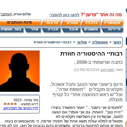
מה זה אתר "פרשן"?
שלום אורח,
(התחבר)
לחצו כאן להסבר
פינת הכותבים
ראשי
>
אקטואליה
>
פוליטי
>
רבותיי ההיסטוריה חוזרת
רבותיי ההיסטוריה חוזרת
כתבה שרשמתי ב-2008 ,
מאת:
חופרניקוב
31/12/14 (11:50)
היום בישובי שער-הנגב וחבל אשכול,
חקלאים מקבלים "תוספת שדה",
וצל"ש ראש המועצה אחרי כל קטיף
מוצלח.
מס' צפיות - 5623
דירוג ממוצע -
"לפעמים אני נישבר..." יאמר המשורר בשירו
לדף האישי של חופרניקוב
"יהיה טוב". האמת, גם אני אומר! אם הגענו
למצב, שבשדות עין-השלושה חקלאים לא
מסוגלים למלא עגלת משא אחת של תפוחי אדמה, כי מהעבסאנים בעזה
הופכים אותם למיטווח ברווזים, ומשחקים בהם כבובות על חוט, וזה לא מזיז