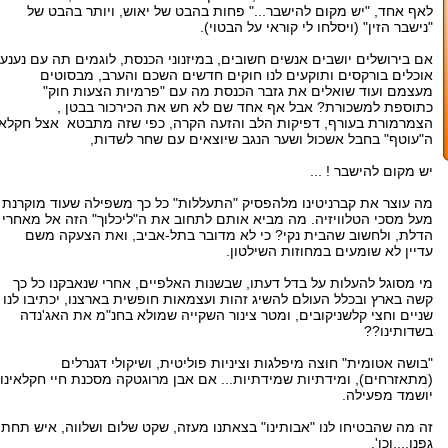
לאף אחד, "יש מקום להישבר..." פחות בהבט של יאוש, ויותר בהבט של
"נישבר הזין" (ויסלחו לי קוראי על הבטוי).
אם בירושלים יושבים אנשים חשובים, במיזנוני הכנסת, לוגמים תה עם נענע,
אוכלים בורקסים ותוקעים לנו חוקים חדשים השכם והערב, מבסוטים
מעצמם ועוד שואלים את גזבר הכנסת מה עם "פרמיות הצעות חוק"
כתוספת למשכורת? אבל אף אחד שם לא חש את הכירכור בבטן ,
הצמרמורת בעורף, דפיקות הלב והזעה הקרה, כפי שזה מתבטא אצל חקלאי
ה"עוטף" בחבל אשכול ושער הנגב שיוצאים עם שחר לשדות,
יש מקום להישבר ! ...
מה עוצר את קברניטינו מלהפסיק "התעללות" כל כך משפילה שעוד מוקרנת
מעל מסכי הטלוויזיה. מה מביא אותם לתחוב את ה"ליכלוך" הזה אל מאחרי
הדלת, ולחשוב שהבית נקי? כי לא מדובר בתל-אביב, ואת הצעקה משם
עדיין לא שומעים במחוזות השילטון.
מי מסוגל להעלות על בדל דעתו, שבשנות האלפיים, אחרי שנאבקנו כל כך
קשה בארץ ובכלל העולם להשיג זהות ועצמאות חופשית בארצנו, יכתיבו לנו
שניים וחצי קלשניקובים, ומטר צינור השקייה שמולא בחנ"מ את האג'נדה
בשדותינו??
"בושה אטומית" חוצה מיפלגות וציניות פוליטית, ושיקולי דגנרלים
(מתאזרחים), ומידתיות שמידתיות... אם אבן מרוגטקה מסכנת חיי חקלאינו
יושמד מפעילה.
זה מה שהבטיחו לנו "אבותינו" בצאתנו מעזה, שקט שלום ושלווה, איש תחת
גפנו....וכו'.