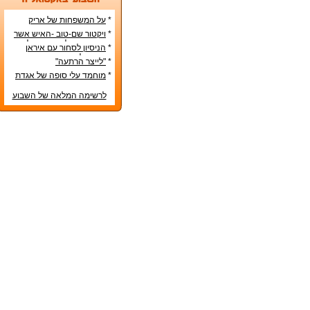
*
על המשפחות של אריק
איינשטיין ואורי זוהר
*
ויקטור שם-טוב -האיש אשר
עיצב את מפלגת השמאל
*
הניסיון לסחור עם איראן
מפ"ם
בדרכים לא-כשרות
*
"לייצר הרתעה"
*
מוחמד עלי סופה של אגדת
איגרוף
לרשימה המלאה של השבוע