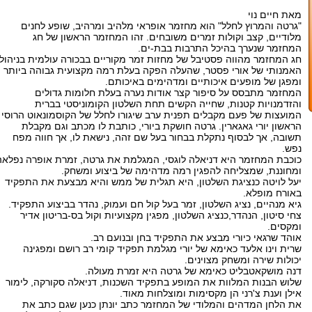
מאת חיים נוי
"גרטה והמרוץ לחלל" הוא מחזמר אופראי מלהיב ומרהיב, שופע לחנים
מלודיים, קצב וקולות זמרים משובחים. זהו המחזמר הראשון של חג
המחזמר שנערך בהיכל התרבות בבת-ים.
חג המחזמר מהווה פסטיבל של מחזות זמר מקוריים בבכורה עולמית בניהולו
האמנותי של אורי פסטר, שהעלה הפקה בעלת רמה מקצועית גבוהה ביותר
ומפגן של מופעים איכותיים ומדהימים באיכותם.
המחזמר מתבסס על סיפור קצר אודות נערה בעלת חלומות גדולים
והזדמנויות קטנות, שחייה הקשים תחת השלטון הקומוניסטי בברית
המועצות של פעם מקבלים תפנית ערב שיגורו לחלל של הקוסמונאוט הרוסי
הראשון יורי גאגארין. גרטה חושקת ביורי, כותבת לו מכתב וגם מקבלת
תשובה, אך לבסוף נתקלת בבחור בעל שם זהה, נישאת לו, אך חווה מפח
נפש.
כוכבת המחזמר היא דניאלה לוגסי, המגלמת את גרטה, זמרת אופרה נפלאה
ומחוננת, שמצליחה להפגין רמה מדהימה של ביצוע ומשחק.
יעל לויטה כנציגת השלטון, היא תגלית של ממש והיא מבצעת את התפקיד
באורח מופלא.
גיא מנהיים, נציג השלטון, זמר בעל קול חם ועמוק, נהדר בביצוע התפקיד.
צחי סיטון, הנהדר,כנציג השלטון, מפגין מקצועיות וקול בס-בריטון אדיר
ומקסים.
אוהד שרגאי כיורי מבצע את התפקיד בחן ובנועם רב.
שרית וינו אלעד כאימא של יורי מגלמת תפקיד קומי רב רושם ומפגינה
יכולות שירה ומשחק מצוינים.
דנה מושקאטבליט כאימא של גרטה היא זמרת מעולה.
שלוש הבנות המלוות את המופע בתפקיד השכנות, דניאלה סקורקה, לימור
אילן וענת צ'רני הן מקסימות ומוצלחות מאוד.
את הלחן המדהים והמלודי של המחזמר כתב יונתן כנען שגם כתב את