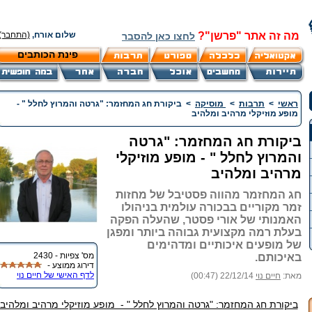
מה זה אתר "פרשן"?
שלום אורח,
(התחבר)
לחצו כאן להסבר
פינת הכותבים
ראשי
>
תרבות
>
מוסיקה
>
ביקורת חג המחזמר: "גרטה והמרוץ לחלל " -
מופע מוזיקלי מרהיב ומלהיב
ביקורת חג המחזמר: "גרטה
והמרוץ לחלל " - מופע מוזיקלי
מרהיב ומלהיב
חג המחזמר מהווה פסטיבל של מחזות
זמר מקוריים בבכורה עולמית בניהולו
האמנותי של אורי פסטר, שהעלה הפקה
בעלת רמה מקצועית גבוהה ביותר ומפגן
של מופעים איכותיים ומדהימים
מס' צפיות - 2430
באיכותם.
דירוג ממוצע -
לדף האישי של חיים נוי
מאת:
חיים נוי
22/12/14 (00:47)
ביקורת חג המחזמר: "גרטה והמרוץ לחלל " - מופע מוזיקלי מרהיב ומלהיב