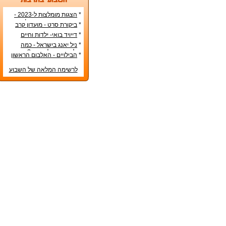
*
הצגות מומלצות ל-2023 -
הרשימה הטובה ביותר!
*
ביקורת סרט - מועדון קרב
*
דייויד בואי- ילדות וחיים
אישיים
*
ניל יאנג בישראל - כמה
עולה כרטיס להופעה?
*
הבילויים - האלבום הראשון
לרשימה המלאה של השבוע