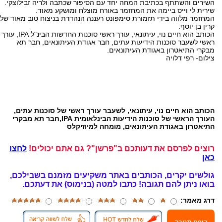
השירים והשתתף בכתיבת המחה יחד עם הסיפור שכתבה ולריה זבילוצקי.
שירית לי וייס ביימה את המחזמר באורח מוצלח ומושקע מאוד.
המחזמר מלווה בידי תזמורת סימפונט רעננה הנהדרת בניצוח טוב מאוד של
קרין בן יוסף.
הכותב הוא חיים נוי, עיתונאי, עורך ראשי סוכנות החדשות הבינ"ל IPA, עורך
ראשי לשעבר סוכנות הידיעות עתים, חבר אגודת העיתונאים, חבר תא
מבקרי התיאטרון באגודת העיתונאים.
צילום- רפי דלויה
הכותב הוא חיים נוי, עיתונאי, לשעבר עורך ראשי של סוכנות עתים,
העורך הראשי של סוכנות הידיעות הבינלאומית IPA,חבר תא מבקרי
התיאטרון באגודת העיתונאים, מומחה למיוזיקלס
רוצים לפרסם את דעותכם ב"פרשן"? גם אתם יכולים!
לחצו
כאן
גולשים יקרים, הכותבים באתר משקיעים מזמנם בשבילכם,
בואו ניתן להם תגובה!
כתבו למטה (בנימוס) את דעתכם.
דרג מאמר: