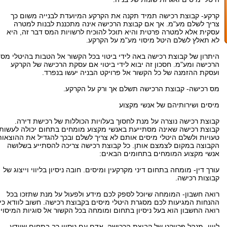
קרקע- קבוצת רכישה תמיד תקנה את הקרקע המיועדת לבנייה משום כך
צריך לשלם מע"מ. אך אם קבוצת הרכישה אינה מתכננת לבנות למטרה
עסקית אלא למטרה פרטית והיא תוכל להוכיח לרשויות המס דבר זה, היא
לא תאלץ לשלם היטל מיסוי מע"מ על הקרקע.
היתרון של קבוצת רכישה באה לידי ביטוי בכל הקשור אל הטבות בהיטלי מס
הרכישה ומע"מ. חסכון זה יבוא לידי ביטוי אם עסקת הרכישה של הקרקע
ועסקת ההזמנה של כל הקשור אל פרויקט הבניה יעשו בנפרד.
מס רכישה- קבוצת הרכישה תשלם אך ורק על הקרקע.
מיסים ושירותיהם של אנשי מקצוע
קבוצת רכישה נוצרה על מנת לחסוך בעלויות הכוללות של רכישת דירה.
קבוצת רכישה שאינה מסתייעת באנשי מקצוע מומחים בתחום יכולה לעשות
טעויות ולשלם היטלי מיסים אותם לא צריך לשלם ובכך להגדיל את ההוצאות
הקבוצה במקום לצמצם אותן. כל קבוצת רכישה צריכה להסתייע בשלושה
אנשי מקצוע המומחים בתחומים הבאים:
עורך דין- מומחה בתחום דיני מקרקעין ומיסים. חובה ניסיון בליווי וייצוג של
קבוצות רכישה.
רואה חשבון- המומחה שיוכל לספק לכם מידע ולפעול על מנת שתזכו בכל
ההנחות המגיעות לכם מסגרת היטלי מיסים בקבוצת רכישה. חשוב לוודא כי
רואה החשבון הוא בעל ניסיון בתחום ומומחה בכל הקשור אל סוגיות המיסוי.
ליווי- מנהל פרויקט של קבוצת הרכישה. אדם עם ניסיון רב בתחום שיודע