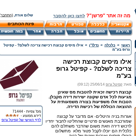
מה זה אתר "פרשן"?
שלום אורח,
(התחבר)
לחצו כאן להסבר
פינת הכותבים
ראשי
>
כלכלה
>
נדל\"ן
>
אילו מיסים קבוצת רכישה צריכה לשלם? - קפיטל
גרופ בע"מ
אילו מיסים קבוצת רכישה
צריכה לשלם? - קפיטל גרופ
בע"מ
מאת:
קפיטל גרופ
25/06/14 (09:12)
קבוצת רכישה זכאית להטבות מס שאינן
מגיעות לכל אדם שקונה ישירות דירה מקבלן.
הטבות אלו משפיעות בצורה משמעותית על
ההוצאה הכוללת של רכישת הדירה.
מס' צפיות - 71444
דירוג ממוצע -
אגרות בניה והיטלים- אם מדובר על קבוצה
לדף האישי של קפיטל גרופ
שמורכבת מאנשים פרטיים שהחליטו לחבור יחדיו
לרכוש דירה וזאת משום שהדבר משתלם להם
כלכלית הם יוכלו לקבל פטור מלא מתשלום
היטלי מיסים ואגרות שונות של בניה.