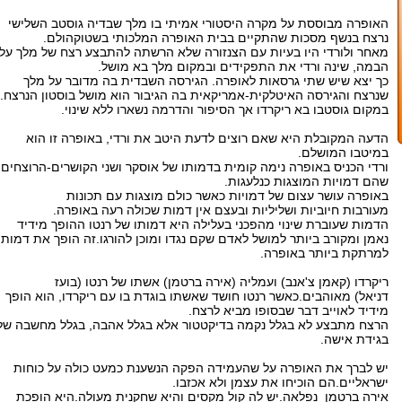
האופרה מבוססת על מקרה היסטורי אמיתי בו מלך שבדיה גוסטב השלישי
נרצח בנשף מסכות שהתקיים בבית האופרה המלכותי בשטוקהולם.
מאחר ולורדי היו בעיות עם הצנזורה שלא הרשתה להתבצע רצח של מלך על
הבמה, שינה ורדי את התפקידים ובמקום מלך בא מושל.
כך יצא שיש שתי גרסאות לאופרה. הגירסה השבדית בה מדובר על מלך
שנרצח והגירסה האיטלקית-אמריקאית בה הגיבור הוא מושל בוסטון הנרצח.
במקום גוסטבו בא ריקרדו אך הסיפור והדרמה נשארו ללא שינוי.
הדעה המקובלת היא שאם רוצים לדעת היטב את ורדי, באופרה זו הוא
במיטבו המושלם.
ורדי הכניס באופרה נימה קומית בדמותו של אוסקר ושני הקושרים-הרוצחים
שהם דמויות המוצגות כנלעגות.
באופרה עושר עצום של דמויות כאשר כולם מוצגות עם תכונות
מעורבות חיוביות ושליליות ובעצם אין דמות שכולה רעה באופרה.
הדמות שעוברת שינוי מהפכני בעלילה היא דמותו של רנטו ההופך מידיד
נאמן ומקורב ביותר למושל לאדם שקם נגדו ומוכן להורגו.זה הופך את דמותו
למרתקת ביותר באופרה.
ריקרדו (קאמן צ'אנב) ועמליה (אירה ברטמן) אשתו של רנטו (בועז
דניאל) מאוהבים.כאשר רנטו חושד שאשתו בוגדת בו עם ריקרדו, הוא הופך
מידיד לאוייב דבר שבסופו מביא לרצח.
הרצח מתבצע לא בגלל נקמה בדיקטטור אלא בגלל אהבה, בגלל מחשבה של
בגידת אישה.
יש לברך את האופרה על שהעמידה הפקה הנשענת כמעט כולה על כוחות
ישראליים.הם הוכיחו את עצמן ולא אכזבו.
אירה ברטמן נפלאה.יש לה קול מקסים והיא שחקנית מעולה.היא הופכת