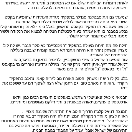
לאחת הזמרות הבולטות שלנו אם לא הבולטת ביותר.היא ריגשה בשירתה
ומשחקה.היתה דרמטית ,אוהבת וגם נאמנה לבעלה בדרכה.
שמעתי גם את סבטלנה סנדלר בתפקיד מגדת העתידות שהופיעה בקסט
השני .היא היתה נהדרת ובניגוד לדליה שכטר בעלת הקול הטוב גם
כן שהופעה באותו תפקיד בקאסט הראשון, בגלל בימוי לא נכון וראוותני קולה
נבלע במבנה בו היא עמדה בעוד סבטלנה הצליחה למצוא את הנקודה ולשיר
ממנה מבלי שמיקומה יפריע לקולה.
הילה פחימה היתה מעולה בתפקיד "המכנסיים" כאוסקר הגבר .יש לה קול
מצויין ומשחק נהדר.היא היתה אתנחתא רעננה קומית שובבה בעלילה
הדרמטית של האופרה.
עוד הופיעו הישראלים שירי הרשקוביץ, ולדימיר בראון,נח בריגר,בועז
דניאל,עודד רייך,איתן דרורי,מרק שיימר, מירלה גרדינרו ואחרים מי בקאסט
"א" ומי בקאסט "ב" וכולם היו טובים מאוד.
בלט בקולו היפה ומשחקו הטוב האורח מבולגריה קאמן צ'אנב בתפקיד
ריקרדו .הוא היה מאהב טוב וגם רחמן שלא רצה לשפוך דם עד ששפכו את
דמו.
הבמאי מיכאל זנאנייצקי השתמש באפקטים חיצויים רבים כגון וידאו
ארט,פסלים ענקיים,תאורה צבעונית ביותר חלקם מגושמים ומיותרים.
המנצח דניאל קלגרו הדריך היטב את התזמורת שניגנה מצויין .
ראויה לציון מיוחד המקהלה המצויינת לה היה תפקיד רב באופרה זו
שהודרכה ע"י מנצחה איתן שמייסר שגם ינצח על חמש ההופעות האחרונות
של האופרה.שירתה היתה מעולה, אדירה, מגובשת ומרשימה.כרגיל גם
התירגום של ישראל אובל "עמד על הגובה" בגובה הבמה.