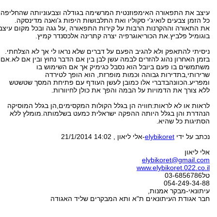
עיצב את התפאורה האימפוזנטית המרשימה בגודלה וצבעוניותה שהחליפה
כל הזמן צבעים לואיג'י סקוליו ואת התלבושות היפות ג'ואנה מדינסקה.
את התאורה וההקרנות הרבות על קירות התפאורה ,על גגה ובכל מקום עיצב
בוגומיל פלביץ.את הכוריאוגרפיה יצרה קתרינה אלכסנדר קמיץ.
ניסיתי להתאפק ולא להגיב הפעם על דברים שלא נראו לי אך לא הצלחתי.
בזמן האחרון נהוג להזרים לבמה עשן לבן בין אם הדבר נחוץ ובין אם לא.אם
משתמשים בו פעם ביובל הוא נסבל כגימיק אך אם השימוש בו
שרירותי,בתדירות גבוהה וכמות מופרזת, הוא הופך לטירדה
ומפריע.הכוונהבדברי אלו כמובן לעשן העודף עם פתיחת המסך שטשטש
ללא צורך את הדמויות על הבמה והפך את כולן לחיוורות.
לראות או לא לראות:חוויה הן בגלל הקולות המקסימים,הן בגלל המוסיקה
הנהדרת והן בגלל היותה ההפקה ישראלית כמעט בשלמותה.מומלץ ללא
הסתיגות כל שהיא.
נכתב על ידי
elybikoret
-אלי ליאון , 21/1/2014 14:02
אלי ליאון
elybikoret@gmail.com
www.elybikoret.022.co.il
טל03-6856786
054-249-34-88
עיתונאי-מבקר אמנות,
חבר אגודת העיתונאים ת"א ותא המבקרים שליד האגודה