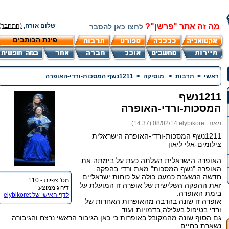
מה זה אתר "פרשן"?
שלום אורח,
(התחבר)
לחצו כאן להסבר
פינת הכותבים
ראשי
>
תרבות
>
מוסיקה
>
1211נשף המסכות-ורדי-האופרה
1211נשף
המסכות-ורדי-האופרה
מאת:
elybikoret
08/02/14 (14:37)
1211נשף המסכות-ורדי-האופרה הישראלית
צילומים-אלי ליאון
האופרה הישראלית העלתה כעת על בימתה את
האופרה "נשף המסכות" מאת ורדי בהפקה
חדשה הנשענת כמעט כולה על כוחות ישראליים.
מס' צפיות - 110
זאת ההפקה השלישית של אופרה זו המועלת על
דירוג ממוצע -
בימת האופרה.
לדף האישי של elybikoret
אופרה זו שונה בהרבה מהאופרות האחרות של
ורדי בטיפול בעלילה,בדמויות ועוד.
גם הסוף שונה מהמקובל באופרות כי כאן הגיבור הראשי נרצח והגיבורה
נשארת בחיים.