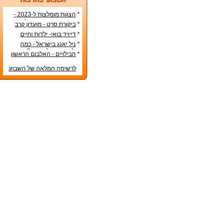
*
הצגות מומלצות ל-2023 -
הרשימה הטובה ביותר!
*
ביקורת סרט - מועדון קרב
*
דייויד בואי- ילדות וחיים
אישיים
*
ניל יאנג בישראל - כמה
עולה כרטיס להופעה?
*
הבילויים - האלבום הראשון
לרשימה המלאה של השבוע