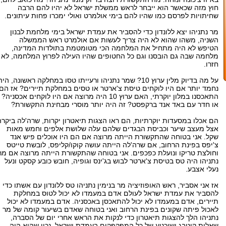
חוץ מזה שכאשר הוא ייבחר לראש ממשלת ישראל לא יהיו להם הרבה
שחיתויות לפרסם כמו שהיו להם בימי אולמרט ואולי ימכרו פחות עיתונים.
מר נתניהו יצא ללונדון כדי להסביר את עמדת ישראל בימי מלחמת לבנון
השניה, משהו שהוא לא היה צריך לעשות אם אולמרט ראש הממשלה
הטיפש לא היה מתחיל את המלחמה הכי מטומטמת בתולדות המדינה,
מלחמה שבה גם הובסנו וגם כל החטופים שהיו העילה לפרוץ המלחמה, לא
חזרו.
על מה בדיוק מלין ערוץ 10? שמר נתניהו ורעייתו טסו במחלקה ראשונה, היה
נחמד יותר אם היו לוקחים טיסת צ'ארטר או טסים במחלקת תיירים? אז הם
התאכסנו במלון יוקרתי, האם ערוץ 10 היה מרוצה אם היו לוקחים אכסניה?
או חדר עם באד אנד ברקפסט? זה היה יותר מוסרי מבחינת התקשורת?
הם אכלו במסעדות יוקרתיות, הם ראו הצגות תיאטרון יקרות, שרה'לה ביקרה
אצל מעצב שיער וכביסת הבגדים שלהם עלה שלושת אלפים וחמש מאות
שקל. אני בטוחה שהתקשורת הייתה מרוצה אם הם היו אוכלים פיש אנד
צ'יפס בפינת הרחוב, אם שרה'לה הייתה עושה קוקו/קליפס, לובשת טייטס
וחולצת טריקו ונועלת כפכפים. אני בטוחה שהתקשורת הייתה מרוצה אם מר
נתניהו היה טס בטיסת צ'ארטר לבוש בג'ינס וגופיה, חובש כובע קסקט ונעל
נעלי אצבע.
אז אני אסביר, ראש האופוזיציה מר בנימין נתניהו טס ללונדון עם אשתו כדי
להסביר את עמדת ישראל לעולם אדם במעמדו לא יכול לטוס במחלקת
תיירים, אדם במעמדו לא יכול להתאכסן באכסניה. אדם במעמדו לא יכול
לאכול פיתה שקונים בפינת הרחוב ואני בטוחה שאדם בשיעור קומה של מר
נתניהו הלך להצגות תיאטרון כדי לנקות את הראש אחרי יום של הסברה,
שאלות קיטבג ושיכנוע של כל המפקפקים בעמדת ישראל. נכון שהוא היה