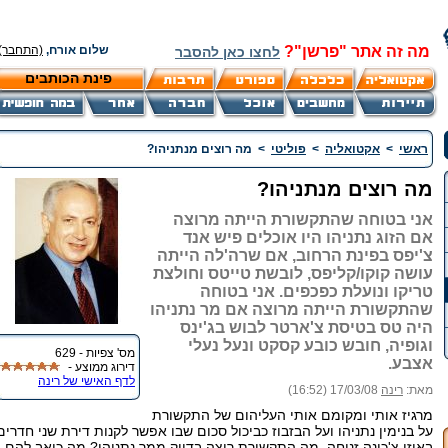
מה זה אתר "פרשן"?
שלום אורח,
(התחבר)
לחצו כאן להסבר
פינת הכותבים
ראשי
>
אקטואליה
>
פוליטי
>
מה רוצים מנתניהו?
מה רוצים מנתניהו?
אני בטוחה שהתקשורת הייתה מרוצה
אם הזוג נתניהו היו אוכלים פיש אנד
צ'יפס בפינת הרחוב, אם שרה'לה הייתה
עושה קוקו/קליפס, לובשת טייטס וחולצת
טריקו ונועלת כפכפים. אני בטוחה
שהתקשורת הייתה מרוצה אם מר נתניהו
היה טס בטיסת צ'ארטר לבוש בג'ינס
וגופיה, חובש כובע קסקט ונעל נעלי
מס' צפיות - 629
אצבע.
דירוג ממוצע -
לדף האישי של רינה
מאת:
רינה
17/03/08 (16:52)
מרגיז אותי ומקומם אותי העליהום של התקשורת
על בנימין נתניהו ועל הבזבוז כביכול סכום שבו אפשר לקנות דירת שני חדרים
באיזו צ'כונה זנוחה. מה התקשורת רוצה בדיוק ממר נתניהו? מה כואב להם,