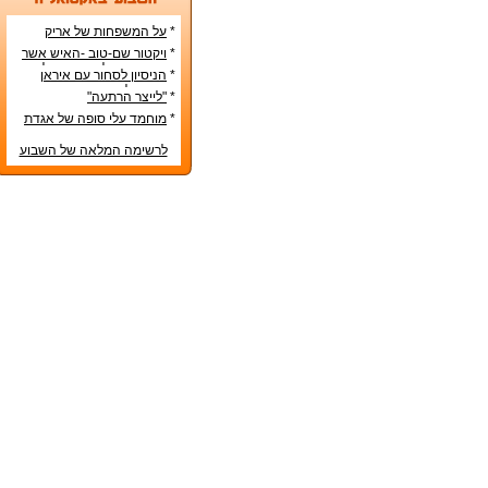
*
על המשפחות של אריק
איינשטיין ואורי זוהר
*
ויקטור שם-טוב -האיש אשר
עיצב את מפלגת השמאל
*
הניסיון לסחור עם איראן
מפ"ם
בדרכים לא-כשרות
*
"לייצר הרתעה"
*
מוחמד עלי סופה של אגדת
איגרוף
לרשימה המלאה של השבוע