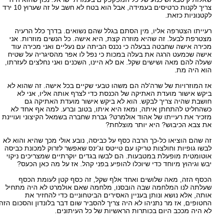
צריך לקנות כרטיסים בעמידה, אבל הוא בטח לא חשב על זה שערוץ 10 ירד
לקטנוניות כזאת.
רעייתו הצטרפה אליו, מין הסתם בגלל שהם נשואים. בדרך כלל הרעיה
מצטרפת לבעל. זה שהיא מוזרה קצת, היא אישה. כל הנשים מוזרות. אני
מכירה אישה שחבטה בבעלה כי נכנס הביתה עם נעליים ואני מכירה עוד
אישה שכמעט הרגה את בעלה במכות כי נפל לו אפר מהסיגריה על שטיח
שעלה להם מאה ושישים שקל. אם לא היינו, השכנים ואני נחלצים לעזרתו,
הוא היה מת.
אז המוזרויות של שרה'לה הם משהו טבעי שקיים בכל אישה. זה שהוא לא
ביקש אישור מועדת האתיקה של הכנסת כדי לצרף אותה אליו, אני לא
חושבת שהיה צריך לבקש. הוא לא ביקש אישור מועדת האתיקה גם
כשהחליט להתחתן איתה, ומאז היא איתו, בטוב וברע. למה אף אחד לא
מזכיר את רעייתו של אהוד אולמרט? גברת שחברה בשמאל הקיצוני ועויינת
את צבא הכיבוש? היא יותר מוצלחת?
זה שהם הוציאו כל-כך הרבה כסף על כביסה, נובע אולי מכך שהיא והוא לא
לבשו גופיות וחולצות טריקו עם טייטס וג'ינס שאפשר לזרוק למכונת כביסה
אוטומטית מופעלת במטבעות. הם לבשו בגדים יוקרתיים שמצריכים ניקוי
יבש וגיהוץ מיוחד כדי שיוכלו להופיע בפני קהל. אז על מה כאן הכעס?
הכסף הזה, מאה שלושים ואחד אלף שקל, זה כסף קטן לעומת הכסף
שעלתה לנו המלחמה שבה הובסנו, מלחמה שאם אולמרט לא היה מתחיל
אותה, אלא נושא ונותן בעניין האסירים הביטחוניים כדי להחזיר את
החטופים, אז מר נתניהו לא היה צריך להסביר שום דבר בלונדון והסכום הזה
לא היה מככב היום בכותרות הראשיות של כל העיתונים.