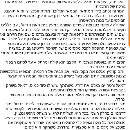
בטלוויזיה, היוצאות מכלל שליטה והעיסוק המתמיד ברייטינג , הקובע את
גורלה של התכנית.
המחזה נכתב בידי המחזאי והבמאי הסלובני מתיה זופנצ'יץ' והוא תורגם,
בוים ועובד בהצלחה רבה בידי הבמאי יונתן אסתרקין, מהבמאים הצעירים
הבולטים על במת התיאטרון.
העלילה עוסקת בקבוצת צעירים השוהה במעין בית האח הגדול , עם כללים
נוקשים ומצלמות חושפות הכול. רק הפרוזדור אמור להיות נטול מצלמות
ושם שוהים המשתתפים להפוגות קצרות ובעצם מרכזים שם את חייהם ואת
האמת. העלילה זורמת לכיוונים שונים עד שבעצם "הגולם קם על יוצרו" ואנו
עדים למערבולת של אירועים שסובבים סביב הרצון להצליח ולזכות ומצד
שני, שאיפת ההפקה לקבל מקסימום של חשיפה ורייטינג גבוה. בהצגה
משולבים קטעי וידאו המדמים את הגיגיהם של המשתתפים, ראיונות אחרי
ולפני עימם.
הסצנות הן בועטות ונשכניות. הקצב הוא קולח ומרתק – עד לסיום הצפוי
שהוא בעצם בלתי צפוי.
יותם קוזניץ מגלם את מקס, מעין אב הבית של התכנית, המופיע בתלבושות
שונות ומשונות. יותם הוא בעל כישרון רב והופעתו על הבמה היא חגיגה
תיאטרלית.
דניאל ורטהיים מגלם את דורי, משתתף שיש לו סוד כמוס. דניאל משחק
בטבעיות גמורה. משחקו הוא מוצלח ומפעים.
מוטי חובה כאדריאן הוא נפלא. מוטי מגלם את הדמות באורח מקצועי
ונהדר.
מורן ברדע כנינה, המשתתפת החד הורית שהגיעה כדי לנצח ובגדול. מורן
מצליחה לבנות את הדמות משלבים ראשוניים מהוססים ועד לקטעי שיא
דרמטיים בחלק השני ובכך היא הצליחה להגיש משחק מרגש ומצוין.
שחר מטלון היא אנה שלא מהססת לרמוס את כל מי שעומד בדרכה והיא
מנצלת את כל כולה וגופה כדי להצליח במשימה. שחר היא שחקנית עם
פוטנציאל מקסים. היא מקצועית ונהדרת. משחקה הוא קסום.