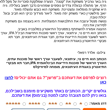
גיה באר גורביץ' משחקת את "קטנה", הנערה שמלקקת סוכריות על מקל ללא
הרף, אך מתגלה כבעלת צדדים נוספים שמהווים נדבך חשוב בעלילה. גיה
היא שחקנית מופלאה ומצטיינת. משחקה הוא כובש ומוצלח מאוד.
יואב מילשטיין כארי משחק יפה מאוד. ליאור מורדוך כניקי הוא חביב ובעל
יכולת טובה.
נטשה מנטל עיצבה את התלבושות המוצלחות. היא בעצמה גם משחקת
לסירוגין את נינה.
ההצגה אמורה להשתתף בפסטיבל התיאטרון בסלובניה באביב.
הכותב הוא חיים נוי, עיתונאי, עורך ראשי סוכנות החדשות הבינ"ל IPA, עורך
ראשי לשעבר סוכנות הידיעות עתים, חבר אגודת העיתונאים, חבר תא
מבקרי התיאטרון באגודת העיתונאים.
צילום- אלדד רפאלי
הכותב הוא חיים נוי, עיתונאי, לשעבר עורך ראשי של סוכנות עתים,
העורך הראשי של סוכנות הידיעות הבינלאומית IPA,חבר תא מבקרי
התיאטרון באגודת העיתונאים, מומחה למיוזיקלס
רוצים לפרסם את דעותכם ב"פרשן"? גם אתם יכולים!
לחצו
כאן
גולשים יקרים, הכותבים באתר משקיעים מזמנם בשבילכם,
בואו ניתן להם תגובה!
כתבו למטה (בנימוס) את דעתכם.
דרג מאמר: