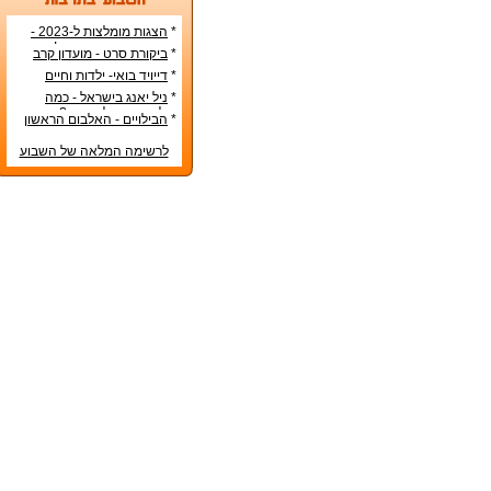
*
הצגות מומלצות ל-2023 -
הרשימה הטובה ביותר!
*
ביקורת סרט - מועדון קרב
*
דייויד בואי- ילדות וחיים
אישיים
*
ניל יאנג בישראל - כמה
עולה כרטיס להופעה?
*
הבילויים - האלבום הראשון
לרשימה המלאה של השבוע