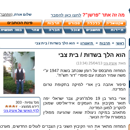
מה זה אתר "פרשן"?
שלום אורח,
(התחבר)
לחצו כאן להסבר
פינת הכותבים
ראשי
>
תרבות
>
תיאטרון
>
הוא הלך בשדות / בית צבי
הוא הלך בשדות / בית צבי
מאת:
איציק גיני
25/04/13 (13:34)
המחזה מתבסס על רומן שנכתב בשנת 1947 ע"י
משה שמיר
ה
נמנה עם סופרי "דור תש"ח".
סיפור אהבה בין אורי למיקה בתקופת טרום
המדינה.
אורי בחור בן 19 פלמ"חניק, צבר ישראלי יפה
מס' צפיות - 303
תואר מקיבוץ גת העמקים אידיאליסט שמוכן
דירוג ממוצע -
להקריב למען המדינה.
לדף האישי של איציק גיני
מתאהב במיקה ניצולת שואה שהגיעה מפולין
במסגרת עליית הנוער.
המחזה מתאר את הווי הקיבוץ השוני בין הצברים לעולים החדשים, מערכ