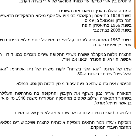
היחסים בין אורי למיקה עד למותו הטראגי של אורי בשדה הקרב.
המחזה הועלה בארץ בתיאטראות השונים
ב
שנת 1948 בתיאטרון הקאמרי בבימויו של יוסף מילוא התפקידים הראשיי
חנה מרון ועמנואל בן עמוס.
בשנת 1956 בתיאטרון חיפה
בשנת 2008 בבית צבי
בשנת 1967 המחזה זכה לעיבוד קולנועי בבימויו של יוסף מילוא בכיכובם ש
אסי דיין ואיריס יוטבת.
ההצגה מלווה במקהלה ששרה משירי התקופה שירים מוכרים כמו: דודו , ה
אפשר, היי הג'יפ הטנדר ,יצאנו אט ועוד.
שמו של הרומן "הוא הלך בשדות" לקוח משירו של נתן אלתרמן "האם
השלישית" שנכתב בשנות ה-30.
הבימוי / איה גרניט שבא ביצעה עיבוד מצוין בזכות הקאסט הנפלא
תפאורה /אריה נבון משקף את הקיבוץ והתקופה בה מתרחשת העלילה.
בשחזור התפאורה ושילוב שקפים מההפקה המקורית משנת 1948 סי
בן אשר ויחיאל אורגל.
תלבושות / אפרת מירב עבודה נאה שהתאימה לאופיין של הדמויות.
מוסיקה / עידו מנור התאים מוסיקה איכותית להצגה ושילב שירים נפלאי
מהזמר העברי המוקדם.