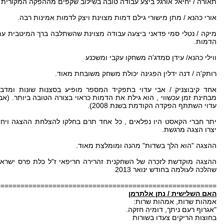
תאורה / יחיאל אורגל ביצע עבודה טובה בשילוב שקפים מההפקה המקורית .
אורי כהנא / מתן מישורי גילם דמות מצוינת ויצק לדמות אמינות רבה.
מיקה / נטלי סמי פדאני ביצעה עבודה מצוינת שהשתלבה ברך המיטבית ע
הדמות.
ווילי כהנא/ עידן סמדג'ה משחקו עקבי ומשכנע
רותק'ה / דנה ידלין הפגינה יכולת משחק משובחת מאוד.
אחד קיבוצניק / אבי עדוי בתפקיד המספר מופיע בסצנות שונות ומדבר
מבחינת זמן עכשווי , הוא גילת את הדמות כראוי בצורה הטובה ביותר. (אב
עדוי השתתף הפקדה הקודמת בשנת 2008).
יתר חברי הקאסט היו נפלאים , כל אחד תרם בחלקו להצלחת ההצגה ויחד
יצרו הצגה מרגשת.
ההצגה "הוא הלך בשדות" מהנה ומומלצת מאוד.
ההצגה מוקדשת לזכרה של השחקנית זהרירה חריפאי ז"ל כלת פרס ישראל
שהלכה לעולמה בחודש ינואר 2013
=======================================================
האם השלישית / נתן אלתרמן
אמהות שרות, אמהות שרות:
"אגרוף רעם ניתך, דומיה חזקה.
בחוצות הריקים צעדו בשורות