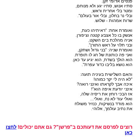
פנסים אדומי זקן.
סתיו אנוש, סתיו יגע ולא מנוחם,
ומטר בלי אחרית וראש,
ובלי נר בחלון, ובלי אור בעולם".
שרות אמהות - שלוש.
ואומרת אחת: "ראיתיהו כעת,
אנשק בו כל אצבע קטנה וציפורן.
אניה מהלכת בים השקט,
ובני תלוי על ראש התורן".
ואומרת שניה: "בני גדול ושתקן,
ואני פה כותונת של חג לו תופרת.
הוא הולך בשדת, הוא יגיע עד כאן.
הוא נושא בליבו כדור עפרת".
והאם השלישית בעיניה תועה:
"לא היה לי יקר כמוהו!
איכה אבך לקראתו ואינני רואה?
אינני יודעת איפה הוא"!
אז הבכי רוחץ את ריסיה שלה,
ואולי עוד לא נח, ואולי...
הוא מודד בנשיקות, כנזיר משולח
את נתיב עולמך, אלוהי.
רוצים לפרסם את דעותכם ב"פרשן"? גם אתם יכולים!
לחצו
כאן