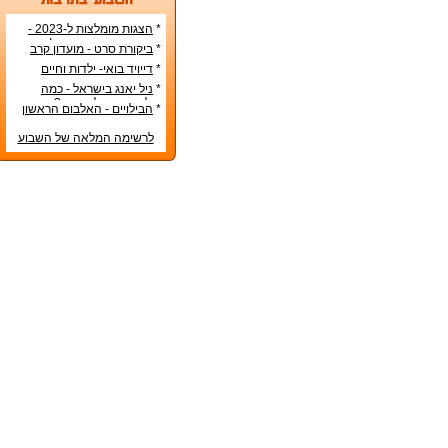
*
הצגות מומלצות ל-2023 -
הרשימה הטובה ביותר!
*
ביקורת סרט - מועדון קרב
*
דייויד בואי- ילדות וחיים
אישיים
*
ניל יאנג בישראל - כמה
עולה כרטיס להופעה?
*
הבילויים - האלבום הראשון
לרשימה המלאה של השבוע