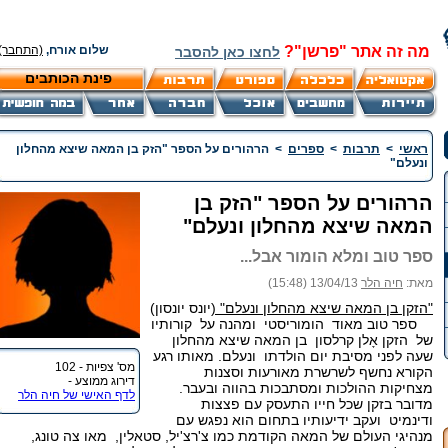
מה זה אתר "פרשן"?
שלום אורח,
(התחבר)
לחצו כאן להסבר
פינת הכותבים
ראשי
>
תרבות
>
ספרים
>
הרהורים על הספר "הזק בן המאה שיצא מהחלון
ונעלם"
הרהורים על הספר "הזק בן
המאה שיצא מהחלון ונעלם"
ספר טוב ומלא הומור אבל...
מאת:
חיה הלר
13/04/13 (15:48)
"הזקן בן המאה שיצא מהחלון ונעלם" (
יונס יונסון)
ספר טוב מאוד הומוריסטי ומהנה על קורותיו
של הזקן אָלן קרלסון בן המאה שיצא מהחלון
שעה לפני מסיבת יום הולדתו ונעלם. מאותו רגע
מס' צפיות - 102
הקורא נחשף לשרשרת מאורעות וסצנות
דירוג ממוצע -
מצחיקות ההולכות ומסתבכות בהווה ובעבר.
לדף האישי של חיה הלר
מדובר בזקן שכל חייו התעסק עם פצצות
ודינמיט ועקב ידיעותיו בתחום הוא נפגש עם
מנהיגי העולם של המאה הקודמת כמו צ'רצ'יל, סטאלין, מאו צה טונג,