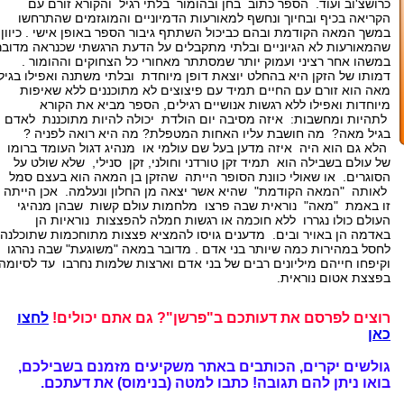
כרושצ'וב ועוד. הספר כתוב בחן ובהומור בלתי רגיל והקורא זורם עם
הקריאה בכיף ובחיוך ונחשף למאורעות הדמיוניים והמוגזמים שהתרחשו
במשך המאה הקודמת ובהם כביכול השתתף גיבור הספר באופן אישי . כיוון
שהמאורעות לא הגיוניים ובלתי מתקבלים על הדעת הרגשתי שכנראה מדובר
במשהו אחר רציני ועמוק יותר שמסתתר מאחורי כל הצחוקים וההומור .
דמותו של הזקן היא בהחלט יוצאת דופן מיוחדת ובלתי משתנה ואפילו בגיל
מאה הוא זורם עם החיים תמיד עם פיצוצים לא מתוכננים ללא שאיפות
מיוחדות ואפילו ללא רגשות אנושיים רגילים, הספר מביא את הקורא
לתהיות ומחשבות: איזה מסיבה יום הולדת יכולה להיות מתוכננת לאדם
בגיל מאה? מה חושבת עליו האחות המטפלת? מה היא רואה לפניה ?
הלא גם הוא היה איזה מדען בעל שם עולמי או מנהיג דגול העומד ברומו
של עולם בשבילה הוא תמיד זקן טורדני וחולני, זקן סנילי, שלא שולט על
הסוגרים. או שאולי כוונת הסופר הייתה שהזקן בן המאה הוא בעצם סמל
לאותה "המאה הקודמת" שהיא אשר יצאה מן החלון ונעלמה. אכן הייתה
זו באמת "מאה" נוראית שבה פרצו מלחמות עולם קשות שבהן מנהיגי
העולם כולו נגררו ללא חוכמה או רגשות חמלה להפצצות נוראיות הן
באדמה הן באויר ובים. מדענים גויסו להמציא פצצות מתוחכמות שתוכלנה
לחסל במהירות כמה שיותר בני אדם . מדובר במאה "משוגעת" שבה נהרגו
וקיפחו חייהם מיליונים רבים של בני אדם וארצות שלמות נחרבו עד לסיומה
בפצצת אטום נוראית.
רוצים לפרסם את דעותכם ב"פרשן"? גם אתם יכולים!
לחצו
כאן
גולשים יקרים, הכותבים באתר משקיעים מזמנם בשבילכם,
בואו ניתן להם תגובה!
כתבו למטה (בנימוס) את דעתכם.