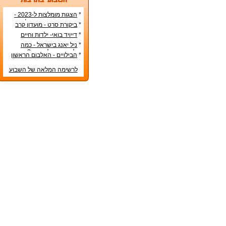
*
הצגות מומלצות ל-2023 -
הרשימה הטובה ביותר!
*
ביקורת סרט - מועדון קרב
*
דייויד בואי- ילדות וחיים
אישיים
*
ניל יאנג בישראל - כמה
עולה כרטיס להופעה?
*
הבילויים - האלבום הראשון
לרשימה המלאה של השבוע