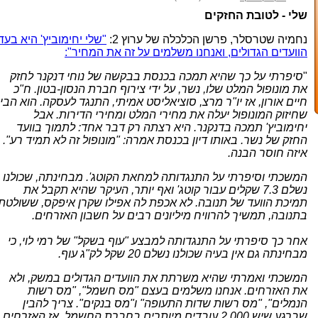
שלי - לטובת החזקים
נחמיה שטרסלר, פרשן הכלכלה של ערוץ 2:
"שלי יחימוביץ' היא בעד
הוועדים הגדולים, ואנחנו משלמים על זה את המחיר":
"
סיפרתי על כך שהיא תמכה בכנסת בבקשה של נוחי דנקנר לחזק
את מונופול המלט שלו, נשר, על ידי צירוף חברת הנסון-בטון. ח"כ
חיים אורון, אז יו"ר מרצ, סוציאליסט אמיתי, התנגד לעסקה. הוא הבין
שחיזוק המונופול יעלה את מחירי המלט ומחירי הדירות. אבל
יחימוביץ' תמכה בדנקנר. היא רצתה רק דבר אחד: לתמוך בוועד
החזק של נשר. באותו דיון בכנסת אמרה: "מונופול זה לא תמיד רע".
איזה חוסר הבנה.
המשכתי וסיפרתי על התנגדותה למחאת הקוטג'. מבחינתה, שכולנו
נשלם 7.3 שקלים עבור קוטג' ואף יותר, העיקר שהיא תקבל את
תמיכת הוועד של תנובה. לא אכפת לה אפילו שקרן איפקס, ששולטת
בתנובה, תמשיך להרוויח מיליונים רבים על חשבון האזרחים.
אחר כך סיפרתי על התנגדותה למבצע "עוף בשקל" של רמי לוי, כי
מבחינתה גם אין בעיה שכולנו נשלם 20 שקל לק"ג עוף.
המשכתי ואמרתי שהיא משרתת את הוועדים הגדולים במשק, ולא
את האזרחים. אנחנו משלמים בעצם "מס חשמל", "מס רשות
הנמלים", "מס רשות שדות התעופה" ו"מס בנקים". צריך להבין
שברגע שיש 2,000 עובדים מיותרים בחברת החשמל, אז האזרחים