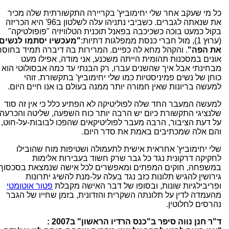
כל מי שעקב אחר שלי יחימוביץ' בקריירה התקשורתית שלה מכיר
את שנאתה לגברים. כשביבי נתניהו עלה לשלטון ב96' היא הכריזה
בקול כמעט בוכה כשכיכבה בפאנל תוכנית הטלוויזיה "פופולטיקה"
(ערוץ 1), מול חברי כנסת ממפלגות דתיות:
"מעכשיו יסתמו לנשים
את הפה"
. והקהל מחא לה כפיים. המרירות בה דיברה תמיד בחוסר
אונים במסכנות תהומית הייתה משכנע, אני מודה, אפילו מעט
מבחינתי אבל איך שהשנים עברו, רק הבנתי עד כמה אבסולוטי הוא
כוחן של נשים פמיניסטיות כמו שלי יחימוביץ' בתקשורת. זוהי
למעשה בריונות שאין חמורה יותר ממנה בעולם בו אנו חיים היום.
למעשה המעבר החד שלה לפוליטיקה לא הפתיע כלל כי אין זה סוד
שלנציגי התקשורת כיום יש הרבה יותר כוח השפעה, שליטה והכרעה
על דעת הציבור, הרבה מעבר לפוליטיקאים שהפכו לבובות-על-חוט,
והם אלה שמכתיבים באמת את סדר היום.
שלי יחימוביץ' אחראית אישית לתעמולה ושטיפות מוח שהובילו
לחקיקה דרקונית נגד כל גבר שרק חשוד בעבירות אלימות
במשפחה, חוקים המפתים ומאפשרים לכל אישה שנמצאת בסכסוך
גירושין להגיש תלונות כזב נגד בעלה על-מנת להשיג יתרונות
ופריבילגיות שונות, ובסופו של דבר האישה מקבלת
פטור אוטומטי
מהעמדה לדין על תלונתה השקרית והזדונית, בזמן שחייו של הגבר
נהרסים לחלוטין.
ד"ר חנן נווה סיפר ב"כנס הרדיו הראשון" ב2007 :