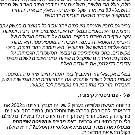
כולם, כולל הכי חלשים, משלמים את זה דרך החוב האדיר של חברת
החשמל - 63 מיליארד שקל, שהמדינה תיאלץ יום אחד להחזיר
מהתקציב או דרך העלאת תעריפים דרמטית.
צריך גם להבין שאנחנו משלמים יותר עבור כל המוצרים במשק עקב
העיצומים האינסופיים בנמלי ישראל, ומשלמים יותר ריבית ועמלות,
עקב עודף כוח האדם בבנקים. ההגנה על הוועדים הגדולים ועל
הקביעות הטוטאלית במגזר הציבורי והמונופוליסטי, היא מהות
הסוציאליזם המיושן של יחימוביץ'. היא תומכת בהכי חזקים, בהכי
מקושרים, בהכי מונופוליסטים ובבעלי המשכורות הגבוהות, על
חשבון כל האזרחים שמקבלים שירות גרוע ונאלצים לשלם מסים
אדירים כדי לממן את הוועדים האלה.
במלים אקטואליות: יחימוביץ' בעד המודל היווני שקרס והתמוטט,
לעומת המודל השוודי שמקדש את התחרותיות ואת הגמישות בשוק
העבודה, תוך כדי מתן הכשרה מקצועית לכל מפוטר.
שלי - פמיניסטית קיצונית
בהיותה מגישת טלוויזיה בערוץ 2 שלי יחימוביץ' ראיינה ב2002 את
ד"ר אורלי לחם קפלן בהתרגשות והתלהבות, בחיוך רחב ובעיניים
בורקות רק מעצם הרעיון שניתן יהיה תיאורטית להביא ילדים לעולם
בלי צורך בתאי זרע גבריים.
"את מבינה שהשיטה שפיתחת
מבטלת את הצורך במחצית אוכלוסיית העולם?"
, היא שאלה
בקול נרגש את המדענית.