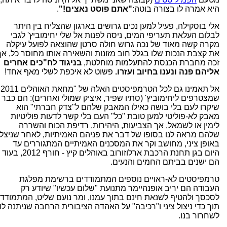
היא אמרה לו בצורה בוטה:
"אתם פוסט נאצים!"
.
אלי בוסקילה, פעיל למען נכים גרושים בארגון שהצליח בין היתר
לבלום העלאת תעריפי המים, ניסה לפנות אל שלי יחימוביץ' לגבי
מקרה קשה מאוד של נכה גרוש חולה סרטן שהוצאה לפועל עיקלה
את קצבת הנכות שלו בגלל חוב מזונות והשאירה אותו מחוסר כל, אך
זכה מחברת הכנסת להתעלמות מוחלטת,
בניגוד לח"כים אחרים
אליהם פנה ונענו בחיוב ועזרו.
פשוט לא איכפת לשלי מאף אחד!
אל תאמינו 
שמצטרפים ליחימוביץ' (סתיו שפיר, איציק שמולי ואחרים): הם כבר
שיקרו לעם בלי בושה כאילו המאבק שלהם ל"צדק חברתי" הוא
מאבק לא-פוליטי למען טובת "כל" העם בלי קשר לדעות פוליטיות
לימין או לשמאל, אך הצביעות, היהירות, רדיפת הכוח והשררה
שלהם מראה לנו בסופו של דבר את פניהם האמיתיות, לאחר שניצלו
באופן ציני, מחושב וקר את המסכנים האמיתיים המתגוררים עד
היום בגן תחנת הרכבת ארלוזורוב באוהלים קיץ - חורף 2012, בעוד
הם ישנים בביתם החמים והנעים.
טרמפיסטים לא-ראויים נוספים המתמודדים ברשימת מפלגת
העבודה הם יריב אופנהיימר מתנועת "שלום עכשיו" שיודע רק
לסכסך ולהטיף לשנאת חינם בתוך עמנו, ומר נועם שליט, המתמודד
תוך כדי ניצול ציני ו"רכיבה" על האהדה הציבורית הרחבה שניתנה לו
לשחרור בנו.