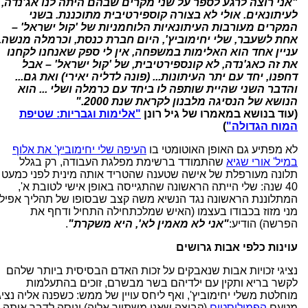
"אני רוצה לרגע לספר על שני מקרים שבהם היתה לנו אג'נדה,
לעיתונאים. אולי לא בצורה קוספירטיבית מתוכננת. בשני
המקרים מעורבות העיתונאיות הלוחמניות של 'קול ישראל' –
אחת לשעבר, שלי יחימוביץ', היום חברת כנסת, וכרמלה מנשה.
עניין אחד הוא האלימות במשפחה, אין לי ספק שאנחנו לקחנו
את זה כאג'נדה, לא קונספירטיבית, של 'קול ישראל' – אבל
דחפנו, יחד עם יתר העיתונות... (פונה לדליה יאירי) ואת גם...
והדבר השני שהיית שותפה לו ביחד עם כרמלה ושלי ... הוא
הנושא של הנסיגה מלבנון לקראת שנת 2000."
(עוד בנושא במאמרו של גיל רונן
"אלימות וגבריות: שטיפת
המוח הגדולה"
)
לא מפתיע גם האופן האוטומטי בו
העיפה שלי יחימוביץ' את אלוף
במיל' אורי שגיא
שהתמודד ברשימת מפלגת העבודה, רק בגלל
תלונה מעורפלת של אישה שטענה שהטריד אותה מינית לפני כמעט
40 שנה: שלי הייתה הראשונה שהתגייסה באופן אישי לטובת א',
המתלוננת הראשונה נגד הנשיא משה קצב שבסופו של תהליך אפילו
מני מזוז בכבודו בעצמו (האיש שמלכתחילה התחיל ודחף את
הפרשה) הודיע:
"אני לא מאמין לא', היא משקרת"
.
עוינות כלפי אבות גרושים
נציגי זכויות אבות שנאבקים על זכות האדם הבסיסית ביותר שלהם
לקשר בריא ותקין עם ילדיהם בשר מבשרם, זוכים בהתעלמות
מוחלטת משלי יחימוביץ', ואף ליחס עויין של ממש: כשפנה אליה נציג
מטעם
הפמיליסטים
(קבוצה שאני משתייך אליה) וניסה לדבר איתה,