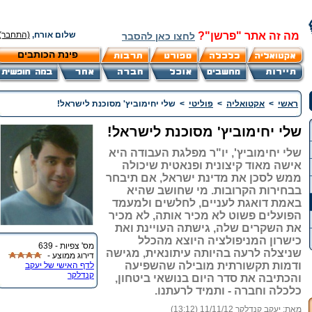
מה זה אתר "פרשן"?
שלום אורח,
(התחבר)
לחצו כאן להסבר
פינת הכותבים
ראשי
>
אקטואליה
>
פוליטי
>
שלי יחימוביץ' מסוכנת לישראל!
שלי יחימוביץ' מסוכנת לישראל!
שלי יחימוביץ', יו"ר מפלגת העבודה היא
אישה מאוד קיצונית ופנאטית שיכולה
ממש לסכן את מדינת ישראל, אם תיבחר
בבחירות הקרובות. מי שחושב שהיא
באמת דואגת לעניים, לחלשים ולמעמד
הפועלים פשוט לא מכיר אותה, לא מכיר
את השקרים שלה, גישתה העויינת ואת
כישרון המניפולציה היוצא מהכלל
מס' צפיות - 639
שניצלה לרעה בהיותה עיתונאית, מגישה
דירוג ממוצע -
ודמות תקשורתית מובילה שהשפיעה
לדף האישי של יעקב
קנדלקר
והכתיבה את סדר היום בנושאי ביטחון,
כלכלה וחברה - ותמיד לרעתנו.
מאת:
יעקב קנדלקר
11/11/12 (13:12)