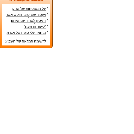
*
על המשפחות של אריק
איינשטיין ואורי זוהר
*
ויקטור שם-טוב -האיש אשר
עיצב את מפלגת השמאל
*
הניסיון לסחור עם איראן
מפ"ם
בדרכים לא-כשרות
*
"לייצר הרתעה"
*
מוחמד עלי סופה של אגדת
איגרוף
לרשימה המלאה של השבוע