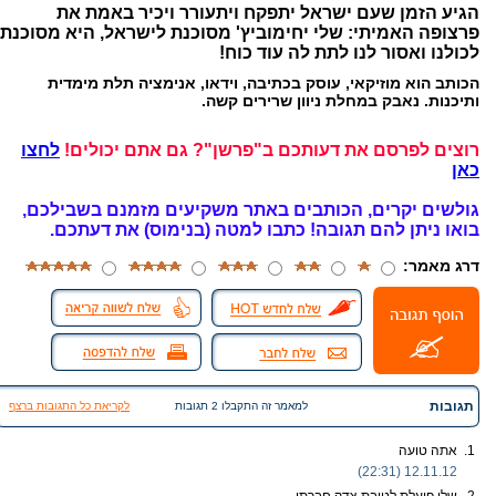
הגיע הזמן שעם ישראל יתפקח ויתעורר ויכיר באמת את
פרצופה האמיתי: שלי יחימוביץ' מסוכנת לישראל, היא מסוכנת
לכולנו ואסור לנו לתת לה עוד כוח!
הכותב הוא מוזיקאי, עוסק בכתיבה, וידאו, אנימציה תלת מימדית
ותיכנות. נאבק במחלת ניוון שרירים קשה.
רוצים לפרסם את דעותכם ב"פרשן"? גם אתם יכולים!
לחצו
כאן
גולשים יקרים, הכותבים באתר משקיעים מזמנם בשבילכם,
בואו ניתן להם תגובה!
כתבו למטה (בנימוס) את דעתכם.
דרג מאמר:
תגובות
למאמר זה התקבלו 2 תגובות
לקריאת כל התגובות ברצף
1.
אתה טועה
12.11.12 (22:31)