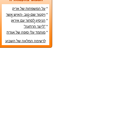
*
על המשפחות של אריק
איינשטיין ואורי זוהר
*
ויקטור שם-טוב -האיש אשר
עיצב את מפלגת השמאל
*
הניסיון לסחור עם איראן
מפ"ם
בדרכים לא-כשרות
*
"לייצר הרתעה"
*
מוחמד עלי סופה של אגדת
איגרוף
לרשימה המלאה של השבוע