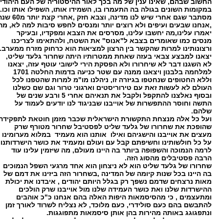
החשוב שבהם, שאינו ענין של מה בכך לאור ההיסטוריה של העם היהודי
במקומות השונים בגולה בה התעמרו בו, השמידו אותו, השפילו אותו וכו.
מסתבר שגם אחרי שיש לנו מדינה, וצבא חזק ,אחרי קצת יו
,אנחנו שבעים ועיפים ולא רוצים יותר ומנסים לחפש סיבות למה לא, מה
יאמרו עלינו,מה יחשבו עלינו, מסרסים את הצבא ומפקדיו, ובעיקר
מנסים כמו שאומרים בצבא ל"אנוס" את השטח, ולהתאימו לצריכנו
ורצונותינו למרות שהקשר בין הרצון למציאות הוא כרחוק מזרח ממערב.
יצאנו למבצע צבאי בעזה שאחת ממטרותיו היתה שחרור גלעד שליט,
לא השגנו דבר לא שיחרורו ולא הפסקת הירי לישובי עוטף עזה, יצאנו
למלחמה בלבנון ויצאנו ממנה עם שטר כניעה בדמות החלטה 1701
וללא החטופים שנחטפו בגיזרה זו, ניהלנו מו"מ למרות שהטפנו לכל
העולם לא לעשות זאת עם טירוריסטים וארגוני טרור וגם שם כשלנו
ובסוף נאלצנו להתקפל ולקבל את תנאיהם אחרי 5 ורבע שנים של
התשה וחוסר ההתפשרות של אוייבנו שבניגוד לנו יודעים לעמוד על
שלהם.
ועל כל אלה מנצחת התקשורת הישראלית שכבר מזמן חוטאת לתפקידה
שהופכת את שחרורו של גלעד שליט לפסטיבל שחרור מטורף שרק
מעצים את אוייבנו והישגיהם ואילו אותנו הוא מעמיד במלוא מערומינו
על כל חולשותינו וחשיפתם קבל עם ועולם ומעמיד את כושר הישרדותנו
לרמה הנמוכה והשפופה ביותר בה היינו מעולם, מה שיזמין עלינו עוד
הרבה פסטיבלים מהסוג הזה.
שחרורו של גלעד שליט הוא לא ניצחון הוא אחד מרגעי השפל הנמוכים
בה היינו בכל שנות קיומה של המדינה ,בשחרור הזה ביזינו את דמם של
מאות נרצחים שדמם נשפך רק בגלל היותם יהודים , איבדנו את יכולת
ההישרדות שלנו ואת כושר העמידה שלנו מול אוייבנו שרק הולכים
ומתעצמים , כי מהסיסמאות היפות האלה בהם אנחנו כ"כ אוהבים
להתבשם בהם כעם סולידרי, כעם מלוכד, לא נצליח לשרוד לאורך זמן
ונתפגוגג באותה מהירות בהן אותן סיסמאות מתפוגגות.