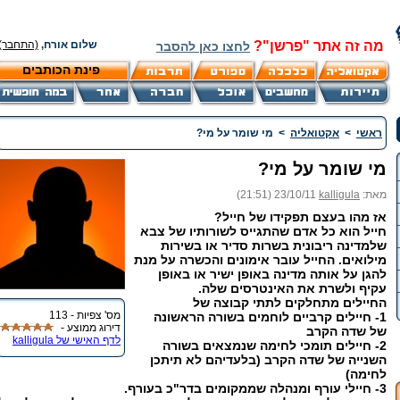
מה זה אתר "פרשן"?
שלום אורח,
(התחבר)
לחצו כאן להסבר
פינת הכותבים
ראשי
>
אקטואליה
>
מי שומר על מי?
מי שומר על מי?
מאת:
kalligula
23/10/11 (21:51)
אז מהו בעצם תפקידו של חייל?
חייל הוא כל אדם שהתגייס לשורותיו של צבא
שלמדינה ריבונית בשרות סדיר או בשירות
מילואים. החייל עובר אימונים והכשרה על מנת
להגן על אותה מדינה באופן ישיר או באופן
עקיף ולשרת את האינטרסים שלה.
החיילים מתחלקים לתתי קבוצה של
מס' צפיות - 113
1- חיילים קרביים לוחמים בשורה הראשונה
דירוג ממוצע -
של שדה הקרב
לדף האישי של kalligula
2- חיילים תומכי לחימה שנמצאים בשורה
השנייה של שדה הקרב (בלעדיהם לא תיתכן
לחימה)
3- חיילי עורף ומנהלה שממקומים בדר"כ בעורף.