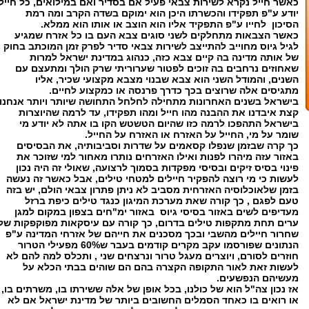
כאשר חייל נקרא לשירות צבאי פעיל אם בסדיר ואם במילואים, כל חייל
יודע ע"פ תפקידו והכשרתו היכן הוא ימוקם בשדה הקרב ומה רמת
הסיכון לחייו ע"פ התפקיד אליו הוא הוצב או אותו הוא ממלא.
כאשר הצבאות מתחלקים לשני סוגים צבא העם בו כל אזרח שמגיע
לגיל גיוס מחוייב להתייצב לשירות צבאי סדיר לפרק זמן המוכתב בחוק
של אותה מדינה בה קיים צבא כזה, כנהוג במדינת ישראל למרות
שאחוזים נרחבים בה זוכים לפטור שערוריתי שרק הולך ומתעצם עם
השנים, והמודל השני הוא צבא שבנוי מצבא מקצועי שכיר, אליו
מתגיסים אלה שרוצים בכך כדרך פרנסה או כמקצוע לחיים.
בישראל בשנים האחרונות מתחילה לחלחל התחושה שיותר ויותר אנחנו
קצת איבדנו את ההבנה מהו חייל ומהו תפקידו, עד לרמה שהיוצרות
בישראל התהפכו לרמה כזו שהיום הטשטש הקו בו אתה לא יודע מי
שומר על מי, החייל על האזרח או האזרח על החייל.
כך קרה שבזמן שנפלו קסאמים על שדרות וסביבותיה, את הבסיסים
באזור עזה מיהרו לפנות ואילו האזרחים נותרו מאחור למי שזוכר את
פינוי בסיס זיקים ובסיסי מפקדות בסמוך לרצועה, שאולי זה היה נכון
לעשות כי מי רוצה להפקיר חיילים למטחי טילים, אבל כאשר זה נעשה
בזמן שלאוכלוסיה האזרחית מסביב לא ניתן פתרון צבאי הולם, יש בזה
טעם לפגם , כך קורה שאת מערכת המיגון כנגד טילים כיפת ברזל
מעדיפים לשים באזור בסיסי גיוס באזור ימ"חים בצפון במקום למגן
ערים תחת מתקפות טילים בדרום, כך קורה עם עיסקאות מפוקפקות של
שחרור חיילים מהשבי ובכך מסכנים את חייהם של אזרחי המדינה ע"פ
הנתונים שפורסמו עקב מקרים קודמים בעבר ש60% מפעילי הטרור
חוזרים לסורם, ויוצרים מעגל טרור ונרצחים שני , ותכלס למה להם לא
לעשות זאת לאור התקופה הקצרה בהם הם שוהים בבתי הכלא על
מעשיהם הנפשעים.
אז נכון צה"ל הוא של כולנו, בכל אופן של אלה ששירתו בו, משרתים בו,
או רואים בו כאחד הסמלים החשובים ביותר של מדינת ישראל אם לא