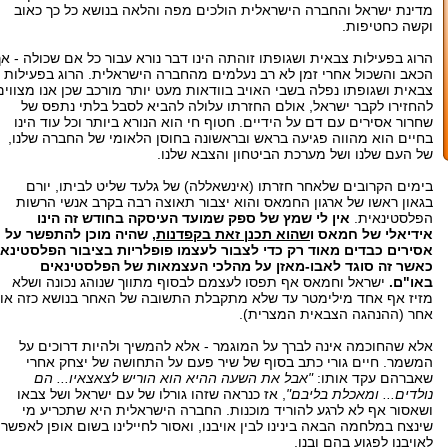
מדינת ישראל והחברה הישראלית הולכים מפה והלאה בנושא כל כך כאוב
וקשה כחטיפות.
הרוג בפעילות צבאית ושגופתו זוהתה הינו דבר נורא עבור כל אם שכולה - אך
הכאב והשכול אחרי זמן לא רב נעלמים מהחברה הישראלית. הרוג בפעילות
צבאית ושגופתו נפלה בשבי האויב בוודאות מעט יותר מורכב שכן אנו מצווים
להחזירו לקבר ישראל, אולם החזרתו עלולה להביא לסבל בלתי נתפס של
שחרור אסירים עם דם על הידיים. חטוף חי הוא הנורא ביותר וכל עוד הינו
בחיים הוא מהווה פגיעה בראש ובראשונה בחוסן הלאומי של החברה שלנו,
של העם שלנו ושל מערכת הביטחון והצבא שלנו.
בימים הקרובים שלאחר חזרתו (אינשאללה) של גלעד שליט לביתו, יורם
בגאון ראשו של ארגון החמאס והוא יצבור תאוצה רבה בקרב אנשי הרשות
הפלסטינאית.
אין לי שמץ של ספק שמועד העיסקה בחודש זה הינו
אידיאלי של חמאס ו
שהוא תכנן זאת בקפדנות
, שהיה מוכן להתפשר על
אסירים כבדים מאוד רק כדי לצבור לעצמו פופלריות בציבור הפלסטינאי
כאשר זה סוגד לאבו-מאזן על מהלכי העצמאות של הפלסטינאים
באו"ם.
ישראל וחמאס אף תפסו לעצמם לבסוף מתווך שנוהג נכונה ושלא
מזיז אף אחד מילימטר עד שלא מתקבלת התשובה של האחר בנושא כזה או
אחר (ההנהגה הצבאית המצרית).
אלא שהחוכמה אינה לברך על המוגמר - אלא להמשיך ולהיות דרוכים על
המשמר. חיים גורי כתב בסוף של שיר פעם על התחושה של יצחק אחרי
שאברהם עקד אותו:
"אבל את השעה ההיא הוא הוריש לצאצאיו... הם
נולדים... ומאכלת בליבם"
, אז כנראה שזהו גורלו של עם ישראל ושל צבאו
ושאסור אף לא לרגע להוריד מוכנות. החברה הישראלית היא שתכריע מי
שינצח במלחמה הבאה בינינו לבין אויבנו, ואסור לחיילינו בשום אופן לאפשר
לאויבנו לפגוע בהם ובנו.