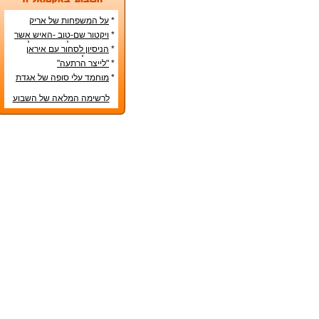
*
על המשפחות של אריק
איינשטיין ואורי זוהר
*
ויקטור שם-טוב -האיש אשר
עיצב את מפלגת השמאל
*
הניסיון לסחור עם איראן
מפ"ם
בדרכים לא-כשרות
*
"לייצר הרתעה"
*
מוחמד עלי סופה של אגדת
איגרוף
לרשימה המלאה של השבוע