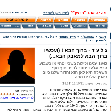
מה זה אתר "פרשן"?
שלום אורח,
(התחבר)
לחצו כאן להסבר
פינת הכותבים
ראשי
>
אקטואליה
>
מדיני בטחוני
>
ג ל ע ד - ברוך הבא ! (ועכשיו ברוך הבא
למאבק הבא...)
ג ל ע ד - ברוך הבא ! (ועכשיו
ברוך הבא למאבק הבא...)
1942 ימים ולילות בשבי יסתיימו בשבוע
הבא וגלעד יחזור לביתו סוף סוף.
השאלה היא לאן הוא והדור שלנו כיום
בארץ הולכים מפה
מאת:
מיכה אקדמן
12/10/11 (18:31)
אחרי יותר מחמש שנים, שלושה חודשים
מס' צפיות - 99
ושבועיים, שהם מעל 46 אלף שעות בשבי ארגון
דירוג ממוצע -
הטרור החמאס המונע ממנו ביקורי צלב אדום
לדף האישי של מיכה אקדמן
ותנאי מחייה בסיסיים - גלעד שליט אמור
להשתחרר סוף סוף. 1942 ימים ולילות בשבי
יסתיימו להם בשבוע הבא וגלעד יחזור לביתו. השאלה האמיתי היא לאן