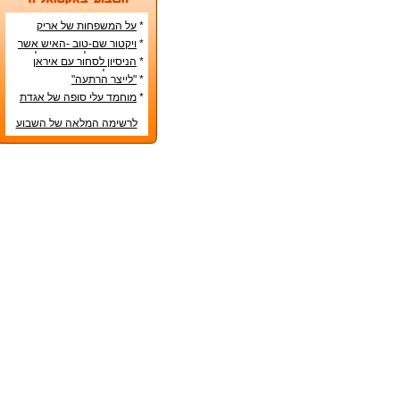
*
על המשפחות של אריק
איינשטיין ואורי זוהר
*
ויקטור שם-טוב -האיש אשר
עיצב את מפלגת השמאל
*
הניסיון לסחור עם איראן
מפ"ם
בדרכים לא-כשרות
*
"לייצר הרתעה"
*
מוחמד עלי סופה של אגדת
איגרוף
לרשימה המלאה של השבוע