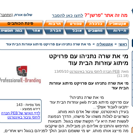
מה זה אתר "פרשן"?
שלום אורח,
(התחבר)
לחצו כאן להסבר
פינת הכותבים
ראשי
>
אקטואליה
>
מי את שרה נתניהו עם פרויקט מיתוג עוזרות הבית עוד
מי את שרה נתניהו עם פרויקט
מיתוג עוזרות הבית עוד
מאת:
PEB חברה ליחסי ציבור באינטרנט
13/05/10
(11:18)
מי את שרה נתניהו עם פרויקט מיתוג עוזרות
הבית עוד
מי את שרה נתניהו?
עם פרויקט מיתוג מבית peb עוזרות הבית עוד
מס' צפיות - 143
יתבעו לעבוד אצלך...
דירוג ממוצע -
בעידן האינטרנט, שמו של אדם הוא מותג.
לדף האישי של PEB חברה
כשרוצים לגלות משהו על מישהו, הדרך הנפוצה
ליחסי ציבור באינטרנט
לעשות זאת היא ע"י הקשת שמו בגוגל. תוצאות
החיפוש והתכנים אליהם הן מובילות, הם שיקבעו
מה מייצג אותו מותג. יש מי ששמם הטוב הולך לפניהם בגוגל ויש אחרים,