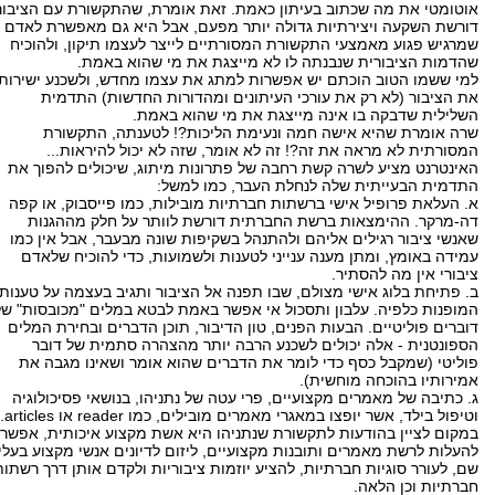
אוטומטי את מה שכתוב בעיתון כאמת. זאת אומרת, שהתקשורת עם הציבור
דורשת השקעה ויצירתיות גדולה יותר מפעם, אבל היא גם מאפשרת לאדם
שמרגיש פגוע מאמצעי התקשורת המסורתיים לייצר לעצמו תיקון, ולהוכיח
שהדמות הציבורית שנבנתה לו לא מייצגת את מי שהוא באמת.
למי ששמו הטוב הוכתם יש אפשרות למתג את עצמו מחדש, ולשכנע ישירות
את הציבור (לא רק את עורכי העיתונים ומהדורות החדשות) התדמית
השלילית שדבקה בו אינה מייצגת את מי שהוא באמת.
שרה אומרת שהיא אישה חמה ונעימת הליכות?! לטענתה, התקשורת
המסורתית לא מראה את זה?! זה לא אומר, שזה לא יכול להיראות...
האינטרנט מציע לשרה קשת רחבה של פתרונות מיתוג, שיכולים להפוך את
התדמית הבעייתית שלה לנחלת העבר, כמו למשל:
א. העלאת פרופיל אישי ברשתות חברתיות מובילות, כמו פייסבוק, או קפה
דה-מרקר. ההימצאות ברשת החברתית דורשת לוותר על חלק מההגנות
שאנשי ציבור רגילים אליהם ולהתנהל בשקיפות שונה מבעבר, אבל אין כמו
עמידה באומץ, ומתן מענה ענייני לטענות ולשמועות, כדי להוכיח שלאדם
ציבורי אין מה להסתיר.
ב. פתיחת בלוג אישי מצולם, שבו תפנה אל הציבור ותגיב בעצמה על טענות
המופנות כלפיה. עלבון ותסכול אי אפשר באמת לבטא במלים "מכובסות" של
דוברים פוליטיים. הבעות הפנים, טון הדיבור, תוכן הדברים ובחירת המלים
הספונטנית - אלה יכולים לשכנע הרבה יותר מהצהרה סתמית של דובר
פוליטי (שמקבל כסף כדי לומר את הדברים שהוא אומר ושאינו מגבה את
אמירותיו בהוכחה מוחשית).
ג. כתיבה של מאמרים מקצועיים, פרי עטה של נתניהו, בנושאי פסיכולוגיה
וטיפול בילד, אשר יופצו במאגרי מאמרים מובילים, כמו reader או articles.
במקום לציין בהודעות לתקשורת שנתניהו היא אשת מקצוע איכותית, אפשר
להעלות לרשת מאמרים ותובנות מקצועיים, ליזום לדיונים אנשי מקצוע בעלי
שם, לעורר סוגיות חברתיות, להציע יוזמות ציבוריות ולקדם אותן דרך רשתות
חברתיות וכן הלאה.