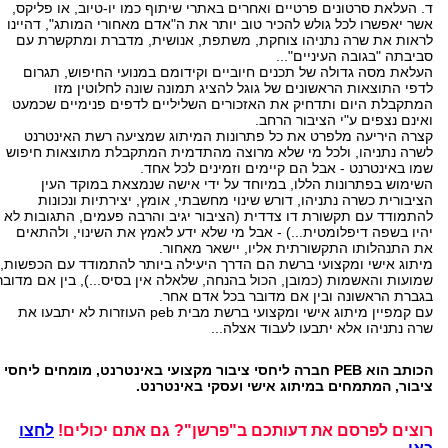
ד. העלאת סרטונים פרטיים ואחרים באתרי שיתוף כמו יו-טיוב, או פליקס,
אשר יאפשרו לכל גולש להכיר טוב יותר את ה"אדם מאחורי המותג", דהיינו
לראות את שרה נתניהו צוחקת, משתפת, אנושית, מדברת ומתקשרת עם
סביבתה "בגובה העיניים"...
העלאת מסה גדולה של תכנים חיוביים וקידומם במנועי החיפוש, תגרום
לדפי התוצאות הראשונים של גוגל להציג תמונה שונה לחלוטין מזו
המתקבלת היום ותדחיק את האזכורים השליליים לדפים פנימיים שכמעט
ואינם נצפים ע"י הציבור הרחב.
קצרה היריעה מלפרט את כל פתרונות המיתוג שמציעה רשת האינטרנט
לשרה נתניהו, ולכל מי שלא מרוצה מהתדמית המתקבלת מתוצאות חיפוש
שמו באינטרנט - אבל הם קיימים וזמינים לכל אחד.
השימוש בפתרונות הללו, במיוחד על ידי אישה שנמצאת במוקד העין
הציבורית כשרה נתניהו, דורש שינוי מחשבתי, אומץ, יצירתיות ונכונות
להתמודד עם תקשורת דו צדדית (הציבור יגיב והרבה פעמים, התגובות לא
יהיו בשפה דיפלומטית...) - אבל מי שלא ידע לאמץ את השינוי, ולהתאים
את התנהלותו התקשורתית אליו, יישאר מאחור.
מיתוג אישי ומקצועי ברשת הם הדרך היעילה ביותר להתמודד עם הכפשות,
שמועות והאשמות (כמובן, הכול בהנחה, שלאלה אין בסיס...), בין אם מדובר
בגברת הראשונה ובין אם מדובר בכל אדם אחר.
עם קמפיין מיתוג אישי ומקצועי ברשת מבית peb העוזרות לא יתבעו את
שרה נתניהו אלא יתבעו לעבוד אצלה...
הכותב הוא PEB חברה ליחסי ציבור מקצועי באינטרנט, מומחים ליחסי
ציבור, המתמחים במיתוג אישי ועסקי באינטרנט.
רוצים לפרסם את דעותכם ב"פרשן"? גם אתם יכולים!
לחצו