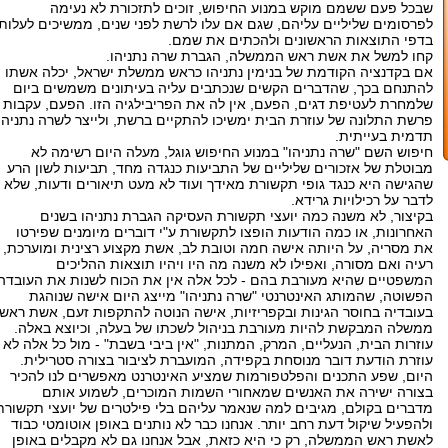
שבכל פעם ששמם מוקש במנוע החיפוש, זוכים לתזכורת לא נעימה
לפרסומים שליליים עליהם, שגם אם עלו לרשת לפני שנים, ממשיכים לעלות
בדפי התוצאות הראשונים ולהכתים את שמם.
קחו למשל את אשת ראש הממשלה, הגברת שרה נתניהו.
אם בקדנציה הקודמת של בנימין נתניהו כראש ממשלת ישראל, יכלה אשתו
להתנחם בכך, שהדברים הקשים שנכתבים עליה בעיתונים משמשים ביום
שלמחרת לעטיפת דגים, הפעם, אין לה את הפריבילגיה הזו. הפעם, עקבות
פרשת התלונה של עוזרת הבית ימשיכו להתקיים ברשת, ולייצר לשרה נתניהו
תדמית בעייתית.
חיפוש השם "שרה נתניהו" במנוע החיפוש גוגל, מעלה היום רשימה לא
מבוטלת של אזכורים שליליים של התביעות כנגדה מחד, תביעות לשון הרע
שהגישה היא כנגד גופי תקשורת מאידך ועוד לא מעט תיאורים ודעות, שלא
לדבר על רכילויות גרידא.
בקיצור, לא משנה כמה יועצי תקשורת העסיקה הגברת נתניהו בשנים
האחרונות, או כמה הודעות הופצו לתקשורת ע"י דוברים מיומנים שפירטו
את מסריה, על היותה אישה חמה וטובת לב, אשת מקצוע רצינית ומוערכת,
רעיה ואם מסורה, ואפילו לא משנה מה היו ויהיו תוצאות ההליכים
המשפטיים שהיא מעורבת בהם - לכל אלה אין את הכוח לשנות את העובדה
הפשוטה, שהמותג האינטרנטי "שרה נתניהו" מייצג היום אישה שנוהגת
בעובדיה בחוסר הגינות ובקפריזיות, אישה הנוטה להתקפות זעם, אשת ראש
ממשלה המבקשת להיות מעורבת בניהול לשכתו של בעלה, וכיוצא באלה.
עוזרות הבית, הנעליים, המרק, המתנות, "אין ביבי בשבת" - מול כל אלה לא
עוזרת הודעת דובר מנוסחת בקפידה, המועברת לציבור בצורה סטרילית.
היום, שפע התכנים והפלטפורמות שמציע האינטרנט מאפשרים לנו להכיר
בצורה ישירה את האנשים שמאחורי השמות המוכרים, לשמוע אותם
מדברים בקולם, מגיבים למה שנאמר עליהם בלי פילטרים של יועצי תקשורת
ולהפעיל שיקול דעת רחב יותר. אנחנו כבר לא נותנים באופן אוטומטי כבוד
לאשת ראש הממשלה, רק כי היא כזאת, אבל אנחנו גם לא מקבלים באופן