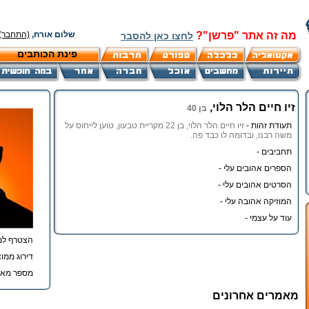
מה זה אתר "פרשן"?
שלום אורח,
(התחבר)
לחצו כאן להסבר
פינת הכותבים
זיו חיים הלר הלוי,
בן 40
תעודת זהות -
זיו חיים הלר הלוי, בן 22 מקריית טבעון, טוען לייחוס על
משה רבנו, ובדומה לו כבד פה.
תחביבים -
הספרים אהובים עלי -
הסרטים אהובים עלי -
המוזיקה אהובה עלי -
עוד על עצמי -
הצטרף למ
דירוג ממוצ
מספר מאמ
מאמרים אחרונים