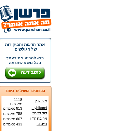
אתר הדעות והביקורות
של הגולשים
בוא להביע את דעתך
בכל נושא שתרצה
1118
רועי אורן
מאמרים
elybikoret
813 מאמרים
דוד דרומר
758 מאמרים
אהובה קליין
607 מאמרים
חיים נוי
433 מאמרים