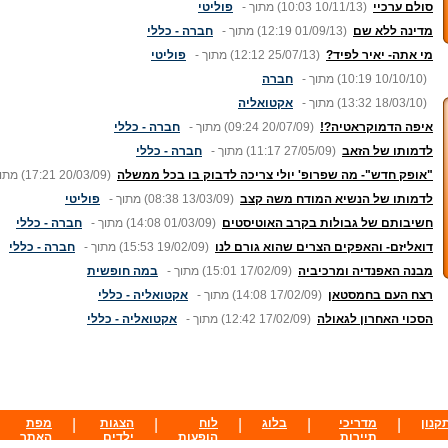
סולם ערכיי
(10:03 10/11/13)
מתוך -
פוליטי
מדינה ללא שם
(12:19 01/09/13)
מתוך -
חברה - כללי
מי אתה- יאיר לפיד?
(12:12 25/07/13)
מתוך -
פוליטי
(10:19 10/10/10)
מתוך -
חברה
(13:32 18/03/10)
מתוך -
אקטואליה
איפה הדמוקראטיה?!
(09:24 20/07/09)
מתוך -
חברה - כללי
לדמותו של הזאב
(11:17 27/05/09)
מתוך -
חברה - כללי
"אופק חדש"- מה שפרופ' יולי צריכה לדבוק בו בכל ממשלה
(17:21 20/03/09)
מתוך
לדמותו של הנשיא המודח משה קצב
(08:38 13/03/09)
מתוך -
פוליטי
חשיבותם של גבולות בקרב האוטיסטים
(14:08 01/03/09)
מתוך -
חברה - כללי
דואליזם- והאפקים הצרים שהוא גורם לנו
(15:53 19/02/09)
מתוך -
חברה - כללי
מבנה האפנדיה ומרכיביה
(15:01 17/02/09)
מתוך -
במה חופשית
רצח העם בחמסטאן
(14:08 17/02/09)
מתוך -
אקטואליה - כללי
הסכוי האחרון לגאולה
(12:42 17/02/09)
מתוך -
אקטואליה - כללי
קנון
|
מדריכי
|
בלוג
|
לוח
|
הצגות
|
מפת
תיירות
הופעות
ילדים
האתר