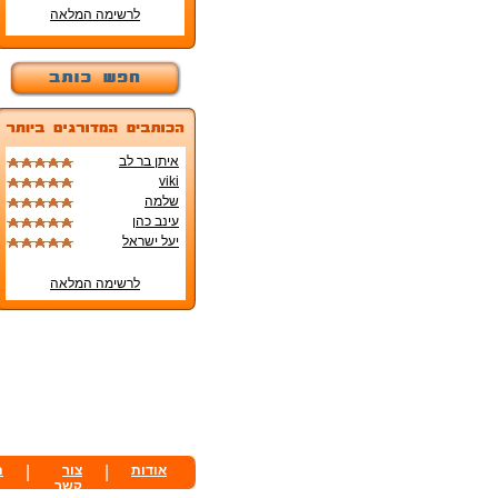
לרשימה המלאה
איתן בר לב
viki
שלמה
עינב כהן
יעל ישראל
לרשימה המלאה
אודות
|
צור
|
ת
קשר