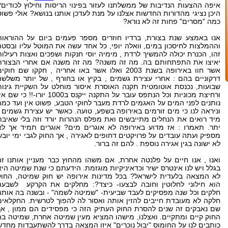
איפה ההצעות הנדיבות של ממשלתנו לעזור בפינוי הריסות וחילוץ לכודים?
היכן נציגי מהדורות החדשות אצלנו על מנת לעדכן אותנו בנושא? אולי פשוט
כמה "מסרים" פחות זה לא נורא?
אנו באמצע שנת בצורת, ברדיו חוזרים מספר פעמים ביום על ההוראות
וההמלצות לחיסכון במים, וואלה יופי, כל אחד עשה את המוטל עליו ובסטה
זהו, הכנרת יכולה להמשיך לרדת , מימיה יוסי חנקות ושפכים ואצות רעילות
יאיצו את התפתחותם בה. מה זה משנה? מה זה משנה אם אחרי הבצורת
אשר חוו באירופה בשנת 2003 ואלו אשר באו אחריה , חקקו שם חוקי
דרקוניים בהם : אחרי עצירת גשמים , בקיץ או בחורף , של יותר משלשה
שבועות, נכנסת אוטומטית תקנה האוסרת איסור מוחלט על השקיית גינות
ורחיצת מכוניות וכל הנתפס עובר על התקנה ייקנס ב1000 יורו-!! כי שם
נותנים לפני המים על האגמים לרדת מעבר לחוקי הטבע, פשוט אין ועד כמה
וניראה לנו כי מים זורמים באירופה בשפע, טועה. כאשר יש עצירת גשמים ,
מיד רואים את הנחלים מתייבשים ואת מפלס הנהרות יורד וזה בלי שאיבת
יתר. תאמרו : אז מדוע באירופה לא אוגרים מים? אוגרים תמיד אך לא
מספיק ועתה עובדים על פרויקטים דחופים לאגירה , אך החוק לגבי ימי יובש
לא ישונה בגין אגירה נוספת . להם זה ברור.
ואנו , אנו חיים על פלנטה אחרת, אם משהו מהחוץ כבר מעניין אותנו זה
בגלל ויש לנו אינטרס ישיר וכדאיניקיות מוגזמת. הידעתם כי שנת שמיטה היא
לא המצאה בלעדית לישראל? בכל מדינות אירופה יש חוק שמיטה, החוק
הוא חילוני לחלוטין וחובה לבצעו- כיצד?: מחלקים את הקרקע לשבעה
חלקים וכל שנה מפסיקים לעבד שביעית- "שמיטה לשמה" - ובשנה בה אותה
חלקה לא מעובדת חייבים להזין אותה ואסור לה להפוך לטרשית. החקלאים
שם נאבקים זה שנים להסרת החוק העתיק הזה כי מפסידים הם ממון , אך
החוק קיים ומתקיים. ואצלנו, מישהו המציא מעין שמיטה אחרת, שמיטה בה
כותבים לנו על החומוס "יבול נוכרים" איזו המצאה בדרך להשתעבדות מחדש