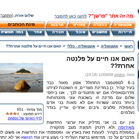
מה זה אתר "פרשן"?
שלום אורח,
(התחבר)
לחצו כאן להסבר
פינת הכותבים
ראשי
>
אקטואליה
>
אקטואליה - כללי
>
האם אנו חיים על פלנטה אחרת??
האם אנו חיים על פלנטה
אחרת??
מאת:
zvidoc
12/09/08 (19:18)
ב-6 לספטמבר התחולל אסון מאוד כבד
בעיר קהיר, כן במדינת מצריים, זו השוכנת לצידנו
מדרוםואפילו אם יש מתנגדים לכך , אנו ביחסי
שלום עם מדינה זו. בשכונת עוני מהנחותות
ביותר נהרגו עשרות אם לא מאות בני אדם
המפולת סלעים ורבים אחרים עדיין בגדר
מס' צפיות - 651
נעלמים.
דירוג ממוצע -
לדף האישי של zvidoc
אין יום בו אני מדליק את ערוצי החדשות
מאירופה
ולא תינתן תמונת מצב מהקורה
במפולת בקהיר. לעומת זאת בארץ או ופספסתי את החדשות או פשוט לא
מדברים על כך. מחיפוש ברשת העליתי כי נענע ציינו את
הנושא
אך לא יותר.