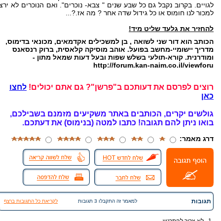
לגויים. בקרוב נקבל גם כל שבע שנים " צבא- נוכרים". ואם הנוכרים לא ירצו
למכור לנו חומוס או כל גידול שדה אחר ? מה אז.?...
להחזיר את גלעד שליט מיד!
הכותב הוא דור שני לשואה , בן למשכילים אקדמאים, מכונאי בדימוס,
מדריך יישומיי-מחשב בפועל. אוהב מוסיקה קלאסית, ברוק רנסאנס
ומודרנית. קורא-תולעי בשלש שפות ובעל דעות שמאל מתון -
http://forum.kan-naim.co.il/viewforu
רוצים לפרסם את דעותכם ב"פרשן"? גם אתם יכולים!
לחצו
כאן
גולשים יקרים, הכותבים באתר משקיעים מזמנם בשבילכם,
בואו ניתן להם תגובה!
כתבו למטה (בנימוס) את דעתכם.
דרג מאמר:
תגובות
למאמר זה התקבלו 3 תגובות
לקריאת כל התגובות ברצף