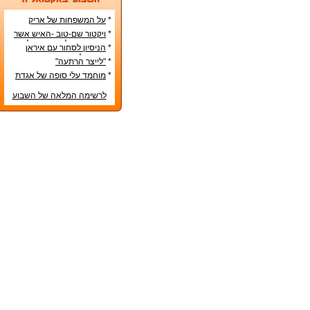
*
על המשפחות של אריק
איינשטיין ואורי זוהר
*
ויקטור שם-טוב -האיש אשר
עיצב את מפלגת השמאל
*
הניסיון לסחור עם איראן
מפ"ם
בדרכים לא-כשרות
*
"לייצר הרתעה"
*
מוחמד עלי סופה של אגדת
איגרוף
לרשימה המלאה של השבוע