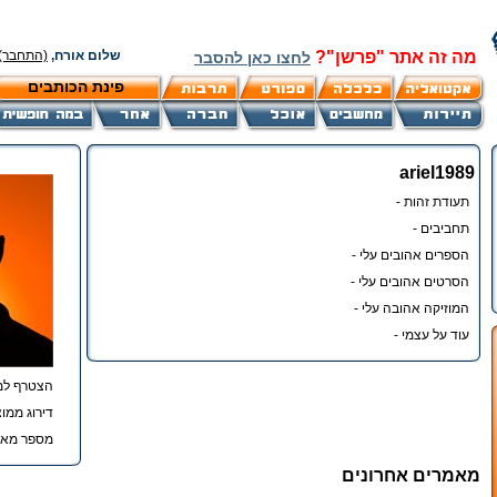
מה זה אתר "פרשן"?
שלום אורח,
(התחבר)
לחצו כאן להסבר
פינת הכותבים
ariel1989
תעודת זהות -
תחביבים -
הספרים אהובים עלי -
הסרטים אהובים עלי -
המוזיקה אהובה עלי -
עוד על עצמי -
הצטרף למ
דירוג ממוצ
מספר מאמ
מאמרים אחרונים