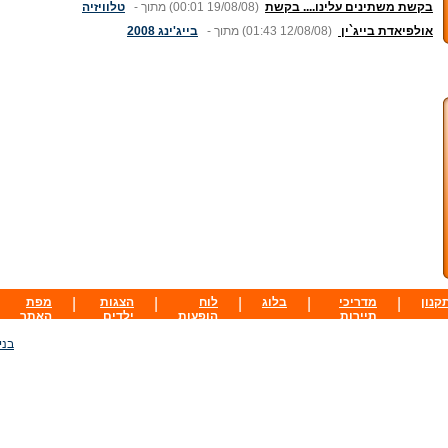
בקשת משתינים עלינו.... בקשת
(00:01 19/08/08)
מתוך -
טלוויזיה
אולפיאדת בייג`ין
(01:43 12/08/08)
מתוך -
בייג'ינג 2008
קנון
|
מדריכי
|
בלוג
|
לוח
|
הצגות
|
מפת
תיירות
הופעות
ילדים
האתר
בני