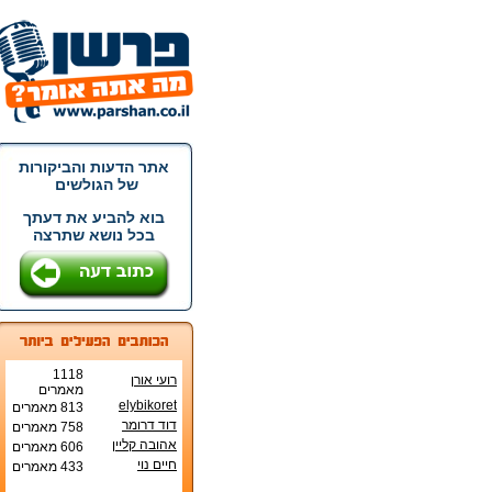
אתר הדעות והביקורות
של הגולשים
בוא להביע את דעתך
בכל נושא שתרצה
1118
רועי אורן
מאמרים
elybikoret
813 מאמרים
דוד דרומר
758 מאמרים
אהובה קליין
606 מאמרים
חיים נוי
433 מאמרים