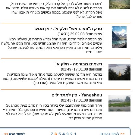
"נזהרנו מאוד שלא לדרוך על קרח חלול, כיוון שידענו שאם ניפול,
החברים למטה לא יוכלו לשמוע את קריאות העזרה שלנו. חצינו את
מפל הקרח, לא לפני שנגסנו בכמה נטיפים מעוררי תיאבון, שהיו
פזורים לכל אורכו".
טרק ה"וואי-וואש" חלק א'- יומן מסע
עמית מורלי
29.02.08 (14:31)
עם הכניסה לתוך הרכס, הנוף החל נפרש מתחתינו, ומעלינו רבצו
שמיים אפורים וקודרים. היה זה אמצע חודש מאי, ורוח מקפיאה גלשה
אלינו מן המדרונות. הקיץ הפרואני הוא דוגמא יפה לטענה, שהכל
יחסי בחיים.
רשמים מבורמה - חלק א`
17.01.08 (02:49)
darksun
בורמה היא מדינה שקשה לקטלג, מצד אחד מאוד שונה ממדינות
דרום-מזרח אסיה המתויירות יחסית (תאילנד/קמבודיה/ויאטנם), ומצד
שני שונה גם משני הענקים של אסיה (הודו-סין).
Yangshou - סין למתחילים
17.01.08 (02:43)
darksun
אחד המקומות שהתחבבו עלי ביותר בסין היה פרובינצית Guangxi
שבדרום מערב המדינה, ובמיוחד אזור העיירה Yangshou. האזור דיי
מתוייר (אין כמעט מי שמגיע לסין ולא מבקר שם), אבל בכל זאת לא
מספיק מתוייר עדיין כדי...
7
6
5
4
3
2
1