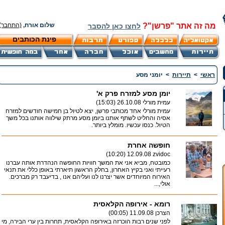
מה זה אתר "פרשן"?
שלום אורח,
(התחבר)
לחצו כאן להסבר
פינת הכותבים
ראשי
>
תיירות
>
יומני מסע
יומן מסע למזרח פרק א'
עמית מורלי
26.10.08 (15:03)
עמית מורלי אחד מכותבי פרשן, יצא לטיול בן חמישה חודשים למזרח
אסיה והחליט לשתף אותנו ביומן מסע מרתק שילווה אותנו בכל משך
הטיול. כנסו עכשיו. מומלץ ביותר.
חופשה אחרת
12.09.08 (10:20)
zvidoc
כמובטח, מביא אני את המשך חוויות החופשה הנהדרת אותה עברנו
רעייתי ואני בקיץ האחרון, בחלק הראשון תיארתי באופן כללי את תנאי
האירוח המיוחדים אשר יצרנו לנו ועליהם אנו , בדיעבד רק מברכים.
אולי,...
רומא - אירופה הקלאסית
הצרכן
11.09.08 (00:05)
לפני שנים רבות הוכרזה באירופה הקלאסית, תחרות בין ערי הבירה, מי