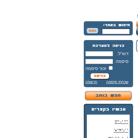
דוא"ל:
סיסמה:
זכור סיסמה
שכחתי סיסמה
הרשמה
׳׳” ׳–׳”?
׳ ׳¡׳™׳•׳