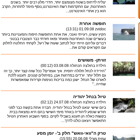
יצליח לדחוס בשטח מצומצם יותר, חדרי מלון רבים יותר. בשנים
האחרונות, עם התקדמות רשת האינטרנט,נוסף מימד לתחרות, הקרב
הוא בין אתרי האינטרנט,...
חופשה אחרת
01.09.08 (13:31)
zvidoc
הקיץ עשינו, רעייתי ואנכי, את אחת החופשות היפות והמעניינות ביותר
בעשרים שנה האחרונות ומאחר ומאז חזרתי כבר הצטברו בבטני
דברים עליהם הייתי יכול לכתוב שעות של רעל, לקחתי החלטה לחלוק
עם הקוראים קודם את...
זוויתן- משושים
הילדה בחולצה הכחולה
03.08.08 (00:12)
"הירידה לנחל תלולה יחסית. איך אומרים? ככל שזה קצר יותר, כך זה
גם תלול יותר. יורדים במדרגות אבן, בפיתולים קטנים. תענוג ללכת
לאורכו של הנחל. ישנן כמה בריכות נעימות וקרירות שמאפשרות
שחייה..."
טיול בנחל יהודיה
הילדה בחולצה הכחולה
24.07.08 (02:12)
ביום שישי יצאנו לטיול בנחל יהודיה. חברה אחת בקשה כבר לפני
חודש שנסע ליהודיה באחד מימי השישי בהם היא נמצאת בבית.
בקשות כאלה הן תענוג בשבילי לקיים. בסוף השבוע האחרון הטיול
התאפשר ויצאנו כולנו לדרך....
טרק ה"וואי-וואש" חלק ב'- יומן מסע
עמית מורלי
20.06.08 (15:55)