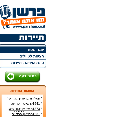
יומני מסע
הצעות לטיולים
פינת הוידאו - תיירות
*
פסל דוד בן גוריון עומד על
הראש
*
1541קו שייט חיפה-עכו
*
1373מושב אחיטוב-עמק
חפר-יום פתוח25.5.15
*
1531מרכז ג'ן-הבדויים