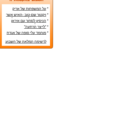
*
על המשפחות של אריק
איינשטיין ואורי זוהר
*
ויקטור שם-טוב -האיש אשר
עיצב את מפלגת השמאל
*
הניסיון לסחור עם איראן
מפ"ם
בדרכים לא-כשרות
*
"לייצר הרתעה"
*
מוחמד עלי סופה של אגדת
איגרוף
לרשימה המלאה של השבוע