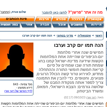
מה זה אתר "פרשן"?
שלום אורח,
(התחבר)
לחצו כאן להסבר
פינת הכותבים
ראשי
>
אקטואליה
>
מדיני בטחוני
>
הנה תמו יום קרב וערבו
הנה תמו יום קרב וערבו
חמישים שנה אחרי מלחמת
יום-הכיפורים שהייתה אחת המלחמות
הקשות שידעה מדינת-ישראל קמנו בחג
שמחת תורה שבו שמחים על סיום
קריאת חמשת חומשי התורה וההתחלה
מחדש, לאירוע טרור קשה הכולל הרוגים,
פצועים, וחטופים. כדי להבין את התמונה
צריך לספר אותה מנקודת המבט של
מס' צפיות - 643
שלושה גורמים: הצבא הישראלי, חמאס,
דירוג ממוצע -
ומשרד הביטחון.
לדף האישי של רועי אורן
מאת:
רועי אורן
09/10/23 (02:17)
חמישים שנה אחרי מלחמת יום-הכיפורים שהייתה אחת המלחמות הקשות