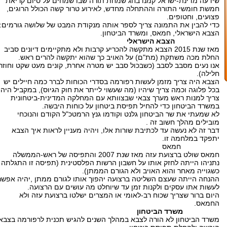
שידעה מדינת-ישראל קמנו בחג שמחת תורה שבו שמחים על סיום קריאת
חמשת חומשי התורה וההתחלה מחדש, לאירוע טרור קשה הכולל הרוגים,
פצועים, וחטופים.
כדי להבין את התמונה צריך לספר אותה מנקודת המבט של שלושה גורמים:
הצבא הישראלי, חמאס, ומשרד הביטחון.
הצבא הישראלי
מאז שנת 2015 הצבא מתקשה להכריע קרבות ולא מתקיימים דיונים סביב
החלת מכה משתקת (מת"ם) על האויב כך שהוא יתקשה להרים ראש.
אנו נעים מסבב לסבב (כשבכול סבב יש מטרה אחרת, קונים מעט שקט וחוזר
חלילה).
הצבא היה צריך מזמן לעשות רפורמה בסדרי הכוחות לברר כמה חיילים יש
בכל פלוגה וכמה צריך שיהיו (מה שעשוי לייתר את חוק הגיוס), במקביל היה
צריך למנות ראש מערך צבאי שבצוותא עם המחלקה המדינית-ביטחונית
במשרד הביטחון כדי להחיל תפיסת ביטחון על כוחות היבשה.
לא שמעתי את שר הביטחון גלנט וקודמו גנץ הרמטכ"ל הקודם והנוכחי
מובילים מהלך חשוב זה .
דבר זה לא נעשה עד לכתיבת שורות אלו, ויהיה מעניין לראות איך הצבא
יתפקד במלחמה זו.
חמאס
חמאס שולט ברצועת עזה מאז שנת 2007 והתפיסה של ראש-הממשלה
נתניהו הייתה לחזק אותו על חשבון הרשות הפלסטינית (תפיסה זו התגלתה
כשגוייה מאחר והוא האויב ולא הגורם הממתן).
ההנחה הייתה שעצם השליטה ברצועה יהפוך אותו לגורם ממתן ,יהיה אפשר
לעשות אתו עסקים ולקנות זמן עד שיוחלט מה עושים עם הרצועה.
היום ברור שצריך שכוח רב-לאומי או המצרים ישלטו ברצועת עזה ולא
החמאס.
משרד הביטחון
משרד הביטחון לא הורה לצבא במהלך השנים להגיש תכנית לרפורמה בצבא