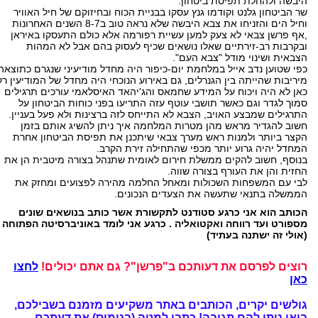
היבשה ולהחלת תפיסת ביטחון.
שר הביטחון גלנט וקודמו גנץ עסקו בבניית הכוח ובחיזוקם של חיל האוויר
וחיל הים והזניחו את צבא היבשה שלא נראה טוב ב8-7 השנים האחרונות
,אף פרשן צבאי לא צעק למען עשיית רפורמה אלא כולם התעסקו באיראן
ובקרבות רב-זירתיים שאלו נושאים שכיף לעסוק בהם אבל לא המהות
הצבאית ושינוי מודל "צבא העם".
כפי שטוען נדב אייל במלחמת יום-כיפור היה מחדל מודיעיני שנגרם כתוצאה
מיריבות שהייתה בין הגנרלים, גם באירוע הנוכחי היה מחדל של המודיעין רק
כאן לא היה ויכוח על המידע שחמאס והג'יהאד האיסלאמי עורכים תרגילים
סמוך לגדר וגם כאשר תושבי עוטף עזה התריעו בפני כוחות הביטחון על
התרגילים שמבצע האויב, הצבא לא התייחס לזה ברצינות ולא פעל בעניין.
חשוב להגדיר מראש מהן מטרות המלחמה איך ניתן להשיג אותם בזמן
הקצר ביותר ולמנות ראש מערך צבאי שיתכנן את תפיסת הביטחון אחרת
המחדל יהיה גרוע יותר מכפי שהתחילה זירת הקרב.
בנוסף, חשוב להקים ממשלת חירום לאומית שתנהל בצורה מיטבית הן את
החזית והן את העורף בצורה שווה.
לבי עם המשפחות השכולות ומאחל החלמה מהירה לפצועים ומחזק את
הממשלה בתנאי שתעשה את הצעדים הנכונים.
הכותב הוא אני כרגע סטודנט לתקשורת אשר כותב בנושאים שונים
מספורט ועד רווחה ואקטואליה . כרגע אני לומד באוניברסיטה הפתוחה
(אולי זה ישתנה בעתיד)
רוצים לפרסם את דעותכם ב"פרשן"? גם אתם יכולים!
לחצו
כאן
גולשים יקרים, הכותבים באתר משקיעים מזמנם בשבילכם,
בואו ניתן להם תגובה!
כתבו למטה (בנימוס) את דעתכם.