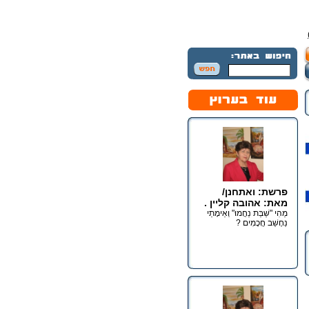
פרשת: ואתחנן/
מאת: אהובה קליין .
מַהִי "שַׁבַּת נַחֲמוּ" וְאֵימָתַי
נֵחָשֵׁב חֲכָמִים ?