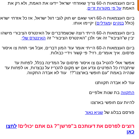
ביום העצמאות ה-60 צריך שאזרחי ישראל יידעו את האמת, ולא רק את
האמת
על פי מקורות זרים
.
ביום העצמאות ה-60 ראוי שאם יש חוק לגבי דגל ישראל, אז כל אזרחי ישרא
(כולל
בנקים
ו
מגדלים
) יקיימו אותו.
ביום העצמאות ה-60 הייתי רוצה שכשמדברים על האינטרס הציבורי מישהו
יבין ש"הציבור" זה אני ולכן "האינטרס הציבורי" זה
האינטרס שלי
.
ביום העצמאות ה-60 הייתי אומר עוד המון דברים, אבל אני תחת צו איסור
פרסום. איך אומרים, רזי? פי קשור וידיי כבולות.
אפשר אולי להטיל גם צו איסור פרסום על המדינה בכלל, לפחות עד
שיתבררו כל הפרטים ונדע אם יש מקום להכריז על נבצרות, או לפחות עד
שנהיה באמת "עם חופשי בארצנו"?! עוד לא אבדה התקווה.
עוד לא אבדה תקוותנו
התקווה
בת שנות אלפיים
להיות עם חופשי בארצנו
פורסם בבלוג של
שגיא נאור
רוצים לפרסם את דעותכם ב"פרשן"? גם אתם יכולים!
לחצו
כאן