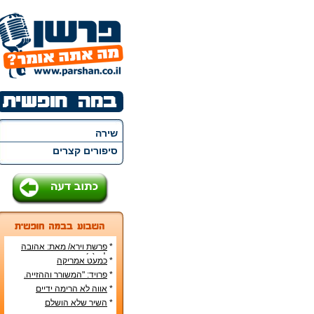
שירה
סיפורים קצרים
*
פרשת וירא/ מאת: אהובה
קליין (c)
*
כמעט אמריקה
*
פרויד: "המשורר וההזייה.
מעשה היצירה בראי
*
אווה לא הרימה ידיים
הפסיכואנליזה".
*
השיר שלא הושלם