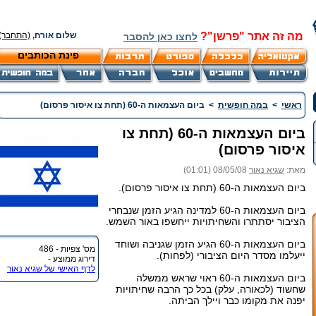
מה זה אתר "פרשן"?
שלום אורח,
(התחבר)
לחצו כאן להסבר
פינת הכותבים
ראשי
>
במה חופשית
>
ביום העצמאות ה-60 (תחת צו איסור פרסום)
ביום העצמאות ה-60 (תחת צו
איסור פרסום)
מאת:
שגיא נאור
08/05/08 (01:01)
ביום העצמאות ה-60 (תחת צו איסור פרסום).
ביום העצמאות ה-60 למדינה הגיע הזמן שנבחרי
הציבור יסתתרו והשחיתויות ייחשפו באור השמש.
ביום העצמאות ה-60 הגיע הזמן שגניבה ושוחד
מס' צפיות - 486
ייעלמו מסדר היום הציבורי (לפחות).
דירוג ממוצע -
לדף האישי של שגיא נאור
ביום העצמאות ה-60 ראוי שראש ממשלה
שחשוד (לכאורה, עלק) בכל כך הרבה שחיתויות
יפנה את מקומו כבר ויילך הביתה.