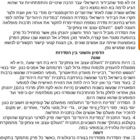
זה לא סוד שהבידור הישראלי עבר הרבה שינויים והתפתחויות עד שהוא
הגיע לרמה בא הוא נמצא כיום.
שלוש עשרה שנה לאחר שהיוצרים הדוקומנטריים מודי בר-און וענת זלצר
חקרו את הבידור הישראלי בסדרת המופת "במדינת היהודים" עלתה לפני
חודש בחינוכית סדרה נוספת המתיימרת לחקור את אותה תרבות מופלאה
העונה לשם :"העולם עצוב אז צוחקים".
את הסדרה מוביל היוצר החד והשנון יהונתן גפן אשר מתחיל כל פרק
בהופעת סטנד-אפ קצרה,ולאחר מכן מפליג אל הנושא שבו עוסק הפרק
באמצעות שיחה עם אנשים שונים ,וכן הצגת קטעי קישור הקשורים לנושא
עצמו שמגיש גפן.
הדמיון והשוני בין הסדרות
שונה
1
:
היות והתכנית "העולם עצוב אז צוחקים" היא בת חצי שעה ,היא לא
מסוגלת להעמיק ולכסות טפח גדול לגבי תרומתם של אמנים כגון: יוסי בנאי,
"הגשש החיוור" ,רביעיית מועדון התיאטרון" ,מופעי הסאטירה שנעשו ברבות
השנים בישראל (דבר שנעשה בהרחבה בתכנית "מדינת היהודים).
2: בעוד מודי בר-און יכול היה לתת את הזווית האישית שלו למופעי
הסאטירה שנעשו בשנות התשעים (היות והוא לקח חלק מרכזי בהם),יהונתן
גפן אחראי לחלק גדול מהתרבות שנוסדה כאן ממלחמת יום-כיפור ועד
המופעים שהוא עושה היום .
3: הסדרה "מדינת היהודים" התעלמה מפועלם של קומיקאים חשובים כגון:
יוסי בנאי, ספי ריבלין,ציפי שביט , גדי יגיל,מוטי גלעדי ,ואחרים ,יש מקום
להזכיר את פועלם של אנשים אלו בתכנית החדשה.
4: בעוד התכנית "במדינת היהודים" הקדישה פרק לסרטי הבורקס שהוקרנו
בקולנוע במהלך שנות השבעים,התכנית "העולם עצוב אז צוחקים" מתמקדת
בתכניות טלוויזיה,ובמופעי במה.
דומה
1
:
שתי הסדרות מסודרות בצורה כרונולוגית ,כאשר כל פרק מתמקד בתקופה