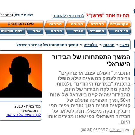
מה זה אתר "פרשן"?
שלום אורח,
(התחבר)
לחצו כאן להסבר
פינת הכותבים
ראשי
>
תרבות
>
טלוויזיה
>
המשך התפתחותו של הבידור הישראלי
המשך התפתחותו של הבידור
הישראלי
התכנית "העולם עצוב אז צוחקים"
צריכה לעסוק בנושאים שלא טופלו
בתכנית "במדינת היהודים" ,ולנסות
להבין מה לקח הבידור של היום,
מהבידור שהיה קיים בישראל של שנות
ה-50 ,ואיך השפיעה פועלם של
קומיקאים שונים כגון: טוביה צפיר, ספי
מס' צפיות - 2313
ריבלין, רבקה מיכאלי, חנה לסלאו, על
דירוג ממוצע -
לדף האישי של רועי אורן
הבידור הישראלי כפי שאנו מכירים אותו
היום.
מאת:
רועי אורן
05/03/17 (00:34)