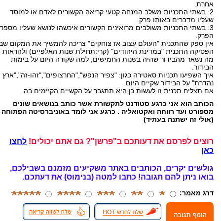
אחרת.
2: בשתי התכניות משלב המנחה קטעי קריאה הקשורים לאדם או למוסד
שעליו מדברים באותו פרק.
3: בשתי התכניות משולבים מרואינים הקשורים איכשהו לנושא שעליו מספר
הפרק.
אין ספק שהתכנית "העולם עצוב אז צוחקים" צריכה להמשיך את המקום שבו
הפסיקה התכנית "במדינת היהודים" (קרי:תחילת שנות האלפיים) ולהראות
מה נשאר מהבידור שהיה בשנות החמישים, למה שקורה היום על בימות
הבידור.
איך השפיעו תכניות סאטירה כגון: "צפיר הנפש","החרצופים","זהו-זה","ארץ
נהדרת" על הבידור שקיים היום.
אם תצליח תכנית זו לעשות כן,היא תתגבר על הקשיים הקיימים בה.
הכותב הוא אני כרגע סטודנט לתקשורת אשר כותב בנושאים שונים
מספורט ועד רווחה ואקטואליה . כרגע אני לומד באוניברסיטה הפתוחה
(אולי זה ישתנה בעתיד)
רוצים לפרסם את דעותכם ב"פרשן"? גם אתם יכולים!
לחצו
כאן
גולשים יקרים, הכותבים באתר משקיעים מזמנם בשבילכם,
בואו ניתן להם תגובה!
כתבו למטה (בנימוס) את דעתכם.
דרג מאמר: