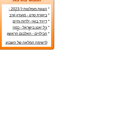
*
הצגות מומלצות ל-2023 -
הרשימה הטובה ביותר!
*
ביקורת סרט - מועדון קרב
*
דייויד בואי- ילדות וחיים
אישיים
*
ניל יאנג בישראל - כמה
עולה כרטיס להופעה?
*
הבילויים - האלבום הראשון
לרשימה המלאה של השבוע