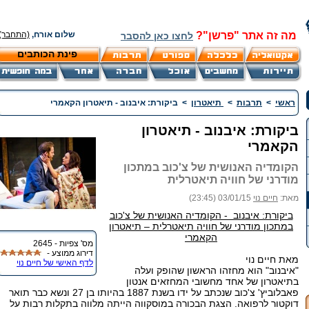
מה זה אתר "פרשן"?
שלום אורח,
(התחבר)
לחצו כאן להסבר
פינת הכותבים
ראשי
>
תרבות
>
תיאטרון
>
ביקורת: איבנוב - תיאטרון הקאמרי
ביקורת: איבנוב - תיאטרון
הקאמרי
הקומדיה האנושית של צ'כוב במתכון
מודרני של חוויה תיאטרלית
מאת:
חיים נוי
03/01/15 (23:45)
ביקורת: איבנוב - הקומדיה האנושית של צ'כוב
במתכון מודרני של חוויה תיאטרלית – תיאטרון
הקאמרי
מס' צפיות - 2645
דירוג ממוצע -
מאת חיים נוי
לדף האישי של חיים נוי
"איבנוב" הוא מחזהו הראשון שהופק ועלה
בתיאטרון של אחד מחשובי המחזאים אנטון
פאבלוביץ' צ'כוב שנכתב על ידו בשנת 1887 בהיותו בן 27 ונשא כבר תואר
דוקטור לרפואה. הצגת הבכורה במוסקווה הייתה מלווה בתקלות רבות על