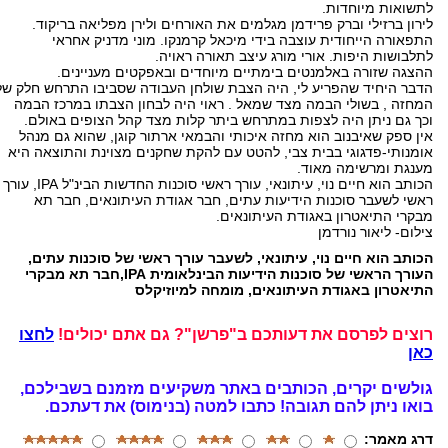
לתשואות מיוחדות.
לירון ברזילי וברק פרידמן מגלמים את האורחים ולירן מפליאה בריקוד.
התפאורה הייחודית עוצבה בידי מיכאל קרמנקו. מוני מדניק אחראי
לתלבושות היפות. אורי מורג עיצב תאורה ראויה.
ההצגה שזורה באלמנטים בימתיים מיוחדים ובאפקטים מעניינים.
הדבר היחיד שהפריע לי, היה הצבת שולחן העבודה שסביבו התרחש חלק של
המחזה , בשולי הבמה מצד שמאל . ראוי היה לבחון הצבתו במרכז הבמה
וכך גם ניתן היה לצפות במתרחש ביתר קלות מצד קהל הצופים באולם.
אין ספק שאיבנוב הוא מחזה איכותי והבמאי ארתור קוגן, שהוא גם מנהל
אומנותי-פדגוגי בבית צבי, להטט עם להקת שחקנים מצוינת והתוצאה היא
מענגת ומרשימה מאוד.
הכותב הוא חיים נוי, עיתונאי, עורך ראשי סוכנות החדשות הבינ"ל IPA, עורך
ראשי לשעבר סוכנות הידיעות עתים, חבר אגודת העיתונאים, חבר תא
מבקרי התיאטרון באגודת העיתונאים.
צילום- ליאור נורדמן
הכותב הוא חיים נוי, עיתונאי, לשעבר עורך ראשי של סוכנות עתים,
העורך הראשי של סוכנות הידיעות הבינלאומית IPA,חבר תא מבקרי
התיאטרון באגודת העיתונאים, מומחה למיוזיקלס
רוצים לפרסם את דעותכם ב"פרשן"? גם אתם יכולים!
לחצו
כאן
גולשים יקרים, הכותבים באתר משקיעים מזמנם בשבילכם,
בואו ניתן להם תגובה!
כתבו למטה (בנימוס) את דעתכם.
דרג מאמר: