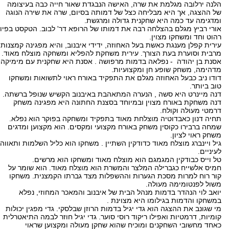
הלנה ירלובה מגלמת את שרה, האישה הנבגדת שאור חייה כבה בעיצומה
של ההצגה, אך היא מבליחה כצל של דמותה בסיום, שרה את שירה הנוגה
ומדגימה עד כמה היא שחקנית גדולה ומרגשת.
אורי רביץ מגלם בהצלחה רבה את דמותו של הרופא דר' לבוב. הטקסט בפיו
רהוט וחד ומשחקו מצוין.
עירית קפלן מענגת כאשת בעל האחוזה, ידידי איבנוב, והיא מפגינה קמצנות
מרבית וסוערת בעת הצורך. עירית משחקת להפליא ומשחקה מוצלח מאוד.
אסנת בן יהודה - נפלאה בדמות מרפושה . אסנת היא שחקנית עם מימיקה
מדהימה, משחק שופע חן ומקצועיות.
דודו ניב כבעל האחוזה מגלם את התפקיד באורח ראוי לתשואות ומשחקו
טוב ביותר.
דנה מיינרט היא סשה , הנערה המתאהבת באיבנוב הקשיש שנופל ברשתה.
דנה משחקת באורח מצוין ובמיוחד בסצנת החתונה היא מפגינה משחק
דרמטי מעולה וקולח.
תחיה דנון כאבדוטיה מוצלחת מאוד בתפקיד ומשחקה בפוקר הוא נפלא.
שמחה ברבירו כקוסין משחק באורח מקצועי ומקסים. הוא מקצוען ומדגים
משחק ראוי לציון.
גיל ויינברג מוצלח מאוד כדודקין השתיין . משחקו הוא כליל השלמות ותאווה
לעיניים.
טל וייס כבודקין המגמגם הוא מוצלח מאוד ומשחקו הוא מרשים.
חמיס אלשייח כגברילה המלצר והמשרת הוא מוצלח מאוד. הוא שומר על
קור רוח למרות מסכת הגערות וההשפלות מצד גברתו הקמצנית. משחקו
משול לפנטומימה מעולה.
יואב לוי הנהדר בדמות מנהל הבית של איבנוב והמאכר המחוזי, נפלא
במשחקו והדמות בגילומו היא מצוינת .
מי שגונב את ההצגה הוא גדי יגיל בדמות הרוזן שבלסקי. גדי מפגין יכולות
קומיות, דרמטיות ואפילו ריקוד רוסי סוער. גדי יגיל חוזר לבמה התיאטרלית
כאחד מחשובי השחקנים ומוכיח שהוא שחקן מעולה ומקצוען שראוי