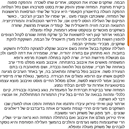
הבמה. שחקנים שכחו את הטקסט, אחרים שתו לשכרה וההפקה ספגה
ביקורת מוחצת. המחזה שופץ והופק שנית בסנט פטרבורג ושם נחל הצלחה.
ההפקה העולה בתיאטרון הקאמרי היא עיבוד של שתי הגרסאות הראשונות
של המחזה, ששוכתבו וקוצרו מעט , אך שמרו על הצביון הצ'כובי , כאשר
המיקום של העלילה הוסט לימינו אנו, על חידושי הטכנולוגיה והמודרניזציה.
התוצאה הניבה חוויה תיאטרלית של קומדיה אנושית מרגשת, שזורה
בשחקנים מוכשרים ובטקסט שופע רוממות, קולח ומוצלח.
הבמאי ארתור קוגן ראוי לתשואות על כך שרקח מחזה שגורם לקהל הצופים
להפגין רגשות נלהבים ולהיות מעדן תיאטרלי על הבמה, השוקקת להקת
שחקנים, מבכירי ומותיקי הבמה .
העלילה עוסקת בבעל אחוזה בשם איבנוב שנקלע למצוקה כלכלית והשקוע
בחובות. הוא מתחתן עם בחורה יהודיה, שרה, שממירה את דתה למענו ולכן
גם מנושלת מירושת הוריה. שרה לוקה במחלה חשוכת מרפא ורופא
המשפחה מאשים את איבנוב בהזנחתה. איבנוב מוצא מפלט מידי ערב
באחוזה של חבריו, שמהם נטל הלוואה נכבדה, ושם מתאהבת בו בתם
הצעירה סשה. איבנוב נופל ברשתה ומתאהב בה, אך באחד הערבים מגיעה
למקום אשתו עם הרופא ומגלים את הבגידה. בהמשך, נגאלת שרה מייסוריה
ואיבנוב אמור להינשא לסשה, אולם מסלול החיים מוסט ואיבנוב מוצא עצמו
בסיטואציות אחרות עד לסיום הבלתי נמנע.
המחזה שזור בביקורת חברתית על המעמדות, נוגע באהבה ובבגידה, קיום
כלכלי ומהווה בבואה על החיים בצל עידן התמורות המתחוללות, אז ועכשיו –
דבר לא השתנה.
ארתור קוגן ואיתי טיראן עיבדו ותרגמו את המחזה והפכו אותו למעדן שבו
השחקנים מערימים הררי קצפת ומעטרים אותה בדובדבנים של דיאלוגים
שנונים , תוך מפגן של משחק ראוי ומשובח.
איתי טיראן מגלם את איבנוב ואם בהתחלה המחזה הוא נראה ענייני ושליו,
הרי שתעצומות נפשו נערמים והולכים בהמשך העלילה הסוחפת והיא נוסקת
לגבהים של משחק מעולה ומופלא.