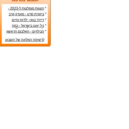
*
הצגות מומלצות ל-2023 -
הרשימה הטובה ביותר!
*
ביקורת סרט - מועדון קרב
*
דייויד בואי- ילדות וחיים
אישיים
*
ניל יאנג בישראל - כמה
עולה כרטיס להופעה?
*
הבילויים - האלבום הראשון
לרשימה המלאה של השבוע