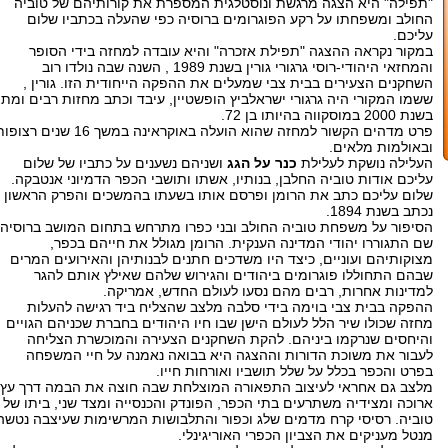
"תפילה" היא הצגה מרגשת ונוסטלגית המספרת את קורותיהם של טוביה
החולב ומשפחתו על רקע הפוגרומים ברוסיה כפי שהעלה בכתביו שלום
עליכם.
במקור נקראה ההצגה "תפילת אזכרה" והיא עובדה למחזה בידי הסופר
והמחזאי היהודי-רוסי גרגורי גורין בשנת 1989 , השנה שבה נולדו רוב
השחקנים הצעירים בבית צבי שמעלים את ההפקה הייחודית הזו. גורין ,
ששמו המקורי היה גרגורי ישראלביץ הופשטיין, עיבד וכתב מחזות רבים ומת
בשנת 2000 במוסקווה בהיותו בן 72.
פרט מדהים הקשור למחזה שהוא הועלה באוקראינה במשך 16 שנים רצו
ובאולמות מלאים.
העלילה נושקת לעלילת
כנר על הגג
ושניהם נשענים על כתביו של שלום
עליכם אודות טוביה החלבן, בנותיו, אשתו ותושבי הכפר הדמיוני אנטבקה.
שלום עליכם כתב את הרומן ופרסם אותו בשעתו בהמשכים והפרק הראשון
נכתב בשנת 1894.
הסיפור על משפחת טוביה החולב ובני כפרו מתרחש בתחום המושב ברוסיה,
שם התגוררו יהודי המדינה הענקית. הרומן מגולל את חייהם בכפר,
מצוקותיהם ועוניים, כיצד היו משדכים חתנים לבנותיהן והאירועים המרים
שבהם התחוללו פוגרומים ביהודים והגירוש שלהם שאילץ אותם להגר
למדינות אחרות, רבים מהם נסעו לעולם החדש, אמריקה.
ההפקה בבית צבי בוימה בידי סלבה מלצב שהצליח ביד רגישה להעלות
מחזה שכולו שיר הלל לעולם הישן שבו חיו היהודים בחברת שכניהם הגויים
והיחסים שנרקמו ביניהם. להקת השחקנים הצעירה והמוכשרת הצליחה
לעבור את משוכת הדורות וההצגה היא בבואה נאמנה על חיי המשפחה
בפרט והכפר בכלל על שלל תושביו ואורחות חייו.
מלצב גם אחראי לעיצוב התפאורה המוצלחת שבה חוצה את הבמה דרך עץ
ארוכה ומצידיה משתרעים בתי הכפר, הפונדק והכנסייה ומצד שני, ביתו של
טוביה. רסיסי קרח מדמים שלג וכפור והתלבושות המרשימות שעיצבה נטשה
מנטל מעניקים את הצביון הכפרי האוריגינלי.