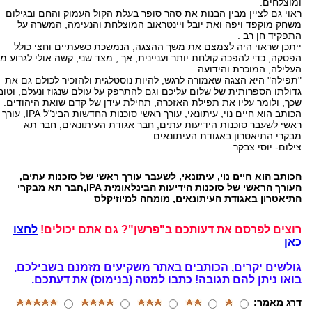
ומוצלחים.
ראוי גם לציין מבין הבנות את סהר סופר בעלת הקול העמוק והחם ובגילום
משחק מוקפד ויפה ואת יובל ויינטראוב המוצלחת והנעימה, המשרה על
התפקיד חן רב .
ייתכן שראוי היה לצמצם את משך ההצגה, הנמשכת כשעתיים וחצי כולל
הפסקה, כדי להפכה קולחת יותר ועניינית, אך , מצד שני, קשה אולי לגרוע מן
העלילה, המוכרת והידועה.
"תפילה" היא הצגה שאמורה לרגש, להיות נוסטלגית ולהזכיר לכולם גם את
גדולתו הספרותית של שלום עליכם וגם להתרפק על עולם שנגוז ונעלם, וטוב
שכך, ולומר עליו את תפילת האזכרה, תחילת עידן של קדם שואת היהודים.
הכותב הוא חיים נוי, עיתונאי, עורך ראשי סוכנות החדשות הבינ"ל IPA, עורך
ראשי לשעבר סוכנות הידיעות עתים, חבר אגודת העיתונאים, חבר תא
מבקרי התיאטרון באגודת העיתונאים.
צילום- יוסי צבקר
הכותב הוא חיים נוי, עיתונאי, לשעבר עורך ראשי של סוכנות עתים,
העורך הראשי של סוכנות הידיעות הבינלאומית IPA,חבר תא מבקרי
התיאטרון באגודת העיתונאים, מומחה למיוזיקלס
רוצים לפרסם את דעותכם ב"פרשן"? גם אתם יכולים!
לחצו
כאן
גולשים יקרים, הכותבים באתר משקיעים מזמנם בשבילכם,
בואו ניתן להם תגובה!
כתבו למטה (בנימוס) את דעתכם.
דרג מאמר: