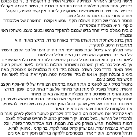
מישה בלכרוביץ אחראי למוזיקה ולשיבוץ השירים התקופתיים , רובם ככולם
ביידיש, אחד עוסק במלאכת הכנת כופתאות מרנינות, הישר מהצגה מקבילה
ביידיש ועוד שירים שמשמיעים השחקנים, לרובם אין קשר לשפה, והקהל
מחרה אחריהם בזמזום או בקול קצוב.
הנוסח העברי של רבקה משולח תקף ועכשווי וקולח. התאורה של אלכסנדר
סיקרין היא מוצלחת ומוקפדת.
טוביה מגולם בידי זוהר בדש שנכנס לתפקיד ברגש ובטוב טעם. משחקו ראוי
ומוצלח.
מורן ברנע משחקת את אשתו גולדה באורח נהדר, מרגש מאוד והיא
מתחברת היטב לתפקיד.
שחר מטלון היא צייטל הבת שמעדיפה את החייט העני על פני הקצב העשיר
של העיירה. משחקה הוא משובח, נעים וכליל השלמות.
ליאור מורדוך הוא מנחם מנדל השדכן שמצליח לזווג זיווגים בלתי אפשריים ,
אך לא יכול כבר לעידן האהבה והשחרור מתלות בהורים. ליאור משחק היטב
ויפה מאוד. בדרך כלל, השדכן מגולם בידי דמות גמלונית או מצומקת, באה
בימים ובעלת זקנקן או אפילו בידי שדכנית ינטה. חרף זאת, צולח ליאור את
המשימה בטוב טעם.
נתנאל בסיל גונב לפעמים את ההצגה בדמותו הציורית של לייזר-וולף הקצב
העשיר. נתנאל מעניק לדמות נופך מיוחד של גביר נשוא פנים, שמן ומדושן
מעונג והדמות ששרטט היא מוצלחת ונפלאה באופן מיוחד.
יותם קוזניץ מגלם את ויצק הפונדקאי ואת הכומר. הדמויות שהוא מעצב הן
מצוינות, במיוחד של ויצק שבסך הכול הופך סצנה קצרה של ניסיון להשתיק
את הלקוחות לתמונת צבע יפה וראויה מאוד.
ראוי להזכיר את משחקם הטוב של נדב זילברמן כשוטר הנאלץ לארגן פוגרום
ולהכריז על הגרוש , בעל כורחו. יקיר שוקרון כמוטיל החייט שהצליח לעצב
דמות מושלמת והגיש משחק משובח. הבנות, דנה אבידור,סהר סופר, יובל
ויינטראוב,עמית עוזר, וגם שרון קרוק ומור לנקרי. בר קדמי, איוואן לוריא,
דניאל ורטהיים, אופיר ארד, מצטרפים ללהקה בגילום תפקידים אמינים