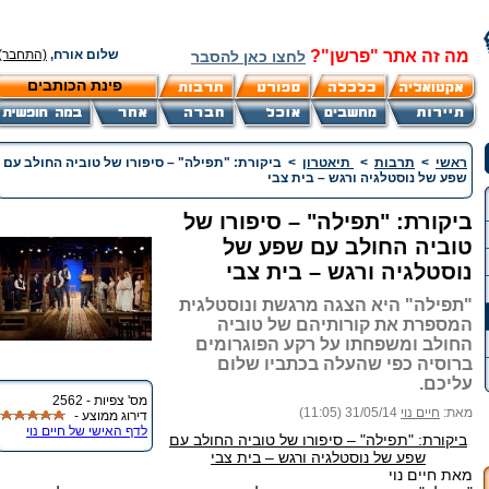
מה זה אתר "פרשן"?
שלום אורח,
(התחבר)
לחצו כאן להסבר
פינת הכותבים
ראשי
>
תרבות
>
תיאטרון
>
ביקורת: "תפילה" – סיפורו של טוביה החולב עם
שפע של נוסטלגיה ורגש – בית צבי
ביקורת: "תפילה" – סיפורו של
טוביה החולב עם שפע של
נוסטלגיה ורגש – בית צבי
"תפילה" היא הצגה מרגשת ונוסטלגית
המספרת את קורותיהם של טוביה
החולב ומשפחתו על רקע הפוגרומים
ברוסיה כפי שהעלה בכתביו שלום
עליכם.
מס' צפיות - 2562
מאת:
חיים נוי
31/05/14 (11:05)
דירוג ממוצע -
לדף האישי של חיים נוי
ביקורת: "תפילה" – סיפורו של טוביה החולב עם
שפע של נוסטלגיה ורגש – בית צבי
מאת חיים נוי