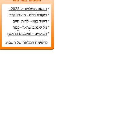
*
הצגות מומלצות ל-2023 -
הרשימה הטובה ביותר!
*
ביקורת סרט - מועדון קרב
*
דייויד בואי- ילדות וחיים
אישיים
*
ניל יאנג בישראל - כמה
עולה כרטיס להופעה?
*
הבילויים - האלבום הראשון
לרשימה המלאה של השבוע