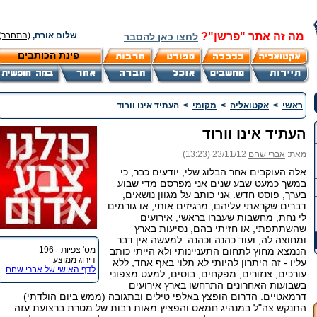
מה זה אתר "פרשן"?
שלום אורח,
(התחבר)
לחצו כאן להסבר
פינת הכותבים
ראשי
>
אקטואליה
>
מקומי
>
העתיד אינו וורוד
העתיד אינו וורוד
מאת:
אברי שחם
23/11/12 (13:23)
אלה העוקבים אחר הבלוג שלי, יודעים כבר, כי
במשך כמעט שבע שנים אני מפרסם מדי שבוע
בערך, פוסט חדש. אני כותב על מגוון נושאים,
דברים שקראתי עליהם, מרגיזים אותי, או גורמים
לי נחת, מחשבות שעברו בראשי, אירועים
שהשתתפתי, או חזיתי בהם, נסיעות בארץ
ומחוצה לה, ועוד כהנה וכהנה. למעשה אין דבר
מס' צפיות - 196
הנמצא מחוץ לתחום התעניינותי ולא הייתי כותב
דירוג ממוצע -
עליו - זה היתרון להיותי לא תלוי באף אחד, ללא
לדף האישי של אברי שחם
עורכים, צנזורים, מפקחים, בוסים, למעט מצפוני.
בשבועות האחרונים התרחשו בארץ אירועים
דרמאטיים. הדרום הופצץ באלפי טילים ובתגובה (ממש ביום הולדתי)
התנקש צה"ל במנהיג חמאס והפציץ מאות רבות של מטרת ברצועת עזה.