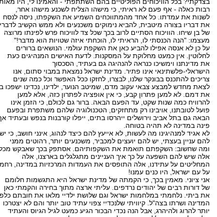
בצדקתי? בכל הוויכוחים הפוליטיים בהם השתתפתי - והאמינו לי, היו מאות
רבות כאלה - אף פעם לא ראיתי, כי מישהו הצליח לשכנע מישהו אחר,
לשנות את עמדתו. כל אחד מהמתווכחים השמיע את השקפתו, ניסה לנסח
את דבריו בצורה מיטבית, להביא נימוקים משכנעים ולא ממש הקשיב לדבריו
של בן שיחו. הוויכוח הסתיים לרוב בכך שכל צד לוויכוח פרש לפינתו מרוצה
מעצמו: "הנה הכנסתי לו, הראיתי לו, הוכחתי איזה שטויות הוא מדבר!"
על כן לא אנסה אפילו להביע כאן את השקפת עולמי. הנושאים ברורים
לחלוטין. אין כמעט מחלוקת על המסקנות. לדעת האישים המנהיגים כעת
את מדינתנו וימשיכו כנראה להנהיגה גם בעתיד, הסכסוך
הישראלי-פלשתינאי אינו פתיר. מדינת ישראל נמצאת במבוי סתום, אנו
צריכים להתכנס בבונקר שלנו, לבצרו, לחזקו ככל האפשר וכל כמה שנים
לצאת מחדש למבצע צבאי עקוב מדם, שמיטב הנוער, ילדינו, נכדינו ישפכו בו
את דמם. לא למען פתרון קבע, כי אין אופציה לפתרון כזה, אלא למען
להרוויח כמה שנות שקט, עד הפעם הבאה. ברור גם לכולם, כי הזמן אינו
פועל לטובתנו, אויבינו רק מתחזקים, הטכנולוגיה שלהם משתפרת ובפעם
הבאה גם בתל אביב וירושלים ייהרסו בתים, ייפלו קורבנות בנפש ובעתיד אף
פינה במדינה לא תהיה בטוחה.
לא אגיד למנהיגינו מה לעשות, לא אייעץ להם כיצד לנהוג, אינני חושב, כי יש
להם עניין בעצתי, יש להם יועצים למכביר, משכנעים יותר, רהוטים ממני
ומה שחשוב: השקפתם תואמת את השקפותיהם. אסתפק בכך שאבקש מכל
אלה שיש להם השפעה על כך איך העניינים מתגלגלים בארצנו, אלה
המחליטים על עתידנו, אלה התופסים את העמדות המרכזיות במדינה, רחמו
על עם ישראל, היו כנים עמנו!
אני ציוני. מאמין בכך, כי הקמתה של מדינת ישראל היא התגשמות חלומם
של דורות רבים של יהודים נרדפים. עליתי ארצה מתוך בחירה והקמתי כאן
את ביתי. נלחמתי במלחמות ישראל וגם שלושת ילדיי מלאו את חובתם כלפי
המדינה ושרתו בצה"ל. קיוויתי שלנכדיי צפוי עתיד טוב יותר והם לא יצטרכו
יותר להרוג ולהיהרג, אבל הנה נכדי הבכור הגיע כמעט לגיל הגיוס והעתיד