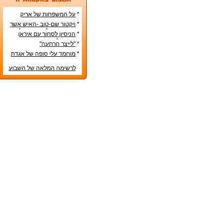
*
על המשפחות של אריק
איינשטיין ואורי זוהר
*
ויקטור שם-טוב -האיש אשר
עיצב את מפלגת השמאל
*
הניסיון לסחור עם איראן
מפ"ם
בדרכים לא-כשרות
*
"לייצר הרתעה"
*
מוחמד עלי סופה של אגדת
איגרוף
לרשימה המלאה של השבוע