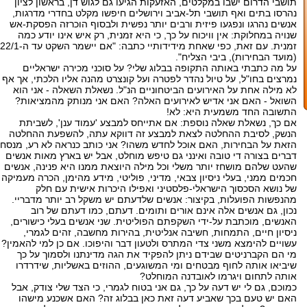
תושבי הדרום ישבו במקלטים, האזעקות הגיעו גם לגוש דן, בראשון לציון
נהרסו בתים ואף תושבי תל-אביב וירושלים חיפשו מקלט בחדרי מדרגות,
אנשים נהרגו ונפגעו פיזית ורבים יותר נפשית ולבסוף הוכרזה הפסקת-אש
שנויה במחלוקת: אין וויכוח על כך, כי היא זמנית, רק איש אינו יודע כמה
זמנית. עם זאת, כפי שאחת מידידותיי כתבה: "אם יישמר השקט עד ה-22/1
(מועד הבחירות), ביבי הצליח".
על מה כתבתי באותה התקופה בבלוג שלי? על סוכני מכירה ישראליים
נמרצים בחו"ל, על טיול נהדר לפטרה ועל קונצרט מהנה אליו הלכתי, אך אף
לא מילה אחת על האירועים הביטחוניים הנ"ל. נשאלת השאלה - אני הוא
השואל - האם אני אדיש לאירועים האלה? האם אני מנותק מהמציאות?
התשובה החד משמעית היא: לא!
אם כך, נשאלת שאלה נוספת: אם אתייחס למבצע 'עמוד ענן', לשביתת
הנשק, לסיבת ההחלטה לצאת למבצע זה דווקא עתה, להשפעת ההחלטה
הזאת על הבחירות, האם אוכל לחדש משהו? אני כותב כנראה לא רע, מנסח
דברים בצורה די טובה ואינני גם טיפש מוחלט, אבל יש בארץ מאות אנשים
שהעט שלהם מושחז יותר משלי וכל מילה היוצאת ממנו היא פנינה, אנשים
חכמים ממני, בעלי ניסיון צבאי, מדיני, פוליטי, מידע מהימן, הכרה מעמיקה
של נושא הסכסוך הישראלי-פלסטיני ואפילו היכרות אישית עם חלק
מהנפשות הפועלות, בקיצור: אנשים שלדעתם יש משקל רב יותר מדבריי.
נכון, גם אנשים אלה אינם אורים ותומים. דעתם, כמו דעתם של רוב
האנשים, מוכתבת על-ידי השקפתם הפוליטית. שני אנשים בעלי כישורים,
ניסיון חיים, התמחות, חשיבה אנליטית, בהירות מחשבה, זהים לגמרי,
עשויים להימצא משני צדי המתרס ולטעון דבר והיפוכו. אם כן למי להאמין?
מי הם הקברניטים שבידם ניתן להפקיד את הגה מדינתנו ולסמוך על כך
שיביאו אותה לחוף מבטחים ומי המשוגעים, ההוזים באשליות, שידרדרו
אותה לתחום ויגרמו לאובדנה המוחלט?
כמוכם, גם לי יש דעה על כך, גם אני בטוח לגמרי, כי הצד שלי צודק, אבל
האם יש טעם בכך שאביע דעה זאת כאן בבלוג זה? האם אשכנע מישהו