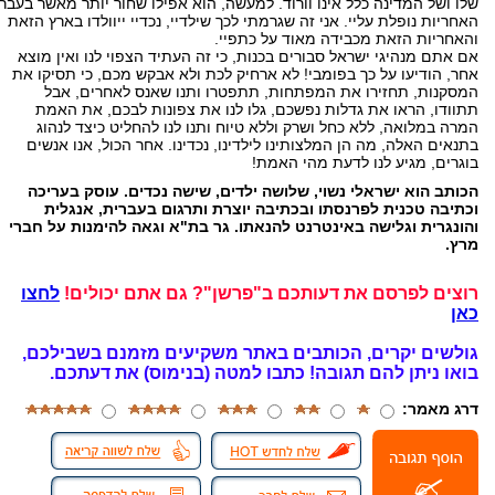
שלו ושל המדינה כלל אינו וורוד. למעשה, הוא אפילו שחור יותר מאשר בעבר.
האחריות נופלת עליי. אני זה שגרמתי לכך שילדיי, נכדיי ייוולדו בארץ הזאת
והאחריות הזאת מכבידה מאוד על כתפיי.
אם אתם מנהיגי ישראל סבורים בכנות, כי זה העתיד הצפוי לנו ואין מוצא
אחר, הודיעו על כך בפומבי! לא ארחיק לכת ולא אבקש מכם, כי תסיקו את
המסקנות, תחזירו את המפתחות, תתפטרו ותנו שאנס לאחרים, אבל
תתוודו, הראו את גדלות נפשכם, גלו לנו את צפונות לבכם, את האמת
המרה במלואה, ללא כחל ושרק וללא טיוח ותנו לנו להחליט כיצד לנהוג
בתנאים האלה, מה הן המלצותינו לילדינו, נכדינו. אחר הכול, אנו אנשים
בוגרים, מגיע לנו לדעת מהי האמת!
הכותב הוא ישראלי נשוי, שלושה ילדים, שישה נכדים. עוסק בעריכה
וכתיבה טכנית לפרנסתו ובכתיבה יוצרת ותרגום בעברית, אנגלית
והונגרית וגלישה באינטרנט להנאתו. גר בת"א וגאה להימנות על חברי
מרץ.
רוצים לפרסם את דעותכם ב"פרשן"? גם אתם יכולים!
לחצו
כאן
גולשים יקרים, הכותבים באתר משקיעים מזמנם בשבילכם,
בואו ניתן להם תגובה!
כתבו למטה (בנימוס) את דעתכם.
דרג מאמר: