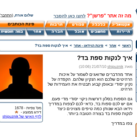
מה זה אתר "פרשן"?
שלום אורח,
(התחבר)
לחצו כאן להסבר
פינת הכותבים
ראשי
>
אחר
>
פינת הוידאו - אחר
>
איך לנקות ספת בד?
איך לנקות ספת בד?
מאת:
shipuznik
21/07/10 (10:06)
אחד מהדברים שדואגים לשמור על איכות
הרהיטים שלכם הוא הנקיון שלהם. הקפדה על
נקיון יסודי ובאופן קבוע תבטיח את העמידות של
הרהיט.
גם הספות בסלון דורשות ניקוי יסודי מדי פעם.
אם יש לכם ספות בד, כדאי לכם לצפות במדריך
מס' צפיות - 1678
וידאו הבא שנותן כמה טיפים מצוינים כיצד
דירוג ממוצע -
לנקות ספות בד בצורה הטובה ביותר.
לדף האישי של shipuznik
צפו במדריך