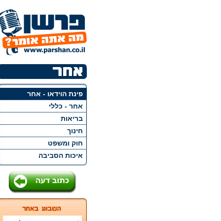
פינת הוידאו - אחר
אחר - כללי
בריאות
חינוך
חוק ומשפט
איכות הסביבה