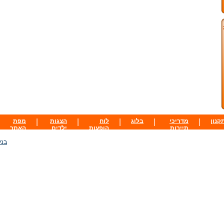
קנון
|
מדריכי
|
בלוג
|
לוח
|
הצגות
|
מפת
תיירות
הופעות
ילדים
האתר
בני