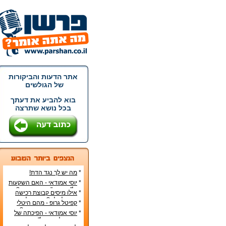
אתר הדעות והביקורות
של הגולשים
בוא להביע את דעתך
בכל נושא שתרצה
*
מה יש לך נגד הדת!
*
יוסי אמודאי - האם השקעות
נדל"ן בארה"ב הן בטוחות?
*
אילו מיסים קבוצת רכישה
צריכה לשלם? - קפיטל גרופ
*
קפיטל גרופ - מהם היטלי
בע"מ
המיסים בקבוצת רכישה?
*
יוסי אמודאי - הפיכתה של
דטרויט ליעד נדל"ן מבוקש