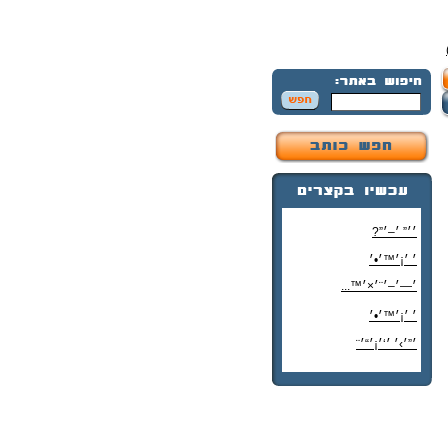
׳׳” ׳–׳”?
׳ ׳¡׳™׳•׳
׳—׳–׳¨׳×׳™...
׳ ׳¡׳™׳•׳
׳”׳›׳ ׳‘׳¡׳“׳¨
׳‘"׳§׳¦׳¨׳™׳"?