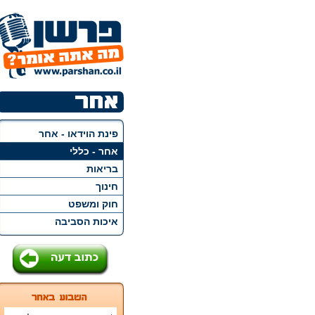
פינת הוידאו - אחר
אחר - כללי
בריאות
חינוך
חוק ומשפט
איכות הסביבה