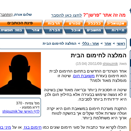
מה זה אתר "פרשן"?
שלום אורח,
(התחבר)
לחצו כאן להסבר
פינת הכותבים
ראשי
>
אחר
>
אחר - כללי
>
המלצה לחימום הבית
המלצה לחימום הבית
מאת:
shipuznik
20/11/09 (15:04)
אחד הטרנדים החדשים בתחום החימום לבית
הוא חימום בעזרת
משאבת חום
. שיטה זו
מומלצת מאוד ולמה?
שיטה זו חסכונית ביותר ובריאה מאוד שכן בשיטה
זו לא נעשה שימוש בבעירה אלא בחילוץ חום ולכן
היא ידידותית ביותר לסביבה.
מס' צפיות - 370
דירוג ממוצע -
התקנת מערכת חימום במשאבת חום היא יקרה
לדף האישי של shipuznik
ועולה עשרות אלפי שקלים אך בהשקה לטווח
ארוך היא משתלמת ביותר.
תוכלו לקרוא עוד כתבות על סוגי חימום שונים כמו
חימום בגז
או על
מיני בר