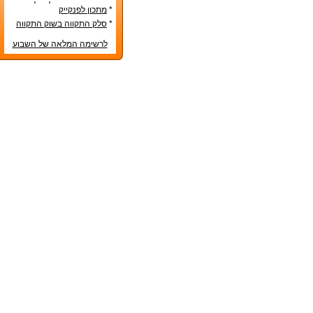
טס בטרם הונח על שולחן
*
מתכון לפנקייק
החג
*
סלק התקווה בשוק התקווה
לרשימה המלאה של השבוע