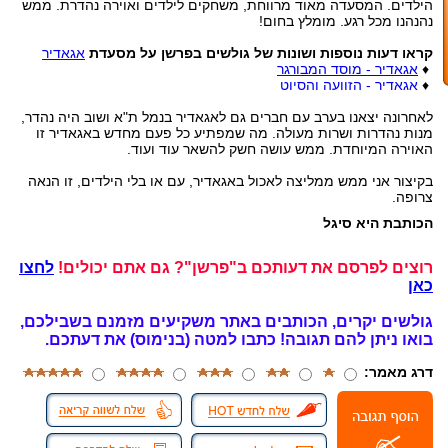
הילדים. המסעדה מאוד מרווחת, משחקים לילדים ואוירה נהדרת. ממש
נהנהנו מכל רגע. מומלץ בחום!
קראו דעות נוספות ושונות של גולשים בפרשן על מסעדת
אגאדיר
♦
אגאדיר - מוסד המבורגר
♦
אגאדיר - הזוועה והסיוט
לאחרונה יצאנו בערב עם חברים גם לאגאדיר בנמל ת"א ושוב היה נהדר,
מנות נהדרות ושרות מעולה. מה שמפתיע כל פעם מחדש באגאדיר זו
האוירה המיוחדת. ממש עושה חשק להשאר עוד ועוד.
בקיצור אני ממש ממליצה לאכול באגאדיר, עם או בלי הילדים, זו הנאה
צרופה.
הכותבת היא סיגל
רוצים לפרסם את דעותכם ב"פרשן"? גם אתם יכולים!
לחצו
כאן
גולשים יקרים, הכותבים באתר משקיעים מזמנם בשבילכם,
בואו ניתן להם תגובה!
כתבו למטה (בנימוס) את דעתכם.
דרג מאמר: