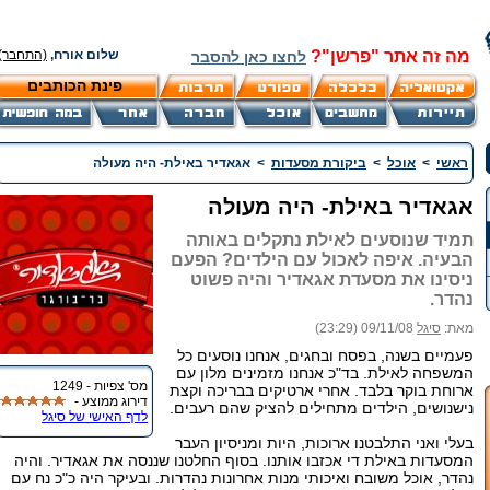
מה זה אתר "פרשן"?
שלום אורח,
(התחבר)
לחצו כאן להסבר
פינת הכותבים
ראשי
>
אוכל
>
ביקורת מסעדות
>
אגאדיר באילת- היה מעולה
אגאדיר באילת- היה מעולה
תמיד שנוסעים לאילת נתקלים באותה
הבעיה. איפה לאכול עם הילדים? הפעם
ניסינו את מסעדת אגאדיר והיה פשוט
נהדר.
מאת:
סיגל
09/11/08 (23:29)
פעמיים בשנה, בפסח ובחגים, אנחנו נוסעים כל
המשפחה לאילת. בד"כ אנחנו מזמינים מלון עם
מס' צפיות - 1249
ארוחת בוקר בלבד. אחרי ארטיקים בבריכה וקצת
דירוג ממוצע -
נישנושים, הילדים מתחילים להציק שהם רעבים.
לדף האישי של סיגל
בעלי ואני התלבטנו ארוכות, היות ומניסיון העבר
המסעדות באילת די אכזבו אותנו. בסוף החלטנו שננסה את אגאדיר. והיה
נהדר, אוכל משובח ואיכותי מנות אחרונות נהדרות. ובעיקר היה כ"כ נח עם