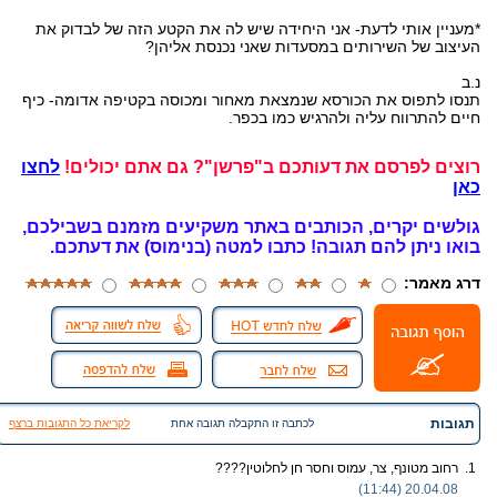
*מעניין אותי לדעת- אני היחידה שיש לה את הקטע הזה של לבדוק את
העיצוב של השירותים במסעדות שאני נכנסת אליהן?
נ.ב
תנסו לתפוס את הכורסא שנמצאת מאחור ומכוסה בקטיפה אדומה- כיף
חיים להתרווח עליה ולהרגיש כמו בכפר.
רוצים לפרסם את דעותכם ב"פרשן"? גם אתם יכולים!
לחצו
כאן
גולשים יקרים, הכותבים באתר משקיעים מזמנם בשבילכם,
בואו ניתן להם תגובה!
כתבו למטה (בנימוס) את דעתכם.
דרג מאמר:
תגובות
לכתבה זו התקבלה תגובה אחת
לקריאת כל התגובות ברצף
1.
רחוב מטונף, צר, עמוס וחסר חן לחלוטין????
20.04.08 (11:44)