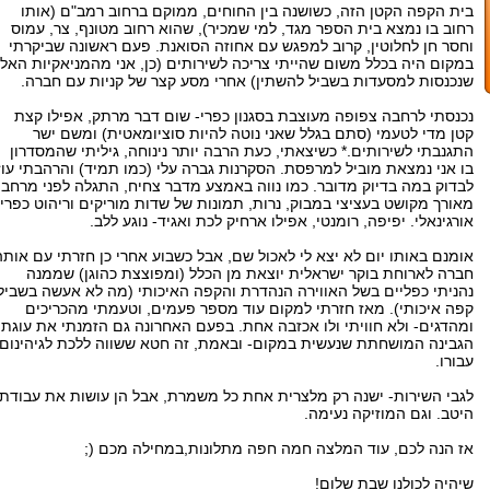
בית הקפה הקטן הזה, כשושנה בין החוחים, ממוקם ברחוב רמב"ם (אותו
רחוב בו נמצא בית הספר מגד, למי שמכיר), שהוא רחוב מטונף, צר, עמוס
וחסר חן לחלוטין, קרוב למפגש עם אחוזה הסואנת. פעם ראשונה שביקרתי
במקום היה בכלל משום שהייתי צריכה לשירותים (כן, אני מהמניאקיות האלו
שנכנסות למסעדות בשביל להשתין) אחרי מסע קצר של קניות עם חברה.
נכנסתי לרחבה צפופה מעוצבת בסגנון כפרי- שום דבר מרתק, אפילו קצת
קטן מדי לטעמי (סתם בגלל שאני נוטה להיות סוציומאטית) ומשם ישר
התגנבתי לשירותים.* כשיצאתי, כעת הרבה יותר נינוחה, גיליתי שהמסדרון
בו אני נמצאת מוביל למרפסת. הסקרנות גברה עלי (כמו תמיד) והרהבתי עוז
לבדוק במה בדיוק מדובר. כמו נווה באמצע מדבר צחיח, התגלה לפני מרחב
מאורך מקושט בעציצי במבוק, נרות, תמונות של שדות מוריקים וריהוט כפרי
אורגינאלי. יפיפה, רומנטי, אפילו ארחיק לכת ואגיד- נוגע ללב.
אומנם באותו יום לא יצא לי לאכול שם, אבל כשבוע אחרי כן חזרתי עם אותה
חברה לארוחת בוקר ישראלית יוצאת מן הכלל (ומפוצצת כהוגן) שממנה
נהניתי כפליים בשל האווירה הנהדרת והקפה האיכותי (מה לא אעשה בשביל
קפה איכותי). מאז חזרתי למקום עוד מספר פעמים, וטעמתי מהכריכים
ומהדגים- ולא חוויתי ולו אכזבה אחת. בפעם האחרונה גם הזמנתי את עוגת
הגבינה המושחתת שנעשית במקום- ובאמת, זה חטא ששווה ללכת לגיהינום
עבורו.
לגבי השירות- ישנה רק מלצרית אחת כל משמרת, אבל הן עושות את עבודתן
היטב. וגם המוזיקה נעימה.
אז הנה לכם, עוד המלצה חמה חפה מתלונות,במחילה מכם (;
שיהיה לכולנו שבת שלום!