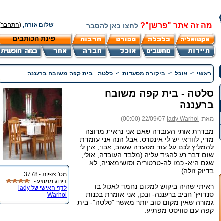
מה זה אתר "פרשן"?
שלום אורח,
(התחבר)
לחצו כאן להסבר
פינת הכותבים
ראשי
>
אוכל
>
ביקורת מסעדות
>
סלטה - בית קפה משובח ברעננה
סלטה - בית קפה משובח
ברעננה
מאת:
lady Warhol
22/09/07 (00:00)
מבדרת אותי העובדה שאם אני נראית מרוצה
מדי, לוודאי יש לי אינטרס. אבל הנה אני עומדת
להמליץ לכם על עוד מסעדה ששוב, אבוי, אין לי
שום דבר רע להגיד עליה (מלבד העובדה, אולי,
שגם היא- כמו לה-טרטוריה וסושימאניה, לא
בדיוק זולה).
מס' צפיות - 3778
דירוג ממוצע -
ראיתי שהיה ביקוש למקום נחמד לאכול בו
לדף האישי של lady
סנדויץ' חביב ברעננה- ובכן, אני אומרת בכנות
Warhol
גמורה שאין מקום טוב יותר מאשר "סלטה"- בית
קפה עם טוויסט מפתיע.