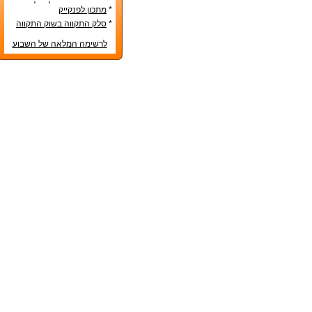
טס בטרם הונח על שולחן
*
מתכון לפנקייק
החג
*
סלק התקווה בשוק התקווה
לרשימה המלאה של השבוע