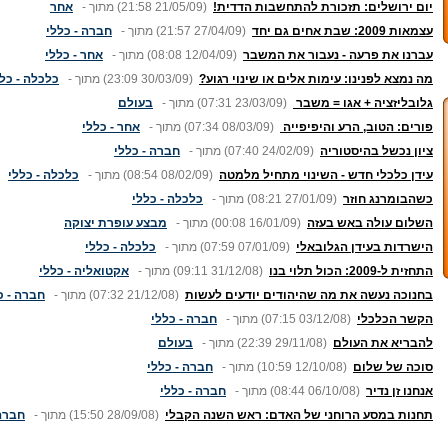
יום ירושלים: תזכורת להתחשבות הדדית!
(21:58 21/05/09)
מתוך -
אחר
עצמאות 2009: שבת אחים גם יחד
(21:57 27/04/09)
מתוך -
חברה - כללי
עברנו את פרעה - נעבור את המשבר
(08:08 12/04/09)
מתוך -
אחר - כללי
מה נמצא לפנינו: עימות אלים או שינוי רגוע?
(23:09 30/03/09)
מתוך -
כלכלה - כל
גלובליזציה + אגו = משבר
(07:31 23/03/09)
מתוך -
בעולם
פורים: הטוב, הרע והיפיפייה
(07:34 08/03/09)
מתוך -
אחר - כללי
ציון נכשל בהיסטוריה
(07:40 24/02/09)
מתוך -
חברה - כללי
עידן כלכלי חדש - השינוי מתחיל מלמטה
(08:54 08/02/09)
מתוך -
כלכלה - כללי
כשהבומרנג חוזר
(08:21 27/01/09)
מתוך -
כלכלה - כללי
השלום עולה באש בעזה
(00:08 16/01/09)
מתוך -
מבצע עופרת יצוקה
הישרדות בעידן הגלובאלי
(07:59 07/01/09)
מתוך -
כלכלה - כללי
התחזית ל-2009: הכול תלוי בנו
(09:11 31/12/08)
מתוך -
אקטואליה - כללי
בחנוכה נעשה את מה שהיהודים יודעים לעשות
(07:32 21/12/08)
מתוך -
חברה - כ
הקשר הכלכלי
(07:15 03/12/08)
מתוך -
חברה - כללי
להבריא את העולם
(22:39 29/11/08)
מתוך -
בעולם
סוכה של שלום
(10:59 12/10/08)
מתוך -
חברה - כללי
אנחנו זן נדיר
(08:44 06/10/08)
מתוך -
חברה - כללי
תחנות במסע הרוחני של האדם: ראש השנה הקבלי
(15:50 28/09/08)
מתוך -
חברה 