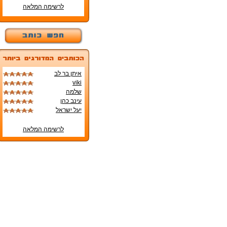
לרשימה המלאה
איתן בר לב
viki
שלמה
עינב כהן
יעל ישראל
לרשימה המלאה