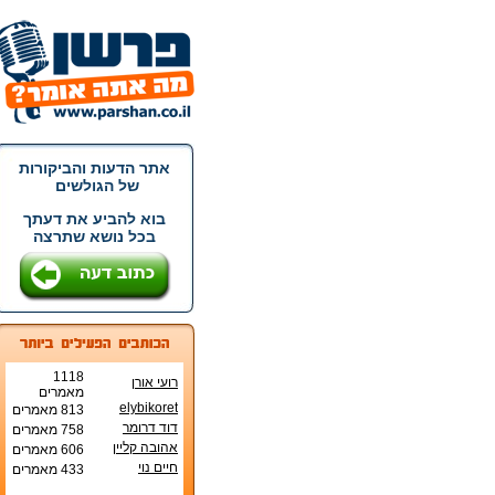
אתר הדעות והביקורות
של הגולשים
בוא להביע את דעתך
בכל נושא שתרצה
1118
רועי אורן
מאמרים
elybikoret
813 מאמרים
דוד דרומר
758 מאמרים
אהובה קליין
606 מאמרים
חיים נוי
433 מאמרים