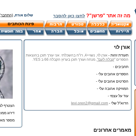
מה זה אתר "פרשן"?
שלום אורח,
(התחבר)
לחצו כאן להסבר
פינת הכותבים
אורן לוי
תעודת זהות -
אורן לוי, נשוי+4, רו"ח בהשכלתי. אני עורך תוכן בהוצאות
הספרים "
קבלה לעם"
, מנחה ועורך תוכן בערוץ הקבלה 66 ב YES.
תחביבים -
הספרים אהובים עלי -
הסרטים אהובים עלי -
המוזיקה אהובה עלי -
עוד על עצמי -
הדוא"ל שלי -
levi.oren2@gmail.com
הצטרף למ
דירוג ממוצ
מספר מאמ
מאמרים אחרונים