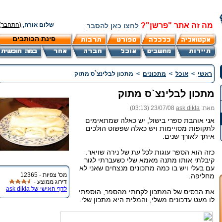
מה זה אתר "פרשן"?
שלום אורח,
(התחבר)
לחצו כאן להסבר
פינת הכותבים
ראשי
>
אוכל
>
מתכונים
>
מתכון לבלינצ`ס מתוק
מתכון לבלינצ`ס מתוק
מאת:
ask dikla
23/07/08 (03:13)
אני אוהבת ספרי בישול, יש כאלה שמתאימים
לתקופות מסויימות ויש כאלה שפשוט הולכים
איתך לאורך שנים.
כזה הוא הספר עוגות לכל עת של נירה שויאר.
קיבלתי אותו מתנה מאמא שלי כשעברתי לגור
עם בעלי ויש בו כמה מתכונים מנצחים שאני לא
מס' צפיות - 12365
מחליפה.
דירוג ממוצע -
לדף האישי של ask dikla
את הבסיס של המתכון לקחתי מהספר, הוספתי
לו מעט עדכונים משלי, והמלית היא מתכון שלי.