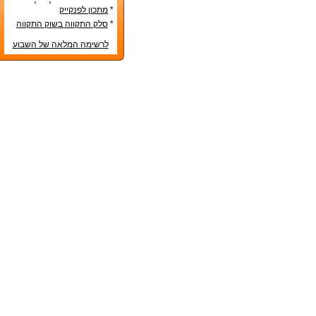
טס בטרם הונח על שולחן
*
מתכון לפנקייק
החג
*
סלק התקווה בשוק התקווה
לרשימה המלאה של השבוע