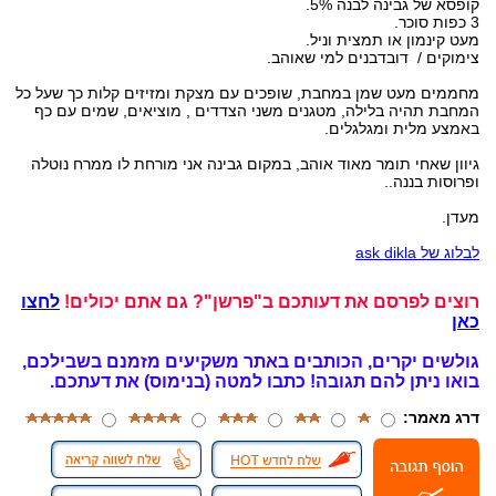
קופסא של גבינה לבנה 5%.
3 כפות סוכר.
מעט קינמון או תמצית וניל.
צימוקים / דובדבנים למי שאוהב.
מחממים מעט שמן במחבת, שופכים עם מצקת ומזיזים קלות כך שעל כל
המחבת תהיה בלילה, מטגנים משני הצדדים , מוציאים, שמים עם כף
באמצע מלית ומגלגלים.
גיוון שאחי תומר מאוד אוהב, במקום גבינה אני מורחת לו ממרח נוטלה
ופרוסות בננה..
מעדן.
לבלוג של ask dikla
רוצים לפרסם את דעותכם ב"פרשן"? גם אתם יכולים!
לחצו
כאן
גולשים יקרים, הכותבים באתר משקיעים מזמנם בשבילכם,
בואו ניתן להם תגובה!
כתבו למטה (בנימוס) את דעתכם.
דרג מאמר: